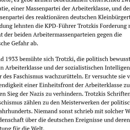
tie, einer Massenpartei der Arbeiterklasse, und de
senpartei des reaktionären deutschen Kleinbürger
ndung lehnten die KPD-Führer Trotzkis Forderung 
nt der beiden Arbeitermassenparteien gegen die
sche Gefahr ab.
 1933 bemühte sich Trotzki, die politisch bewuss
en Arbeiterklasse und der sozialistischen Intellige
 des Faschismus wachzurütteln. Er versuchte sie 
digkeit einer Einheitsfront der Arbeiterklasse zu
n Sieg der Nazis zu verhindern. Trotzkis Schrifte
schismus zählen zu den Meisterwerken der politis
 Jahrhunderts. Niemand sonst schrieb mit solcher W
denschaft über die deutschen Ereignisse und deren
tung für die Welt.