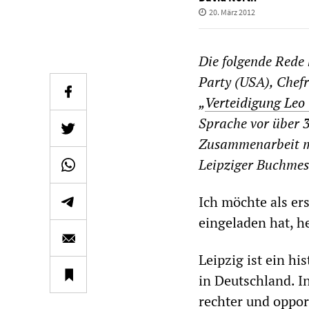
20. März 2012
Die folgende Rede 
Party (USA), Chef
„
Verteidigung Leo 
Sprache vor über 3
Zusammenarbeit mi
Leipziger Buchmess
Ich möchte als ers
eingeladen hat, h
Leipzig ist ein h
in Deutschland. I
rechter und oppo