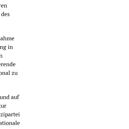
ren
 des
rnahme
ng in
n
erende
onal zu
 und auf
zur
zipartei
ationale