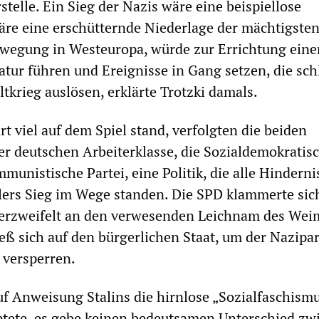
stelle. Ein Sieg der Nazis wäre eine beispiellose
äre eine erschütternde Niederlage der mächtigste
ewegung in Westeuropa, würde zur Errichtung eine
atur führen und Ereignisse in Gang setzen, die sch
tkrieg auslösen, erklärte Trotzki damals.
t viel auf dem Spiel stand, verfolgten die beiden
r deutschen Arbeiterklasse, die Sozialdemokratis
munistische Partei, eine Politik, die alle Hinderni
itlers Sieg im Wege standen. Die SPD klammerte sic
 verzweifelt an den verwesenden Leichnam des Wei
ieß sich auf den bürgerlichen Staat, um der Nazipar
 versperren.
uf Anweisung Stalins die hirnlose „Sozialfaschism
uptete, es gebe keinen bedeutsamen Unterschied zw