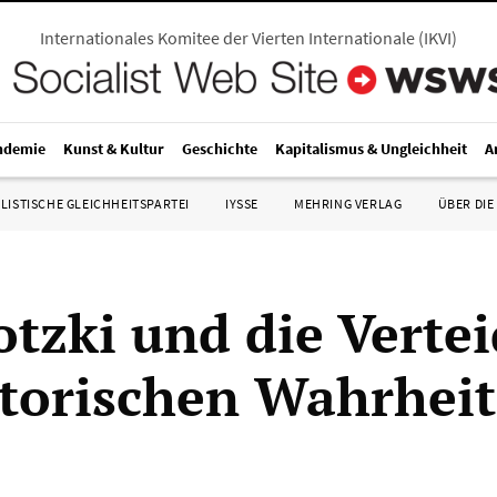
Internationales Komitee der Vierten Internationale
(
IKVI
)
ndemie
Kunst & Kultur
Geschichte
Kapitalismus & Ungleichheit
A
LISTISCHE GLEICHHEITSPARTEI
IYSSE
MEHRING VERLAG
ÜBER DIE
otzki und die Verte
storischen Wahrheit