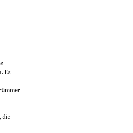
as
. Es
 Trümmer
 die