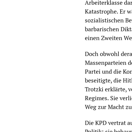
Arbeiterklasse dar
Katastrophe. Er w
sozialistischen B
barbarischen Dikt
einen Zweiten Wel
Doch obwohl derar
Massenparteien de
Partei und die Kom
beseitigte, die H
Trotzki erklärte,
Regimes. Sie verl
Weg zur Macht zu
Die KPD vertrat a
Politik; sie beha