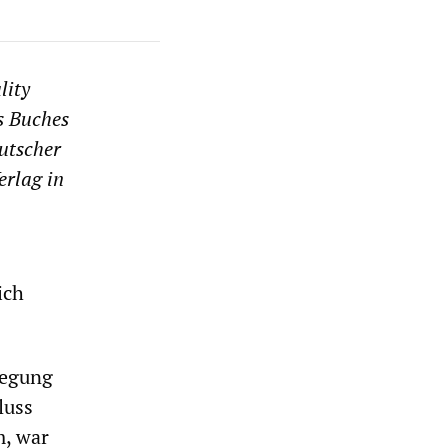
lity
s Buches
eutscher
erlag in
ich
wegung
luss
m, war