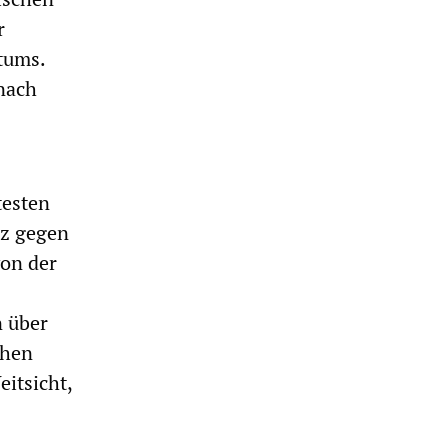
r
tums.
nach
testen
nz gegen
von der
n über
chen
eitsicht,