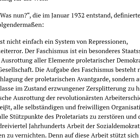
„Was nun?“, die im Januar 1932 entstand, definierte
folgendermaßen:
st nicht einfach ein System von Repressionen,
zeiterror. Der Faschismus ist ein besonderes Staat
 Ausrottung aller Elemente proletarischer Demokra
Gesellschaft. Die Aufgabe des Faschismus besteht 
schlagung der proletarischen Avantgarde, sondern 
Klasse im Zustand erzwungener Zersplitterung zu h
ische Ausrottung der revolutionärsten Arbeiterschi
iβt, alle selbständigen und freiwilligen Organisa
lle Stützpunkte des Proletariats zu zerstören und 
dreiviertel Jahrhunderts Arbeit der Sozialdemokrat
n zu vernichten. Denn auf diese Arbeit stützt sich