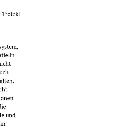
 Trotzki
ssystem,
tie in
nicht
auch
alten.
cht
tionen
die
ie und
 in