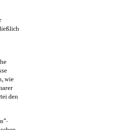
n
r
ließlich
che
sse
h, wie
marer
tei den
us“-
ischen