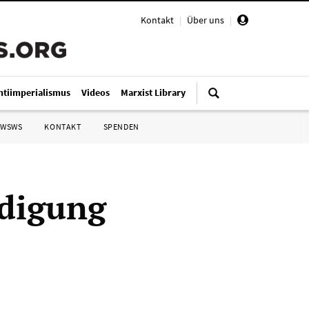
Kontakt
|
Über uns
|
ntiimperialismus
Videos
Marxist Library
 WSWS
KONTAKT
SPENDEN
idigung