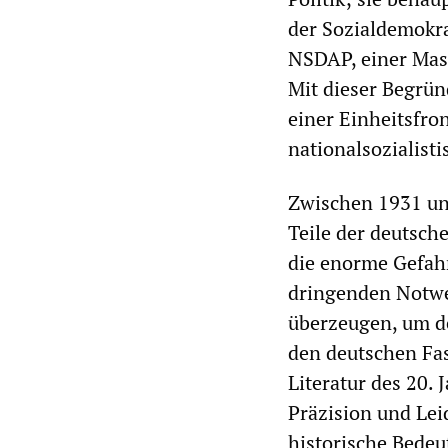
der Sozialdemokra
NSDAP, einer Mas
Mit dieser Begrü
einer Einheitsfro
nationalsozialisti
Zwischen 1931 und
Teile der deutsch
die enorme Gefahr
dringenden Notwen
überzeugen, um de
den deutschen Fa
Literatur des 20.
Präzision und Lei
historische Bedeu