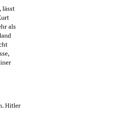
 lässt
Kurt
hr als
hland
cht
sse,
einer
. Hitler