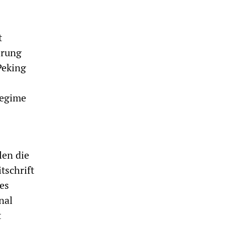
t
erung
Peking
Regime
len die
tschrift
es
nal
t