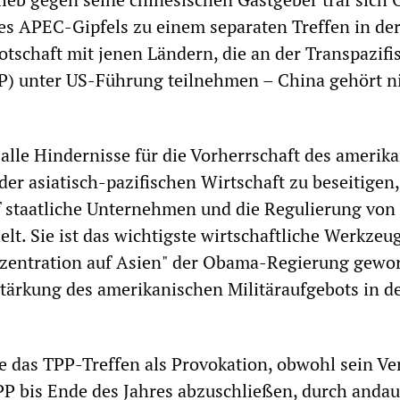
es APEC-Gipfels zu einem separaten Treffen in de
tschaft mit jenen Ländern, die an der Transpazifi
P) unter US-Führung teilnehmen – China gehört n
, alle Hindernisse für die Vorherrschaft des amerik
der asiatisch-pazifischen Wirtschaft zu beseitigen
f staatliche Unternehmen und die Regulierung von
elt. Sie ist das wichtigste wirtschaftliche Werkzeu
zentration auf Asien" der Obama-Regierung gewo
stärkung des amerikanischen Militäraufgebots in d
 das TPP-Treffen als Provokation, obwohl sein Ve
PP bis Ende des Jahres abzuschließen, durch anda