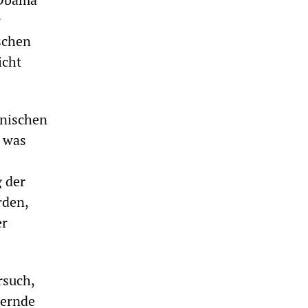
r
schen
icht
anischen
, was
g der
rden,
er
rsuch,
uernde