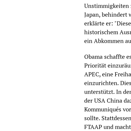
Unstimmigkeiten 
Japan, behindert 
erklärte er: "Die
historischem Ausm
ein Abkommen aus
Obama schaffte es
Priorität einzurä
APEC, eine Freih
einzurichten. Dies
unterstützt. In d
der USA China da
Kommuniqués vorz
sollte. Stattdess
FTAAP und macht 