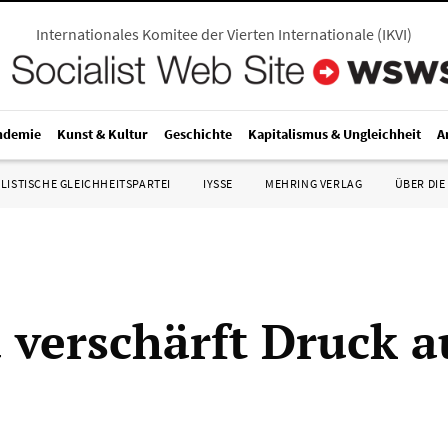
Internationales Komitee der Vierten Internationale
(
IKVI
)
ndemie
Kunst & Kultur
Geschichte
Kapitalismus & Ungleichheit
A
LISTISCHE GLEICHHEITSPARTEI
IYSSE
MEHRING VERLAG
ÜBER DIE
verschärft Druck a