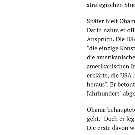
strategischen Stud
Später hielt Obam
Darin nahm er off
Anspruch. Die USA
"die einzige Kons
die amerikanische
amerikanischen In
erklärte, die USA 
heraus". Er beton
Jahrhundert" abg
Obama behauptete 
geht." Doch er le
Die erste davon w