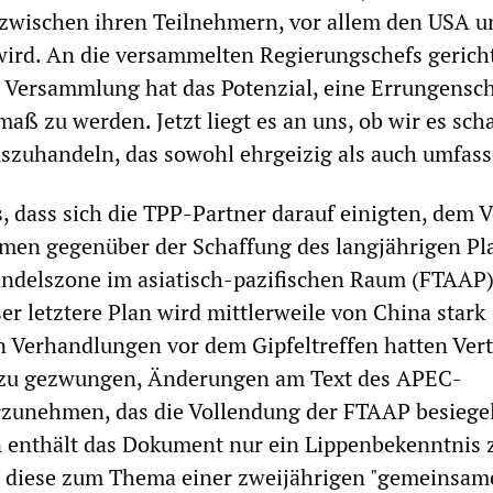
zwischen ihren Teilnehmern, vor allem den USA u
wird. An die versammelten Regierungschefs gericht
se Versammlung hat das Potenzial, eine Errungensc
aß zu werden. Jetzt liegt es an uns, ob wir es scha
zuhandeln, das sowohl ehrgeizig als auch umfasse
, dass sich die TPP-Partner darauf einigten, dem V
umen gegenüber der Schaffung des langjährigen Pl
andelszone im asiatisch-pazifischen Raum (FTAAP
er letztere Plan wird mittlerweile von China stark
en Verhandlungen vor dem Gipfeltreffen hatten Vert
zu gezwungen, Änderungen am Text des APEC-
unehmen, das die Vollendung der FTAAP besiege
en enthält das Dokument nur ein Lippenbekenntnis 
diese zum Thema einer zweijährigen "gemeinsam