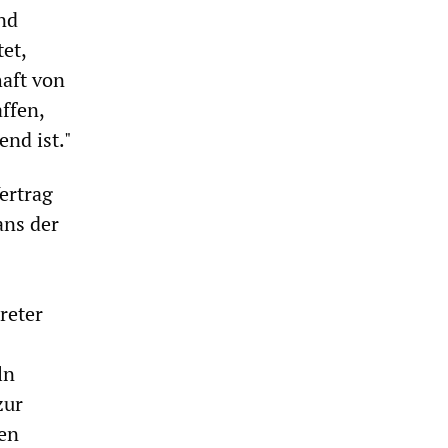
nd
et,
haft von
ffen,
nd ist."
ertrag
ans der
)
reter
ln
zur
en