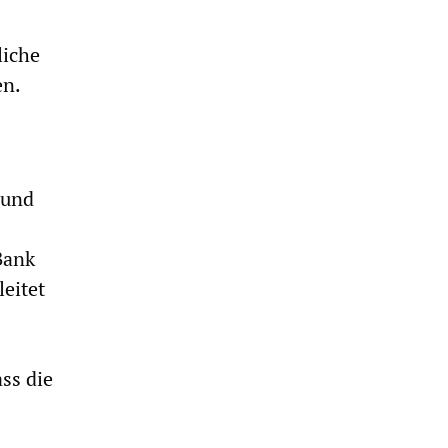
liche
en.
 und
Bank
leitet
ss die