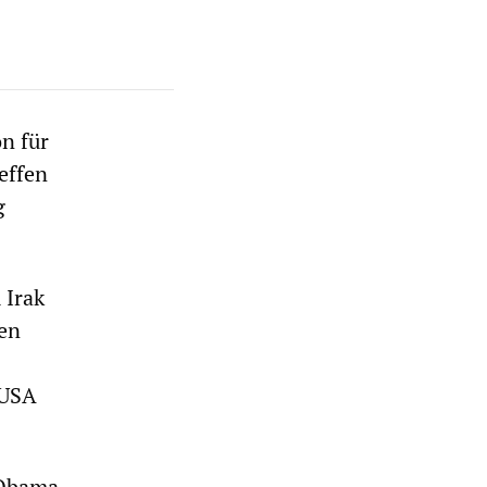
n für
effen
g
 Irak
hen
 USA
 Obama