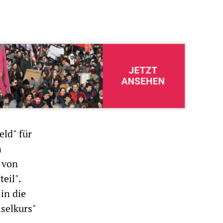
ld" für
n
 von
eil".
in die
selkurs"