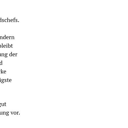
dschefs.
ondern
bleibt
ung der
d
rke
igste
gut
ung vor.