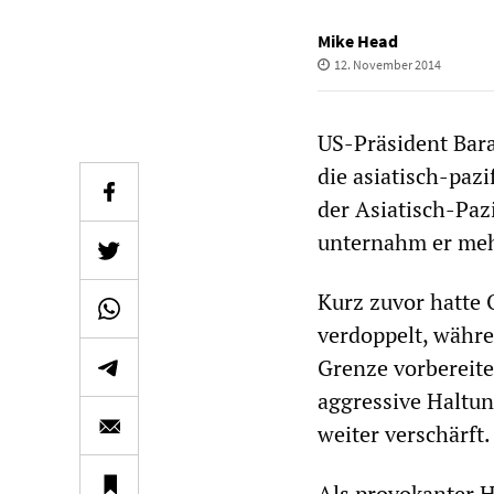
Mike Head
12. November 2014
US-Präsident Bar
die asiatisch-paz
der Asiatisch-Paz
unternahm er meh
Kurz zuvor hatte 
verdoppelt, währe
Grenze vorbereite
aggressive Haltun
weiter verschärft.
Als provokanter H