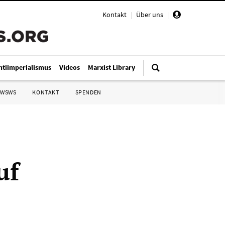
Kontakt
|
Über uns
|
ntiimperialismus
Videos
Marxist Library
 WSWS
KONTAKT
SPENDEN
uf