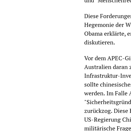
und "Menschenrech
Diese Forderungen 
Hegemonie der Wal
Obama erklärte, er
diskutieren.
Vor dem APEC-Gip
Australien daran 
Infrastruktur-Inv
sollte chinesische
werden. Im Falle A
"Sicherheitsgründ
zurückzog. Diese 
US-Regierung Chin
militärische Frage