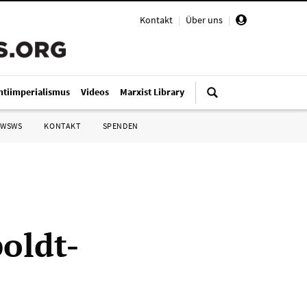
Kontakt
|
Über uns
|
ntiimperialismus
Videos
Marxist Library
 WSWS
KONTAKT
SPENDEN
oldt-