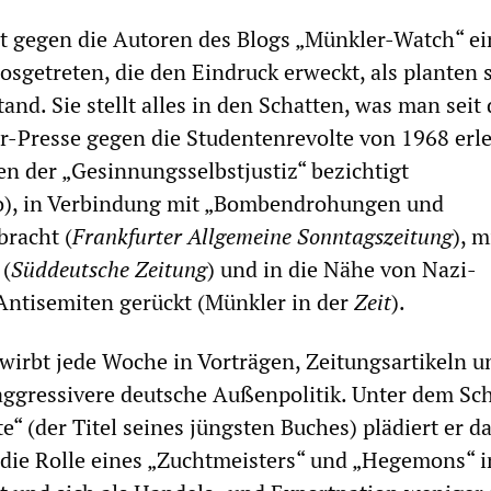
at gegen die Autoren des Blogs „Münkler-Watch“ ei
sgetreten, die den Eindruck erweckt, als planten 
nd. Sie stellt alles in den Schatten, was man seit 
r-Presse gegen die Studentenrevolte von 1968 erle
n der „Gesinnungsselbstjustiz“ bezichtigt
o), in Verbindung mit „Bombendrohungen und
bracht (
Frankfurter Allgemeine Sonntagszeitung
), m
 (
Süddeutsche Zeitung
) und in die Nähe von Nazi-
Antisemiten gerückt (Münkler in der
Zeit
).
wirbt jede Woche in Vorträgen, Zeitungsartikeln u
aggressivere deutsche Außenpolitik. Unter dem Sc
e“ (der Titel seines jüngsten Buches) plädiert er da
die Rolle eines „Zuchtmeisters“ und „Hegemons“ i