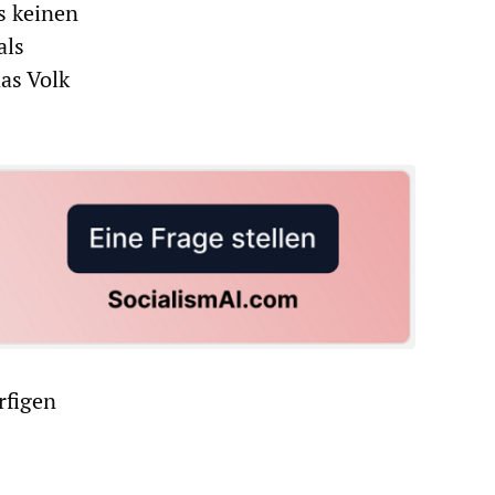
s keinen
als
das Volk
rfigen