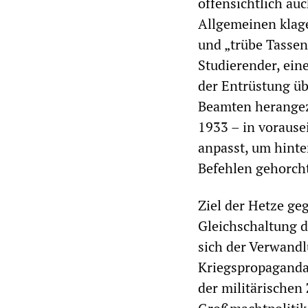
offensichtlich au
Allgemeinen klage
und „trübe Tassen
Studierender, ein
der Entrüstung üb
Beamten herangez
1933 – in voraus
anpasst, um hinte
Befehlen gehorch
Ziel der Hetze geg
Gleichschaltung de
sich der Verwandl
Kriegspropaganda
der militärischen