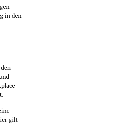
ngen
g in den
 den
 und
tplace
t.
eine
er gilt