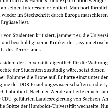
 und sich als Handels- und Exportnation weniger
 an seinen Interessen orientiert. Man hört förmlic
 wieder im Stechschritt durch Europa marschiere
Ergüsse liest.
 von Studenten kritisiert, jammert er, die Universi
h, und beschuldigt seine Kritiker der „asymmetrisc
.h. des Terrorismus.
räsident der Universität eigentlich für die Wahrung
chte der Studenten zuständig wäre, setzt diesen
ner Kolumne die Krone auf. Er hatte einst unter de
egime der DDR Erziehungswissenschaften studiert,
ch habilitiert. Nach der Wende amtierte er acht Ja
er CDU-geführten Landesregierung von Sachsen-An
die Spitze der Humboldt-Universität wechselte. Nu