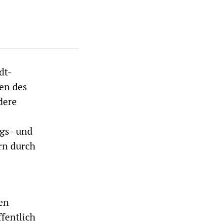
dt-
en des
dere
gs- und
ern durch
en
ffentlich