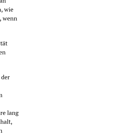
 an
h, wie
n, wenn
tät
hen
 der
m
hre lang
halt,
n