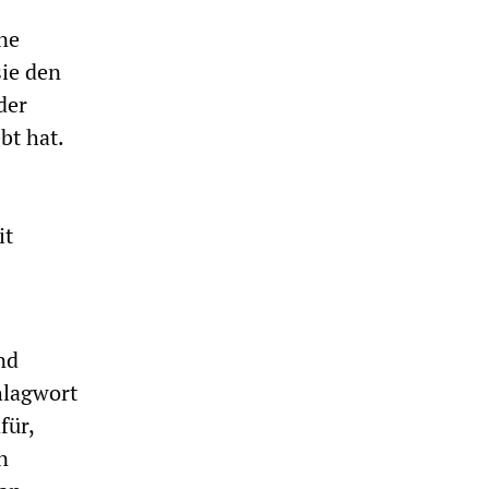
ne
sie den
der
bt hat.
it
nd
hlagwort
für,
n