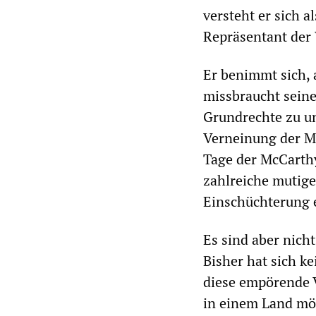
versteht er sich a
Repräsentant der
Er benimmt sich, a
missbraucht seine
Grundrechte zu un
Verneinung der Me
Tage der McCarthy
zahlreiche mutige
Einschüchterung 
Es sind aber nich
Bisher hat sich k
diese empörende V
in einem Land mög