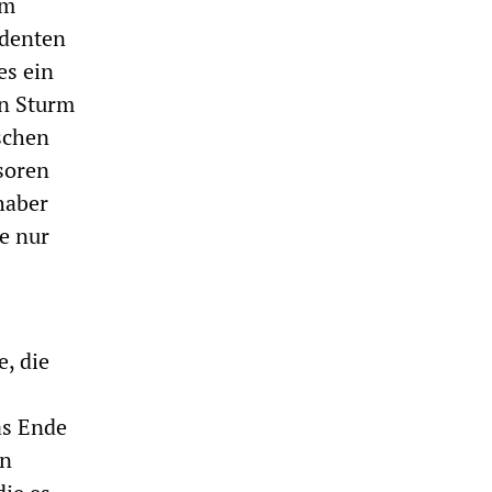
Im
udenten
es ein
in Sturm
schen
soren
haber
e nur
e, die
as Ende
en