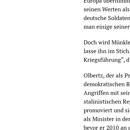
Europa übernimmt
seinen Werten als
deutsche Soldaten
man einige seiner 
Doch wird Münkler
lasse ihn im Stic
Kriegsführung“, d
Olbertz, der als P
demokratischen Re
Angriffen mit sei
stalinistischen R
promoviert und si
als Minister in d
bevor er 2010 an 