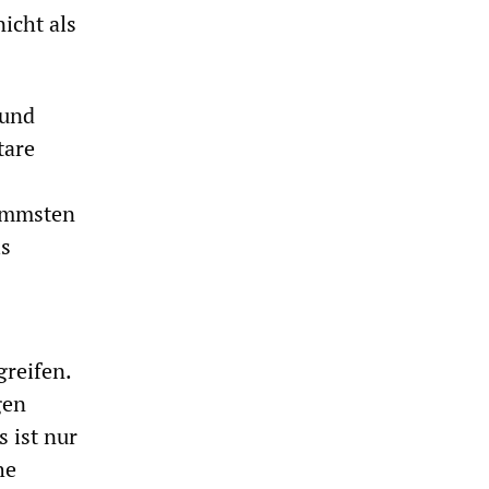
nicht als
 und
tare
limmsten
ls
greifen.
gen
 ist nur
he