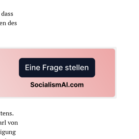
 dass
sen des
tens.
arl von
digung