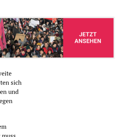
weite
ten sich
men und
legen
nem
g muss