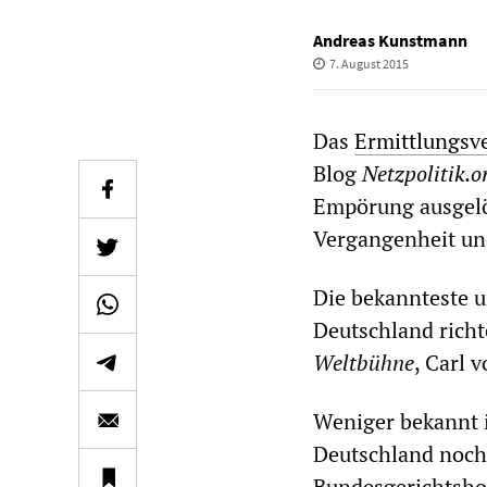
Andreas Kunstmann
7. August 2015
Das
Ermittlungsv
Blog
Netzpolitik.o
Empörung ausgelös
Vergangenheit und
Die bekannteste u
Deutschland richt
Weltbühne
, Carl 
Weniger bekannt i
Deutschland noch 
Bundesgerichtshof