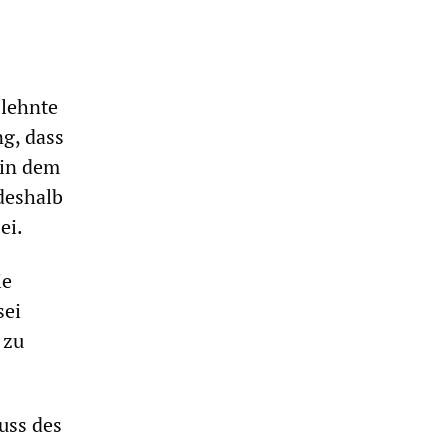
 lehnte
g, dass
 in dem
deshalb
ei.
ie
sei
 zu
uss des