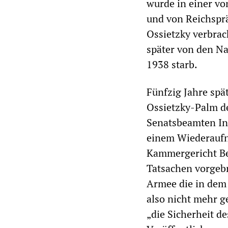
wurde in einer vo
und von Reichspr
Ossietzky verbrac
später von den Na
1938 starb.
Fünfzig Jahre spä
Ossietzky-Palm d
Senatsbeamten Ing
einem Wiederaufn
Kammergericht Be
Tatsachen vorgebr
Armee die in dem 
also nicht mehr g
„die Sicherheit d