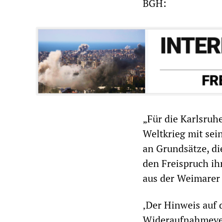
BGH:
„Für die Karlsruh
Weltkrieg mit sei
an Grundsätze, d
den Freispruch ih
aus der Weimarer 
‚Der Hinweis auf 
Wideraufnahmever