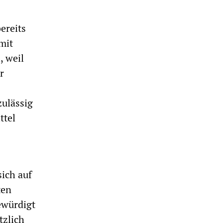
ereits
mit
, weil
r
ulässig
ttel
sich auf
ten
ewürdigt
tzlich