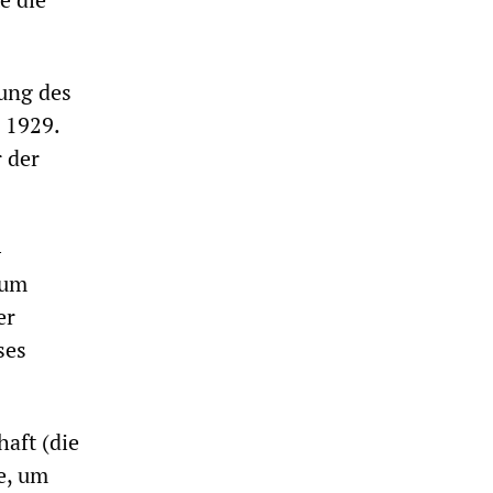
hung des
 1929.
 der
-
zum
er
ses
aft (die
e, um