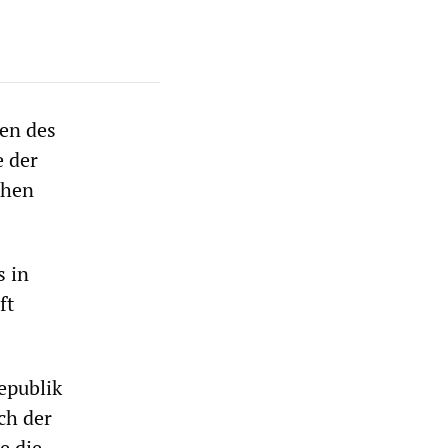
en des
e der
chen
s in
ft
epublik
ch der
e die