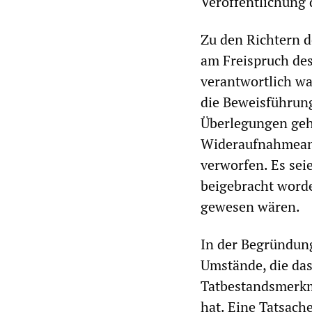
Veröffentlichung 
Zu den Richtern d
am Freispruch de
verantwortlich wa
die Beweisführung
Überlegungen geha
Wideraufnahmeant
verworfen. Es sei
beigebracht worde
gewesen wären.
In der Begründung
Umstände, die das
Tatbestandsmerkm
hat. Eine Tatsache