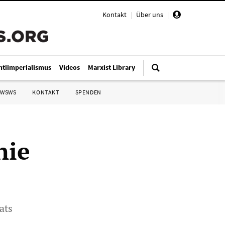
Kontakt
|
Über uns
|
ntiimperialismus
Videos
Marxist Library
 WSWS
KONTAKT
SPENDEN
nie
ats