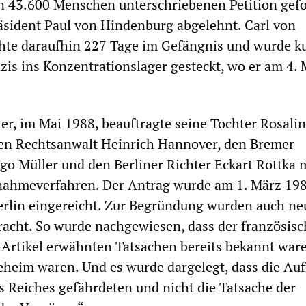
n 43.600 Menschen unterschriebenen Petition gefo
äsident Paul von Hindenburg abgelehnt. Carl von
hte daraufhin 227 Tage im Gefängnis und wurde ku
zis ins Konzentrationslager gesteckt, wo er am 4. 
ter, im Mai 1988, beauftragte seine Tochter Rosali
en Rechtsanwalt Heinrich Hannover, den Bremer
o Müller und den Berliner Richter Eckart Rottka 
ahmeverfahren. Der Antrag wurde am 1. März 19
rlin eingereicht. Zur Begründung wurden auch ne
acht. So wurde nachgewiesen, dass der französis
Artikel erwähnten Tatsachen bereits bekannt ware
eheim waren. Und es wurde dargelegt, dass die Au
es Reiches gefährdeten und nicht die Tatsache der