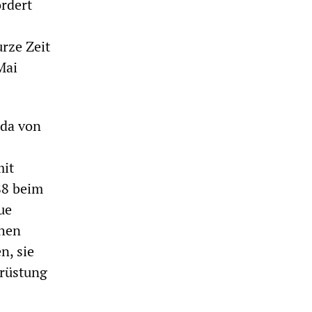
rdert
rze Zeit
Mai
nda von
mit
88 beim
ue
chen
n, sie
früstung