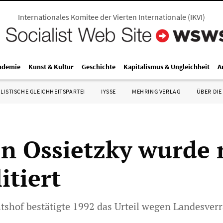
Internationales Komitee der Vierten Internationale
(
IKVI
)
ndemie
Kunst & Kultur
Geschichte
Kapitalismus & Ungleichheit
A
LISTISCHE GLEICHHEITSPARTEI
IYSSE
MEHRING VERLAG
ÜBER DIE
on Ossietzky wurde 
itiert
tshof bestätigte 1992 das Urteil wegen Landesverr