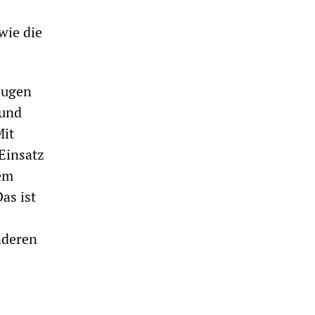
wie die
eugen
 und
Mit
Einsatz
em
as ist
nderen