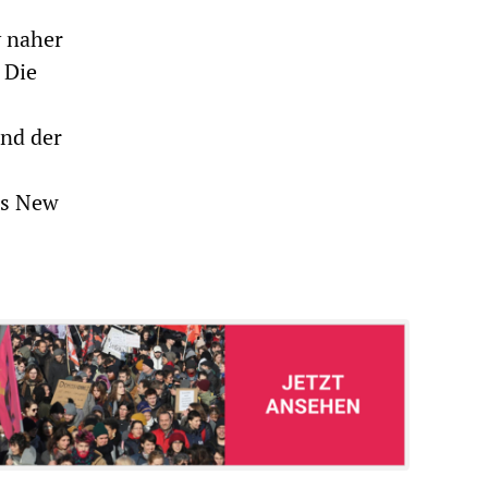
v naher
 Die
end der
us New