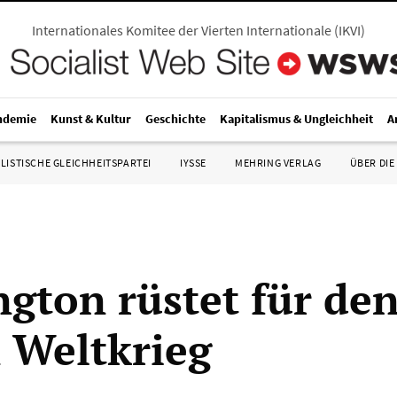
Internationales Komitee der Vierten Internationale
(
IKVI
)
ndemie
Kunst & Kultur
Geschichte
Kapitalismus & Ungleichheit
A
LISTISCHE GLEICHHEITSPARTEI
IYSSE
MEHRING VERLAG
ÜBER DIE
gton rüstet für de
n Weltkrieg