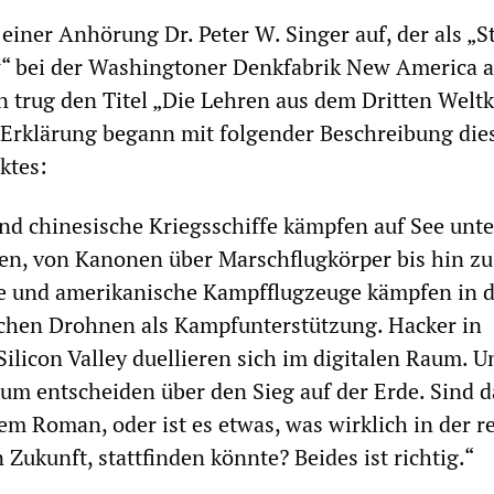
 einer Anhörung Dr. Peter W. Singer auf, der als „S
“ bei der Washingtoner Denkfabrik New America ar
n trug den Titel „Die Lehren aus dem Dritten Weltk
e Erklärung begann mit folgender Beschreibung die
ktes:
d chinesische Kriegsschiffe kämpfen auf See unte
fen, von Kanonen über Marschflugkörper bis hin zu
e und amerikanische Kampfflugzeuge kämpfen in d
schen Drohnen als Kampfunterstützung. Hacker in
ilicon Valley duellieren sich im digitalen Raum. U
m entscheiden über den Sieg auf der Erde. Sind d
em Roman, oder ist es etwas, was wirklich in der r
 Zukunft, stattfinden könnte? Beides ist richtig.“