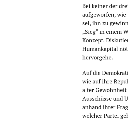
Bei keiner der dr
aufgeworfen, wie 
sei, ihn zu gewin
„Sieg“ in einem W
Konzept. Diskutie
Humankapital nöti
hervorgehe.
Auf die Demokrat
wie auf ihre Repu
alter Gewohnheit 
Ausschüsse und U
anhand ihrer Fra
welcher Partei ge