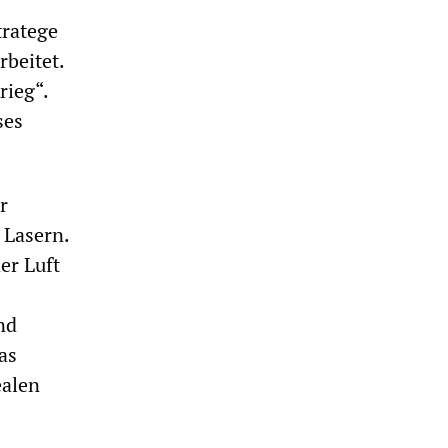
tratege
beitet.
rieg“.
ses
r
 Lasern.
er Luft
nd
as
ealen