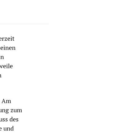
erzeit
 einen
en
weile
n
. Am
rung zum
uss des
e und