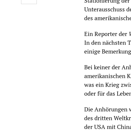
Stationierung der
Unterausschuss d
des amerikanisch
Ein Reporter der
In den nächsten T
einige Bemerkunge
Bei keiner der A
amerikanischen Kr
was ein Krieg zw
oder für das Lebe
Die Anhörungen wa
des dritten Weltk
der USA mit China