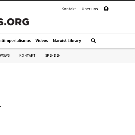
Kontakt
|
Über uns
|
ntiimperialismus
Videos
Marxist Library
 WSWS
KONTAKT
SPENDEN
n