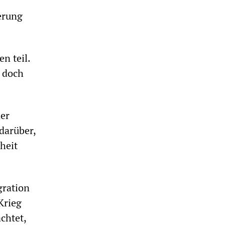
erung
n teil.
, doch
er
darüber,
heit
gration
Krieg
chtet,