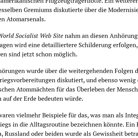
 amerikanischen Flugzeugträgerflotte. Ein weiterer
esselben Gremiums diskutierte über die Modernisi
en Atomarsenals.
World Socialist Web Site
nahm an diesen Anhörunge
agen wird eine detailliertere Schilderung erfolgen
n sind jetzt schon möglich.
nhörungen wurde über die weitergehenden Folgen d
iegsvorbereitungen diskutiert, und ebenso wenig 
ischen Atommächten für das Überleben der Mensch
n auf der Erde bedeuten würde.
ren vielmehr Beispiele für das, was man als Inte
riegs in die Alltagsroutine bezeichnen könnte. Ein 
, Russland oder beiden wurde als Gewissheit betra