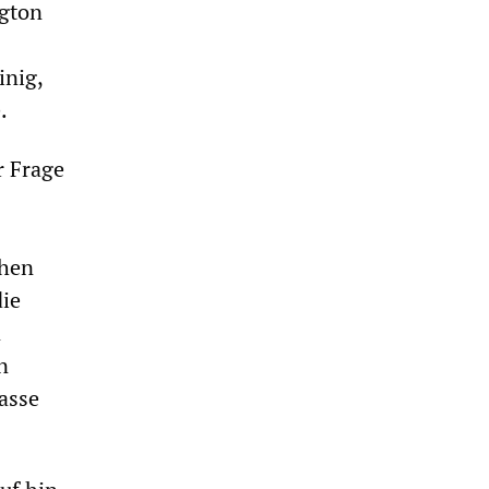
ngton
inig,
.
r Frage
chen
die
n
n
asse