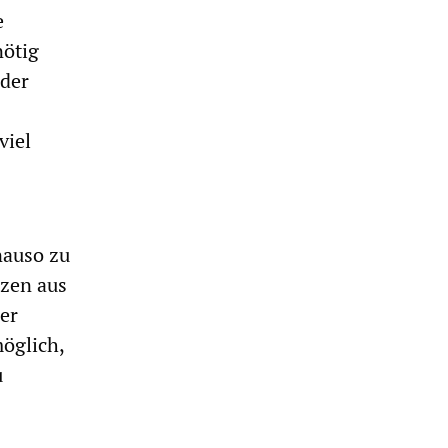
e
nötig
 der
viel
nauso zu
tzen aus
er
öglich,
u