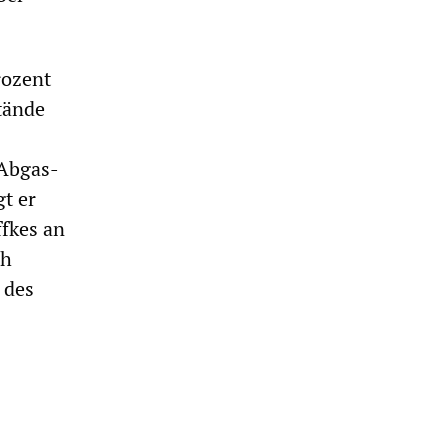
rozent
stände
 Abgas-
gt er
ffkes an
ch
 des