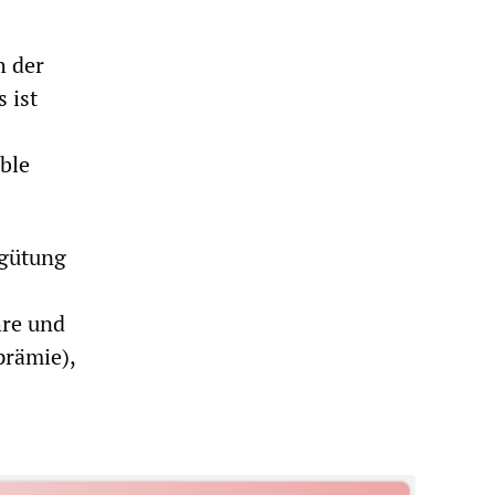
h der
 ist
able
rgütung
hre und
prämie),