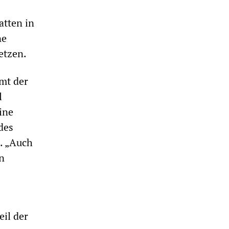
atten in
ne
etzen.
mt der
l
ine
des
. „Auch
n
eil der