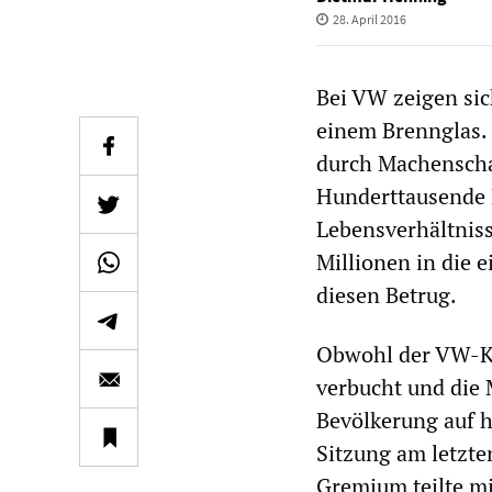
28. April 2016
Bei VW zeigen sic
einem Brennglas. 
durch Machenschaf
Hunderttausende B
Lebensverhältniss
Millionen in die 
diesen Betrug.
Obwohl der VW-Ko
verbucht und die 
Bevölkerung auf he
Sitzung am letzte
Gremium teilte mi