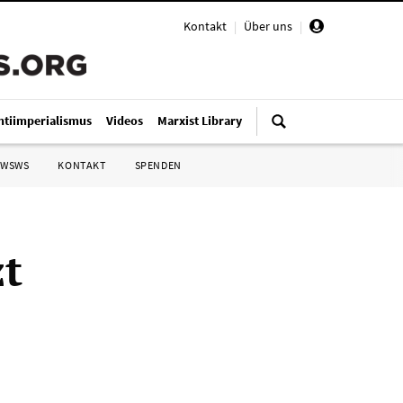
Kontakt
|
Über uns
|
ntiimperialismus
Videos
Marxist Library
 WSWS
KONTAKT
SPENDEN
zt