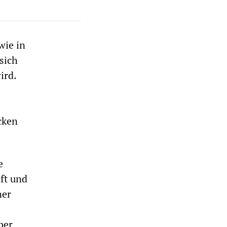
wie in
sich
ird.
cken
e
ft und
ner
ber