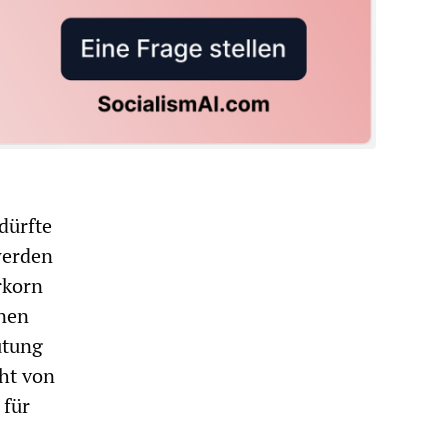
dürfte
werden
rkorn
onen
ütung
ht von
 für