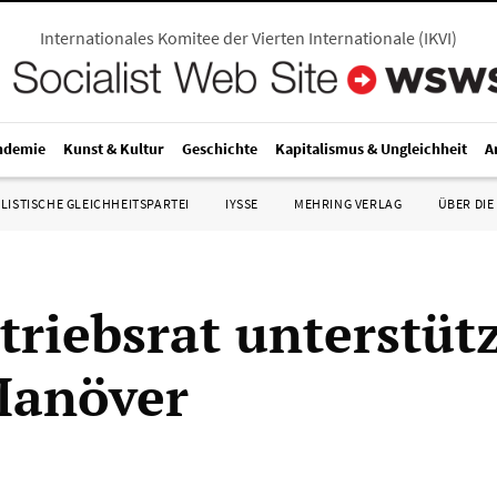
Internationales Komitee der Vierten Internationale
(
IKVI
)
ndemie
Kunst & Kultur
Geschichte
Kapitalismus & Ungleichheit
A
LISTISCHE GLEICHHEITSPARTEI
IYSSE
MEHRING VERLAG
ÜBER DIE
riebsrat unterstüt
Manöver