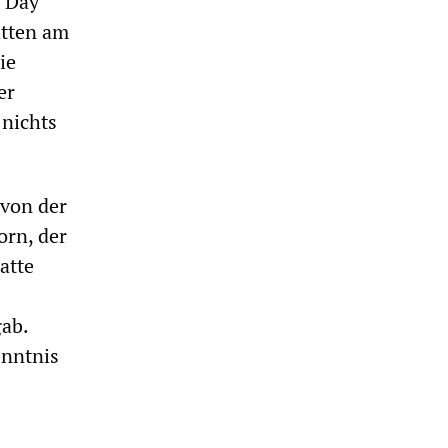
s Day
ätten am
ie
er
nichts
 von der
orn, der
atte
ab.
enntnis