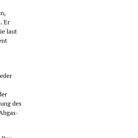
n,
. Er
ie laut
ent
ieder
der
hung des
 Abgas-