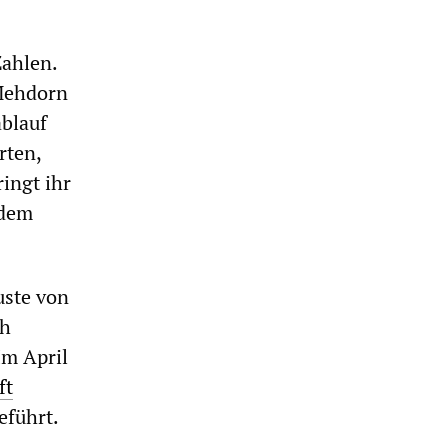
Zahlen.
 Mehdorn
ablauf
rten,
ingt ihr
 dem
uste von
ch
Im April
ft
eführt.