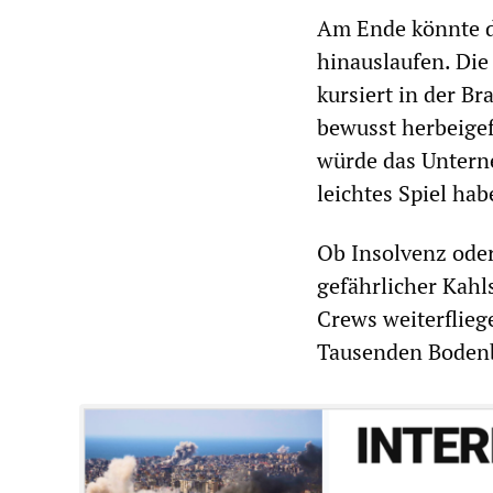
Am Ende könnte di
hinauslaufen. Di
kursiert in der B
bewusst herbeigef
würde das Untern
leichtes Spiel hab
Ob Insolvenz oder
gefährlicher Kah
Crews weiterflieg
Tausenden Bodenbe