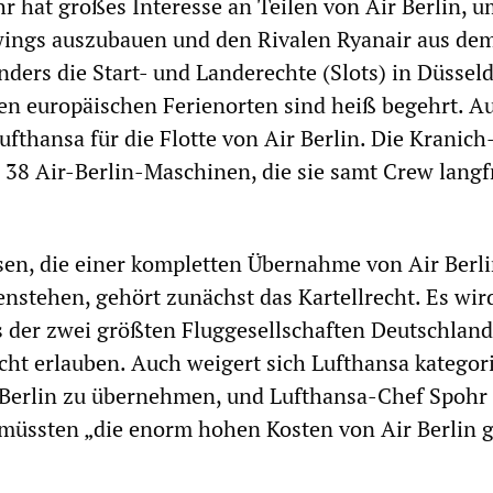
r hat großes Interesse an Teilen von Air Berlin, u
wings auszubauen und den Rivalen Ryanair aus de
ders die Start- und Landerechte (Slots) in Düsseld
len europäischen Ferienorten sind heiß begehrt. A
Lufthansa für die Flotte von Air Berlin. Die Kranich
 38 Air-Berlin-Maschinen, die sie samt Crew langfr
en, die einer kompletten Übernahme von Air Berl
nstehen, gehört zunächst das Kartellrecht. Es wir
der zwei größten Fluggesellschaften Deutschland
icht erlauben. Auch weigert sich Lufthansa kategori
 Berlin zu übernehmen, und Lufthansa-Chef Spohr
es müssten „die enorm hohen Kosten von Air Berlin 