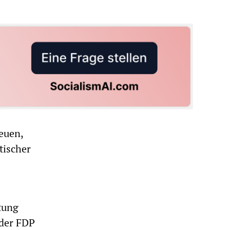
neuen,
tischer
tung
 der FDP