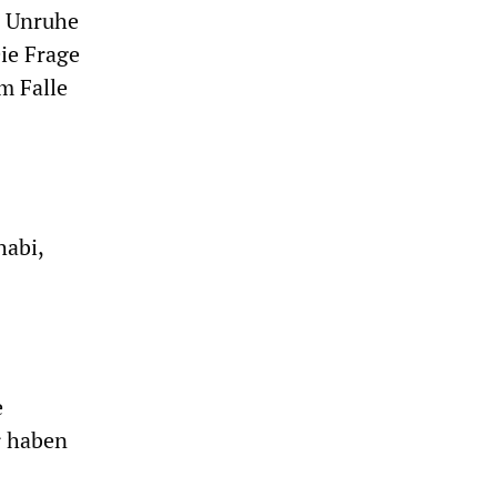
e Unruhe
ie Frage
m Falle
habi,
e
r haben