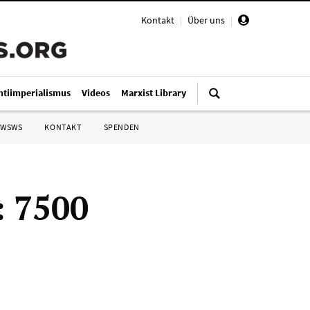
Kontakt
|
Über uns
|
ntiimperialismus
Videos
Marxist Library
 WSWS
KONTAKT
SPENDEN
: 7500