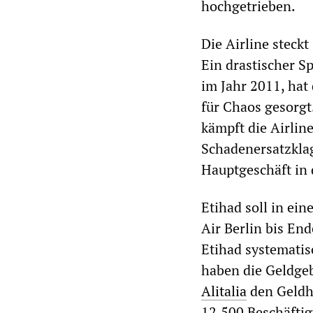
hochgetrieben.
Die Airline steckt
Ein drastischer S
im Jahr 2011, hat
für Chaos gesorg
kämpft die Airlin
Schadenersatzkla
Hauptgeschäft in 
Etihad soll in ei
Air Berlin bis End
Etihad systematis
haben die Geldge
Alitalia
den Geldh
12.500 Beschäftig