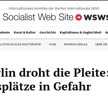
Internationales Komitee der Vierten Internationale
(
IKVI
)
ndemie
Kunst & Kultur
Geschichte
Kapitalismus & Ungleichheit
A
LISTISCHE GLEICHHEITSPARTEI
IYSSE
MEHRING VERLAG
ÜBER DIE
lin droht die Pleite
splätze in Gefahr