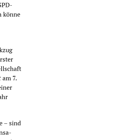
 SPD-
in könne
ckzug
rster
llschaft
t
am 7.
einer
ahr
e – sind
nsa-