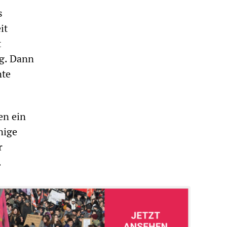
s
it
t
ng. Dann
nte
en ein
nige
r
.