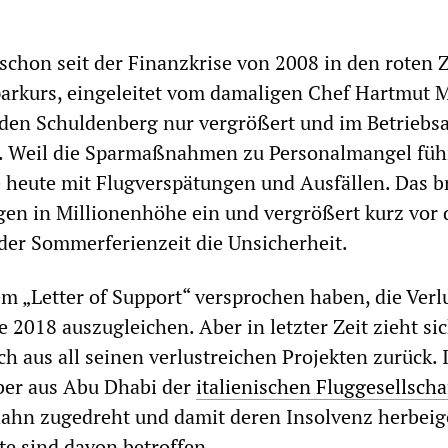
 schon seit der Finanzkrise von 2008 in den roten 
parkurs, eingeleitet vom damaligen Chef Hartmut
 den Schuldenberg nur vergrößert und im Betriebs
t. Weil die Sparmaßnahmen zu Personalmangel füh
e heute mit Flugverspätungen und Ausfällen. Das br
gen in Millionenhöhe ein und vergrößert kurz vor
der Sommerferienzeit die Unsicherheit.
nem „Letter of Support“ versprochen haben, die Verl
e 2018 auszugleichen. Aber in letzter Zeit zieht si
ch aus all seinen verlustreichen Projekten zurück. 
ber aus Abu Dhabi der
italienischen Fluggesellscha
ahn zugedreht und damit deren Insolvenz herbeig
te sind davon betroffen.