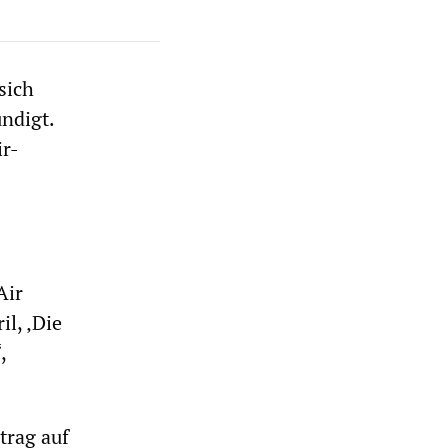
sich
ndigt.
ir-
Air
l, ‚Die
,
trag auf