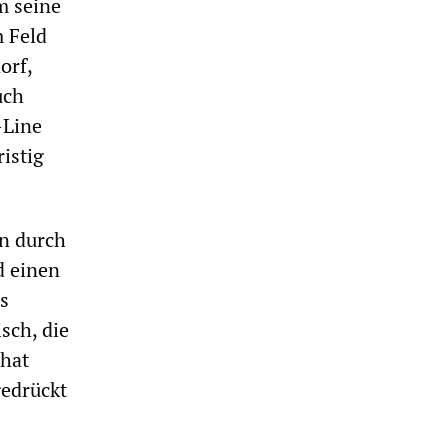
m seine
m Feld
orf,
uch
-Line
istig
in durch
d einen
s
sch, die
 hat
gedrückt