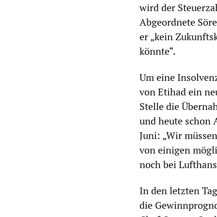
wird der Steuerza
Abgeordnete Sören
er „kein Zukunfts
könnte“.
Um eine Insolvenz
von Etihad ein ne
Stelle die Überna
und heute schon 
Juni: „Wir müssen
von einigen mögl
noch bei Lufthansa
In den letzten Tag
die Gewinnprogno