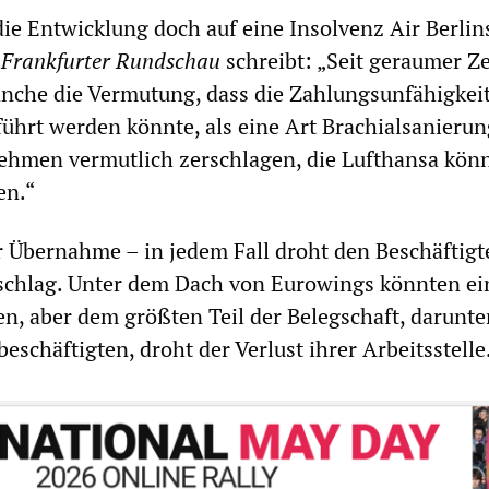
e Entwicklung doch auf eine Insolvenz Air Berlin
e
Frankfurter Rundschau
schreibt: „Seit geraumer Ze
ranche die Vermutung, dass die Zahlungsunfähigkei
ührt werden könnte, als eine Art Brachialsanieru
ehmen vermutlich zerschlagen, die Lufthansa kön
en.“
 Übernahme – in jedem Fall droht den Beschäftigt
lschlag. Unter dem Dach von Eurowings könnten ei
en, aber dem größten Teil der Belegschaft, darunte
schäftigten, droht der Verlust ihrer Arbeitsstelle