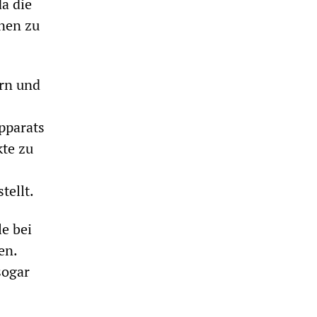
da die
nen zu
ern und
pparats
kte zu
tellt.
e bei
en.
sogar