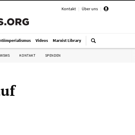
Kontakt
|
Über uns
|
ntiimperialismus
Videos
Marxist Library
 WSWS
KONTAKT
SPENDEN
uf