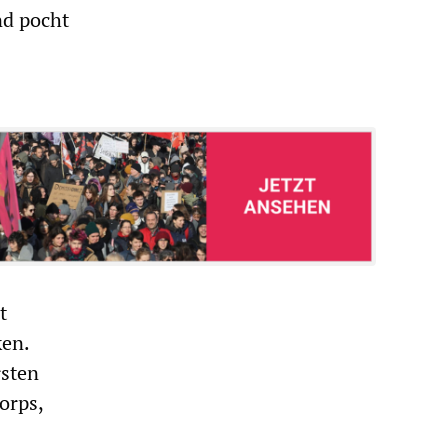
nd pocht
t
ken.
rsten
orps,