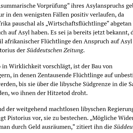
 „summarische Vorprüfung“ ihres Asylanspruchs ge
ur in den wenigsten Fällen positiv verlaufen, da
frika pauschal als „Wirtschaftsflüchtlinge“ abgetan
h auf Asyl haben. Es sei ja bereits jetzt bekannt, 
il afrikanischer Flüchtlinge den Anspruch auf Asyl
storius der
Süddeutschen Zeitung
.
 in Wirklichkeit vorschlägt, ist der Bau von
gern, in denen Zentausende Flüchtlinge auf unbes
erden, bis sie über die libysche Südgrenze in die 
en, wo ihnen der Hitzetod droht.
d der weitgehend machtlosen libyschen Regierun
gt Pistorius vor, sie zu bestechen. „Mögliche Wide
man durch Geld ausräumen,“ zitiert ihn die
Süddeu