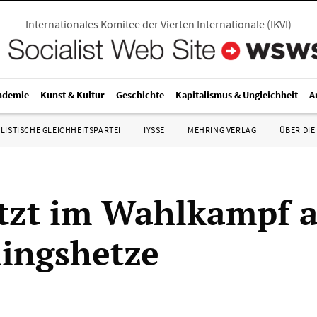
Internationales Komitee der Vierten Internationale
(
IKVI
)
ndemie
Kunst & Kultur
Geschichte
Kapitalismus & Ungleichheit
A
LISTISCHE GLEICHHEITSPARTEI
IYSSE
MEHRING VERLAG
ÜBER DIE
tzt im Wahlkampf a
lingshetze