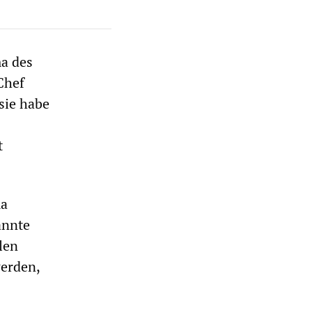
a des
Chef
 sie habe
t
ma
annte
len
werden,