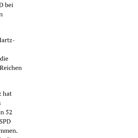
D bei
in
Hartz-
die
 Reichen
z hat
s
en 52
 SPD
kommen.