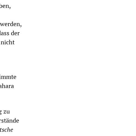
ben,
 werden,
dass der
 nicht
timmte
Sahara
g zu
rstände
tsche