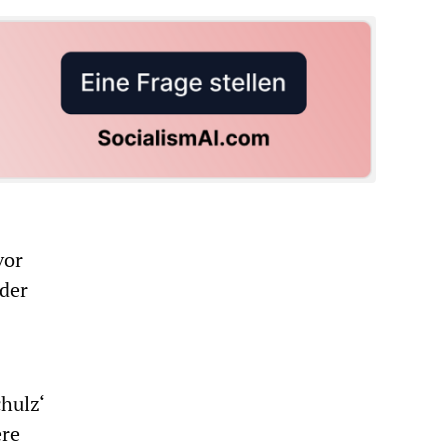
vor
 der
hulz‘
ere