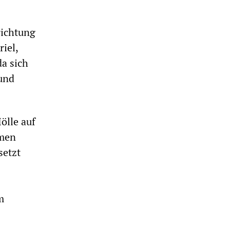
richtung
iel,
da sich
 und
ölle auf
umen
setzt
m