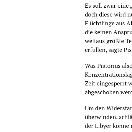
Es soll zwar eine
doch diese wird n
Flüchtlinge aus A
die keinen Anspruc
weitaus größte Te
erfüllen, sagte Pi
Was Pistorius also
Konzentrationsla
Zeit eingesperrt w
abgeschoben werd
Um den Widerstan
überwinden, schlä
der Libyer könne 