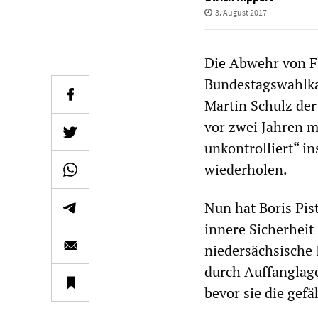
3. August 2017
Die Abwehr von F
Bundestagswahlka
Martin Schulz de
vor zwei Jahren m
unkontrolliert“ in
wiederholen.
Nun hat Boris Pis
innere Sicherheit
niedersächsische 
durch Auffanglage
bevor sie die gefä