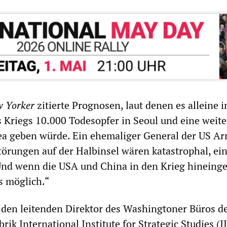
 Yorker
zitierte Prognosen, laut denen es alleine i
s Kriegs 10.000 Todesopfer in Seoul und eine weite
ea geben würde. Ein ehemaliger General der US A
törungen auf der Halbinsel wären katastrophal, ei
] Und wenn die USA und China in den Krieg hineing
s möglich.“
rt den leitenden Direktor des Washingtoner Büros d
rik International Institute for Strategic Studies (II