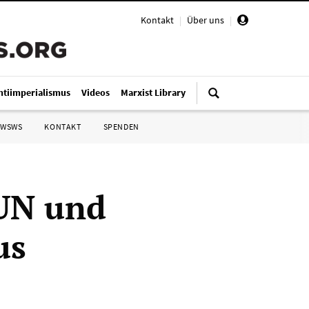
Kontakt
|
Über uns
|
ntiimperialismus
Videos
Marxist Library
 WSWS
KONTAKT
SPENDEN
 UN und
us