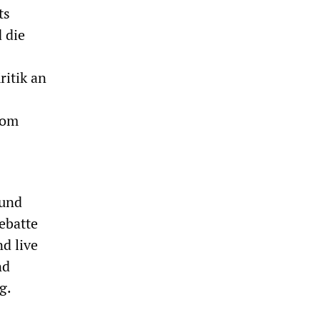
ts
d die
ritik an
vom
 und
ebatte
d live
nd
g.