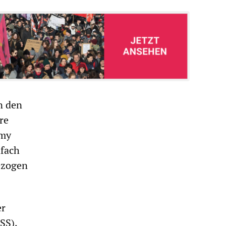
n den
re
rmy
nfach
ezogen
er
SS),