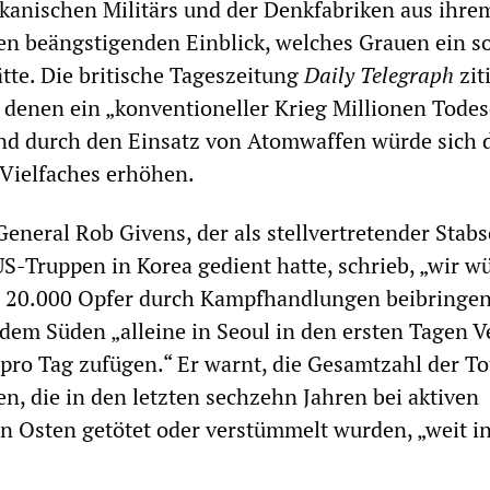
kanischen Militärs und der Denkfabriken aus ihre
n beängstigenden Einblick, welches Grauen ein s
ätte. Die britische Tageszeitung
Daily Telegraph
zit
 denen ein „konventioneller Krieg Millionen Todes
nd durch den Einsatz von Atomwaffen würde sich 
Vielfaches erhöhen.
eneral Rob Givens, der als stellvertretender Stabs
S-Truppen in Korea gedient hatte, schrieb, „wir w
h 20.000 Opfer durch Kampfhandlungen beibringen
em Süden „alleine in Seoul in den ersten Tagen V
ro Tag zufügen.“ Er warnt, die Gesamtzahl der To
en, die in den letzten sechzehn Jahren bei aktiven
 Osten getötet oder verstümmelt wurden, „weit i