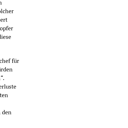
m
olcher
iert
opfer
diese
chef für
ürden
“.
erluste
ten
n den