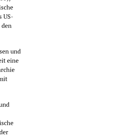
ische
s US-
n den
ösen und
it eine
archie
mit
 und
ische
der