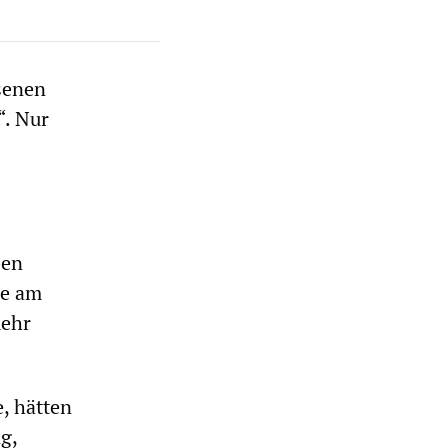
ssenen
“. Nur
s
ben
te am
mehr
, hätten
g,