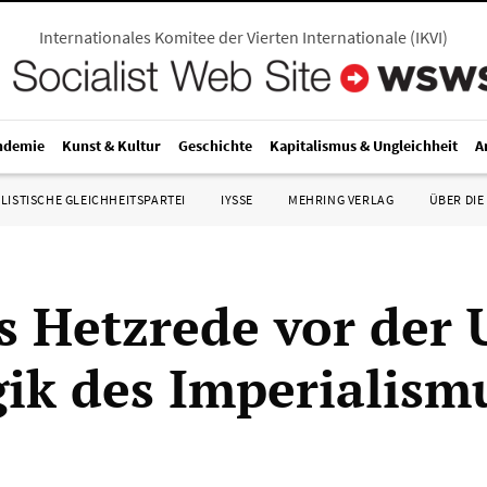
Internationales Komitee der Vierten Internationale
(
IKVI
)
ndemie
Kunst & Kultur
Geschichte
Kapitalismus & Ungleichheit
A
LISTISCHE GLEICHHEITSPARTEI
IYSSE
MEHRING VERLAG
ÜBER DIE
 Hetzrede vor der
gik des Imperialism