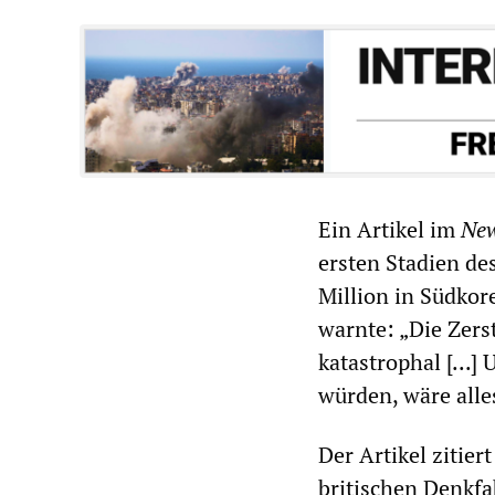
Ein Artikel im
New
ersten Stadien de
Million in Südkor
warnte: „Die Zers
katastrophal [...
würden, wäre alle
Der Artikel zitie
britischen Denkfab