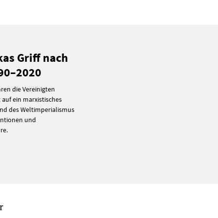
kas Griff nach
990–2020
ren die Vereinigten
auf ein marxistisches
und des Weltimperialismus
ventionen und
re.
r