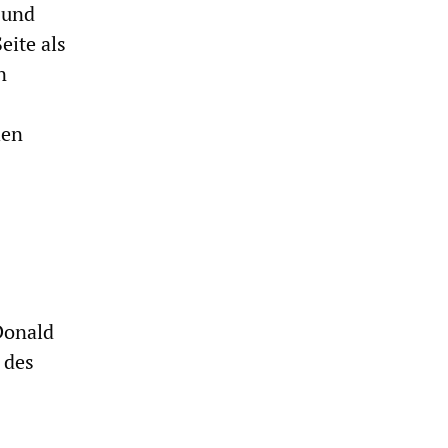
 und
eite als
n
hen
Donald
 des