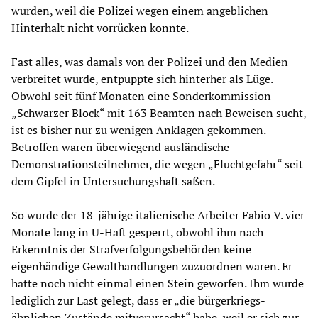
wurden, weil die Polizei wegen einem angeblichen
Hinterhalt nicht vorrücken konnte.
Fast alles, was damals von der Polizei und den Medien
verbreitet wurde, entpuppte sich hinterher als Lüge.
Obwohl seit fünf Monaten eine Sonderkommission
„Schwarzer Block“ mit 163 Beamten nach Beweisen sucht,
ist es bisher nur zu wenigen Anklagen gekommen.
Betroffen waren überwiegend ausländische
Demonstrationsteilnehmer, die wegen „Fluchtgefahr“ seit
dem Gipfel in Untersuchungshaft saßen.
So wurde der 18-jährige italienische Arbeiter Fabio V. vier
Monate lang in U-Haft gesperrt, obwohl ihm nach
Erkenntnis der Strafverfolgungsbehörden keine
eigenhändige Gewalthandlungen zuzuordnen waren. Er
hatte noch nicht einmal einen Stein geworfen. Ihm wurde
lediglich zur Last gelegt, dass er „die bürgerkriegs­
ähnlichen Zustände mitverursacht“ habe, weil er sich zur