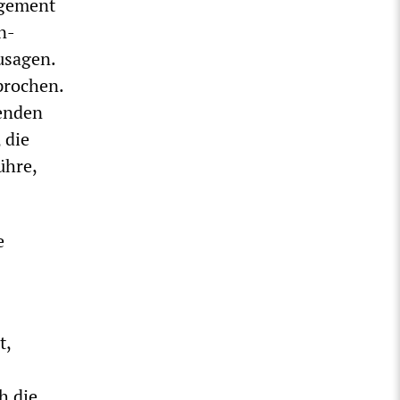
agement
n-
usagen.
prochen.
lenden
 die
ühre,
e
t,
h die