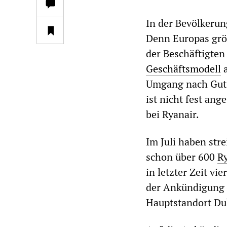
In der Bevölkerun
Denn Europas größ
der Beschäftigten
Geschäftsmodell
a
Umgang nach Gutsh
ist nicht fest ang
bei Ryanair.
Im Juli haben str
schon über 600
R
in letzter Zeit vi
der Ankündigung r
Hauptstandort Dub