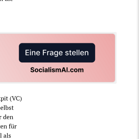
pit (VC)
elbst
r den
ten für
 als