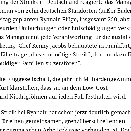
ung der Streiks in Deutschland reagierte das Man
n neun von zehn deutschen Standorten (außer Bade
reitag geplanten Ryanair-Flüge, insgesamt 250, abz
wurden Umbuchungen oder Entschädigungen vers
as Management jede Verantwortung für die ausfal
keting-Chef Kenny Jacobs behauptete in Frankfurt,
fälle trage „dieser unnötige Streik“, der nur dazu f
uldiger Familien zu zerstören“.
die Fluggesellschaft, die jährlich Milliardengewinn
furt klarstellen, dass sie an dem Low-Cost-
nd Niedriglöhnen auf jeden Fall festhalten wird.
Streik bei Ryanair hat schon jetzt deutlich gemach
l für einen gemeinsamen, grenzüberschreitenden
er europäischen Arbeiterklasse vorhanden ist. Doc