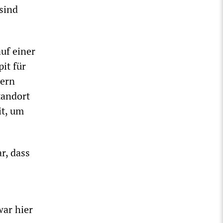
 sind
uf einer
it für
dern
Standort
it, um
r, dass
war hier