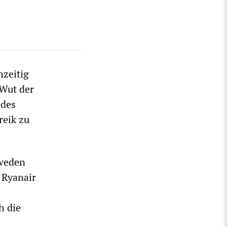
zeitig
 Wut der
 des
reik zu
hweden
 Ryanair
h die