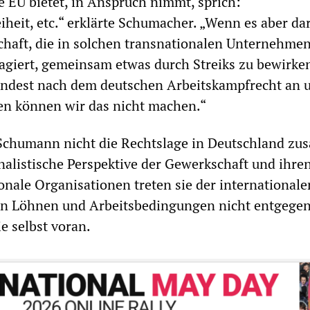
ie EU bietet, in Anspruch nimmt, sprich:
iheit, etc.“ erklärte Schumacher. „Wenn es aber d
chaft, die in solchen transnationalen Unternehmen
agiert, gemeinsam etwas durch Streiks zu bewirke
dest nach dem deutschen Arbeitskampfrecht an 
n können wir das nicht machen.“
 Schumann nicht die Rechtslage in Deutschland z
nalistische Perspektive der Gewerkschaft und ihre
ionale Organisationen treten sie der internationale
on Löhnen und Arbeitsbedingungen nicht entgegen
e selbst voran.