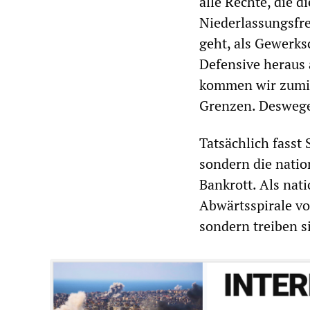
alle Rechte, die d
Niederlassungsfre
geht, als Gewerks
Defensive heraus 
kommen wir zumin
Grenzen. Deswege
Tatsächlich fasst
sondern die natio
Bankrott. Als nat
Abwärtsspirale v
sondern treiben si