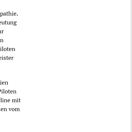
pathie.
beutung
hr
en
iloten
eister
gien
Piloten
rline mit
tzen vom