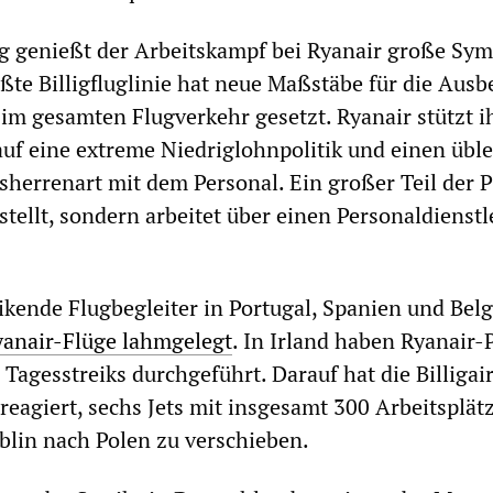
g genießt der Arbeitskampf bei Ryanair große Sym
te Billigfluglinie hat neue Maßstäbe für die Aus
 im gesamten Flugverkehr gesetzt. Ryanair stützt i
uf eine extreme Niedriglohnpolitik und einen übl
errenart mit dem Personal. Ein großer Teil der P
estellt, sondern arbeitet über einen Personaldienstl
eikende Flugbegleiter in Portugal, Spanien und Bel
yanair-Flüge lahmgelegt
. In Irland haben Ryanair-
er Tagesstreiks durchgeführt. Darauf hat die Billigai
eagiert, sechs Jets mit insgesamt 300 Arbeitsplä
lin nach Polen zu verschieben.