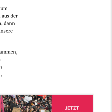
arum
 aus der
n, dann
unsere
usammen,
n
n
,