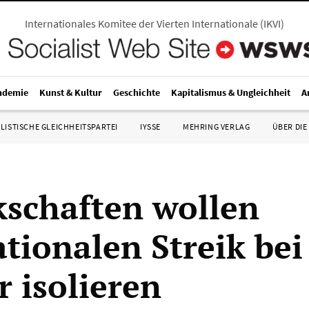
Internationales Komitee der Vierten Internationale
(
IKVI
)
ndemie
Kunst & Kultur
Geschichte
Kapitalismus & Ungleichheit
A
LISTISCHE GLEICHHEITSPARTEI
IYSSE
MEHRING VERLAG
ÜBER DIE
schaften wollen
ationalen Streik bei
r isolieren