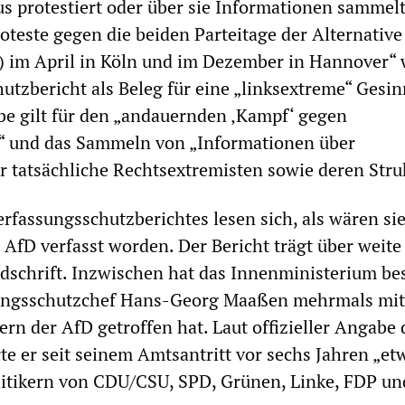
 protestiert oder über sie Informationen sammelt, 
oteste gegen die beiden Parteitage der Alternative
D) im April in Köln und im Dezember in Hannover“
utzbericht als Beleg für eine „linksextreme“ Gesi
be gilt für den „andauernden ‚Kampf‘ gegen
“ und das Sammeln von „Informationen über
r tatsäch­liche Rechtsextremisten sowie deren Stru
rfassungsschutzberichtes lesen sich, als wären sie
 AfD verfasst worden. Der Bericht trägt über weite
dschrift. Inzwischen hat das Innenministerium bes
sungsschutzchef Hans-Georg Maaßen mehrmals mit
ern der AfD getroffen hat. Laut offizieller Angabe 
te er seit seinem Amtsantritt vor sechs Jahren „et
litikern von CDU/CSU, SPD, Grünen, Linke, FDP un