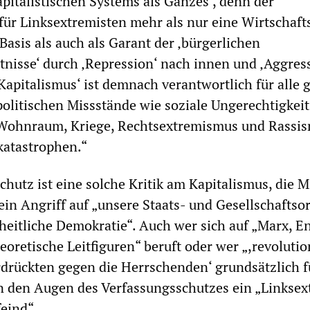
pitalisti­schen Systems als Ganzes‘, denn der
 für Links­extremisten mehr als nur eine Wirtschaf
 Basis als auch als Garant der ‚bürgerlichen
tnis­se‘ durch ‚Repression‘ nach innen und ‚Aggres
Kapitalismus‘ ist demnach verantwortlich für alle g
olitischen Missstände wie soziale Ungerechtig­keit
 Wohnraum, Kriege, Rechtsextremismus und Rassi
katastrophen.“
chutz ist eine solche Kritik am Kapitalismus, die M
ein Angriff auf „unsere Staats- und Gesell­schafts
iheitliche Demokratie“. Auch wer sich auf „Marx, E
eoretische Leitfiguren“ beruft oder wer „,revolu­ti
rdrückten gegen die Herrschenden‘ grundsätzlich f
t in den Augen des Verfassungsschutzes ein „Linksex
eind“.