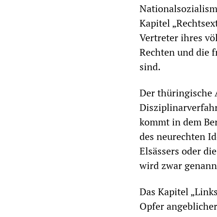
Nationalsozialism
Kapitel „Rechtsex
Vertreter ihres v
Rechten und die f
sind.
Der thüringische 
Disziplinarverfah
kommt in dem Beri
des neurechten I
Elsässers oder d
wird zwar genannt,
Das Kapitel „Lin
Opfer angebliche