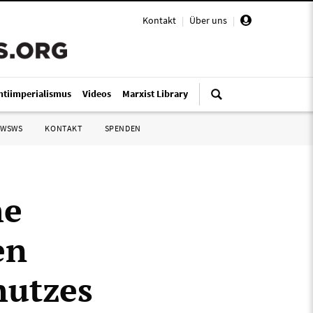
Kontakt
|
Über uns
|
ntiimperialismus
Videos
Marxist Library
 WSWS
KONTAKT
SPENDEN
he
en
hutzes