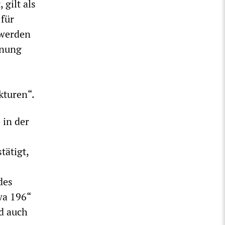
gilt als
 für
 werden
nnung
kturen“.
 in der
tätigt,
des
wa 196“
d auch