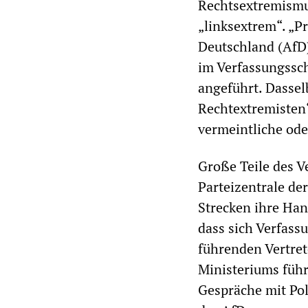
Rechtsextremismus
„linksextrem“. „Pr
Deutsch­land (Af
im Verfassungssch
angeführt. Dassel
Rechtextremisten
vermeintliche ode
Große Teile des Ve
Parteizentrale der
Strecken ihre Han
dass sich Verfas
führenden Vertret
Ministeriums führ
Gespräche mit Po