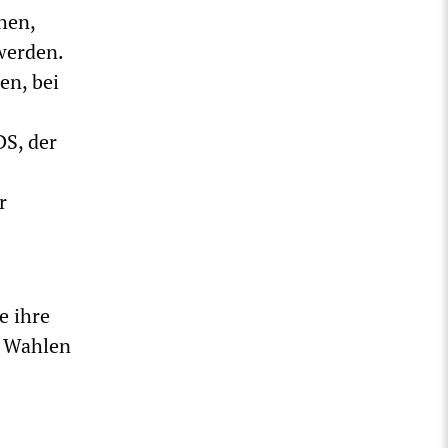
hen,
werden.
en, bei
DS, der
r
e ihre
n Wahlen