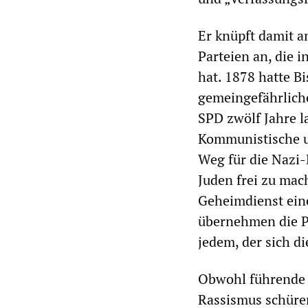
Er knüpft damit a
Parteien an, die 
hat. 1878 hatte B
gemeingefährliche
SPD zwölf Jahre la
Kommunistische u
Weg für die Nazi-
Juden frei zu mac
Geheimdienst eine 
übernehmen die Po
jedem, der sich di
Obwohl führende 
Rassismus schüre