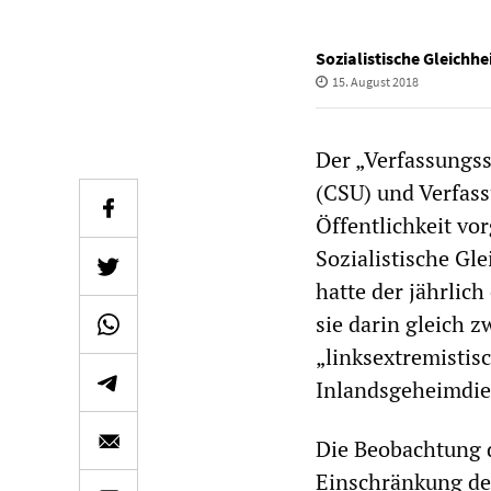
Sozialistische Gleichhe
15. August 2018
Der „Verfassungss
(CSU) und Verfas
Öffentlichkeit vor
Sozialistische Gl
hatte der jährlic
sie darin gleich z
„linksextremistis
Inlandsgeheimdie
Die Beobachtung 
Einschränkung dem