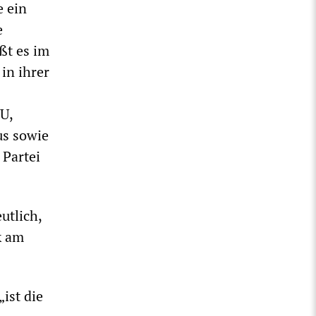
e ein
e
ßt es im
in ihrer
U,
us sowie
 Partei
utlich,
k am
ist die