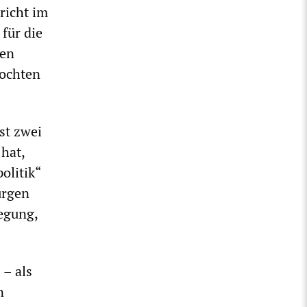
richt im
für die
uen
lochten
st zwei
hat,
olitik“
ürgen
wegung,
– als
n