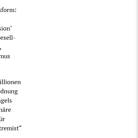
tsform:
sion‘
esell­
,
smus
illionen
ordnung
ngels
onäre
ür
tremist“