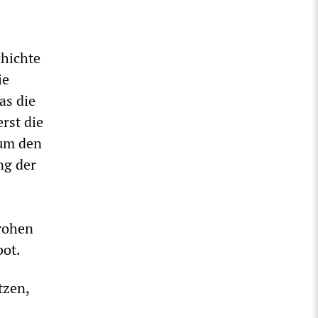
chichte
ie
as die
erst die
 um den
ng der
drohen
bot.
tzen,