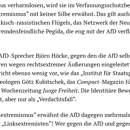
us verharmlosen, wird sie im Verfassungsschutzbe
tremismus“ mit keiner Silbe erwähnt. Das gilt auch 
ölkisch-rassistischen Flügels, das Netzwerk der Ne
remdenfeindliche Pegida, die eng mit der AfD verf
AfD-Sprecher Björn Höcke, gegen den die AfD selb
ren wegen rechtsextremer Äußerungen eingeleitet 
cht ebenso wenig vor, wie das „Institut für Staatsp
deologen Götz Kubitschek, das
Compact
-Magazin J
ie Wochenzeitung
Junge Freiheit
. Die Identitäre Be
 aber nur als „Verdachtsfall“.
ksextremismus“ erwähnt die AfD dagegen mehrmals 
r „Linksextremisten“! Wer gegen die AfD und gege