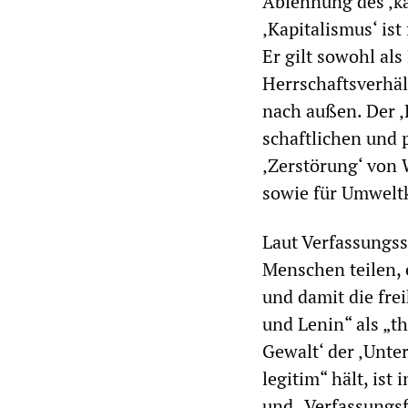
Ablehnung des ‚ka
‚Kapitalismus‘ ist
Er gilt sowohl als
Herrschaftsverhäl
nach außen. Der ‚
schaftlichen und p
‚Zerstörung‘ von
sowie für Umwelt
Laut Verfassungss
Menschen teilen, 
und damit die fre
und Lenin“ als „th
Gewalt‘ der ‚Unte
legitim“ hält, is
und „Verfassungsf