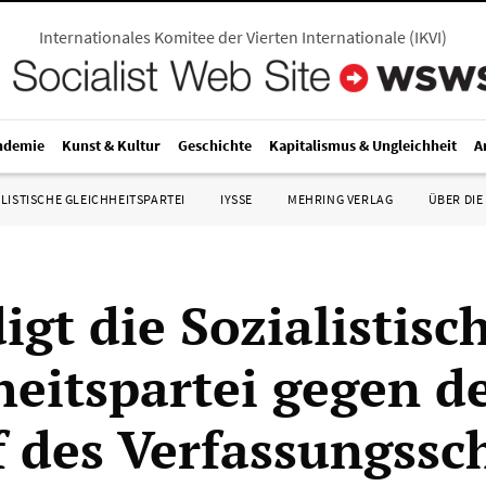
Internationales Komitee der Vierten Internationale
(
IKVI
)
ndemie
Kunst & Kultur
Geschichte
Kapitalismus & Ungleichheit
A
LISTISCHE GLEICHHEITSPARTEI
IYSSE
MEHRING VERLAG
ÜBER DIE
igt die Sozialistisc
heitspartei gegen d
f des Verfassungssc