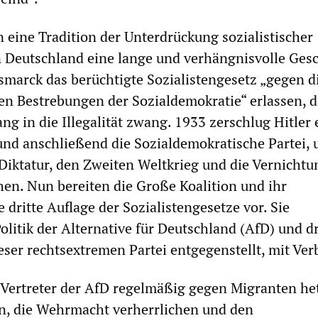
n eine Tradition der Unterdrückung sozialistischer
in Deutschland eine lange und verhängnisvolle Ges
ismarck das berüchtigte Sozialistengesetz „gegen d
n Bestrebungen der Sozialdemokratie“ erlassen, d
ng in die Illegalität zwang. 1933 zerschlug Hitler 
nd anschließend die Sozialdemokratische Partei,
Diktatur, den Zweiten Weltkrieg und die Vernichtu
hen. Nun bereiten die Große Koalition und ihr
dritte Auflage der Sozialistengesetze vor. Sie
litik der Alternative für Deutschland (AfD) und 
eser rechtsextremen Partei entgegenstellt, mit Ver
Vertreter der AfD regelmäßig gegen Migranten he
n, die Wehrmacht verherrlichen und den