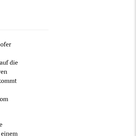
ofer
auf die
ren
 kommt
vom
e
u einem