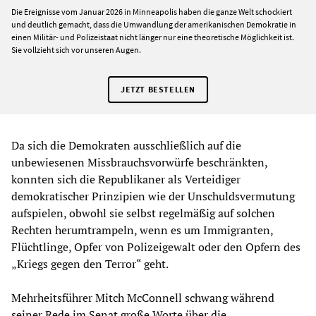
Die Ereignisse vom Januar 2026 in Minneapolis haben die ganze Welt schockiert
und deutlich gemacht, dass die Umwandlung der amerikanischen Demokratie in
einen Militär- und Polizeistaat nicht länger nur eine theoretische Möglichkeit ist.
Sie vollzieht sich vor unseren Augen.
JETZT BESTELLEN
Da sich die Demokraten ausschließlich auf die
unbewiesenen Missbrauchsvorwürfe beschränkten,
konnten sich die Republikaner als Verteidiger
demokratischer Prinzipien wie der Unschuldsvermutung
aufspielen, obwohl sie selbst regelmäßig auf solchen
Rechten herumtrampeln, wenn es um Immigranten,
Flüchtlinge, Opfer von Polizeigewalt oder den Opfern des
„Kriegs gegen den Terror“ geht.
Mehrheitsführer Mitch McConnell schwang während
seiner Rede im Senat große Worte über die