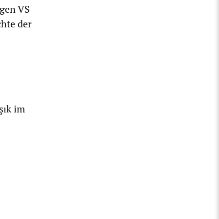
igen VS-
hte der
şık im