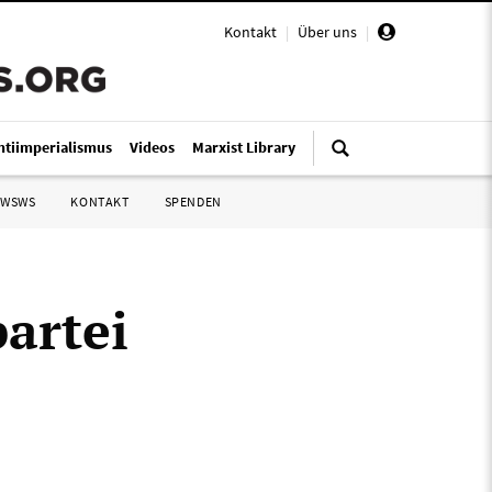
Kontakt
|
Über uns
|
ntiimperialismus
Videos
Marxist Library
 WSWS
KONTAKT
SPENDEN
partei