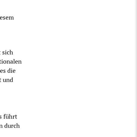
iesem
 sich
tionalen
es die
t und
s führt
n durch