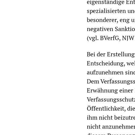
eigenständige Ent
spezialisierten u
besonderer, eng 
negativen Sankti
(vgl. BVerfG, NJW
Bei der Erstellun
Entscheidung, we
aufzunehmen sind
Dem Verfassungss
Erwähnung einer 
Verfassungsschutz
Öffentlichkeit, d
ihm nicht beizutr
nicht anzunehmen.