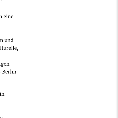
r
m eine
en und
turelle,
igen
 Berlin-
in
ur