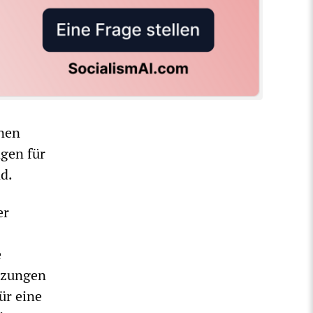
nen
ngen für
d.
er
e
etzungen
ür eine