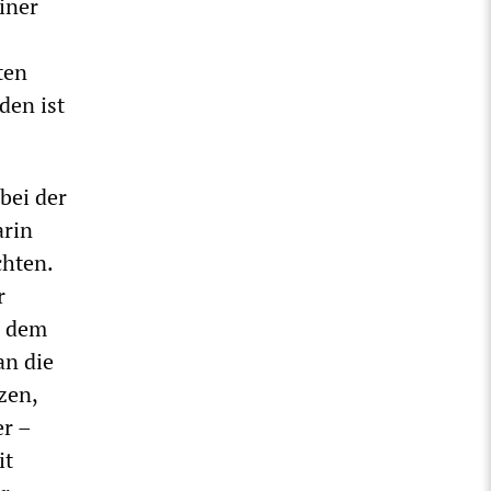
iner
ten
den ist
bei der
arin
chten.
r
n dem
an die
zen,
r –
it