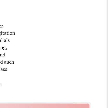
er
gitation
l als
ung,
und
nd auch
dass
n