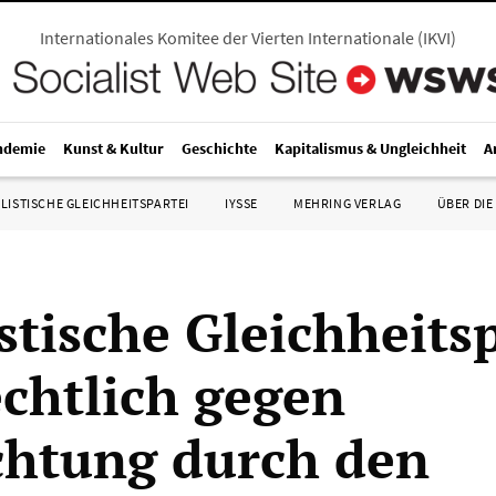
Internationales Komitee der Vierten Internationale
(
IKVI
)
ndemie
Kunst & Kultur
Geschichte
Kapitalismus & Ungleichheit
A
LISTISCHE GLEICHHEITSPARTEI
IYSSE
MEHRING VERLAG
ÜBER DIE
stische Gleichheits
echtlich gegen
htung durch den