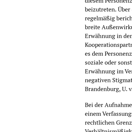
diesem Personenz
beizutreten. Über
regelmäßig bericht
breite Außenwirku
Erwähnung in dem 
Kooperationspart
es dem Personenzu
soziale oder son
Erwähnung im Verf
negativen Stigmat
Brandenburg, U. v
Bei der Aufnahme
einem Verfassungs
rechtlichen Grenz
Verhältnismäßigke