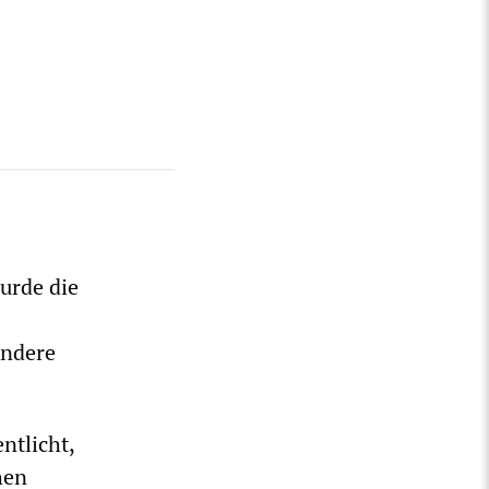
wurde die
andere
ntlicht,
hen