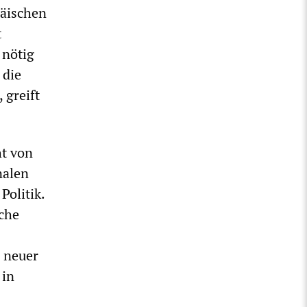
päischen
t
 nötig
 die
 greift
ht von
nalen
Politik.
sche
 neuer
 in