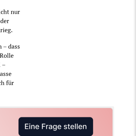
icht nur
 der
rieg.
n – dass
 Rolle
i –
Rasse
ch für