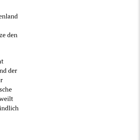
henland
ze den
ht
nd der
r
ische
weilt
indlich