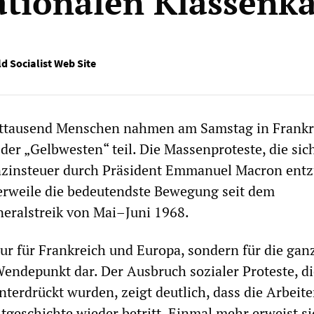
ationalen Klassenk
d Socialist Web Site
ttausend Menschen nahmen am Samstag in Frankr
er „Gelbwesten“ teil. Die Massenproteste, die sic
zinsteuer durch Präsident Emmanuel Macron ent
lerweile die bedeutendste Bewegung seit dem
eralstreik von Mai–Juni 1968.
 nur für Frankreich und Europa, sondern für die gan
Wendepunkt dar. Der Ausbruch sozialer Proteste, di
nterdrückt wurden, zeigt deutlich, dass die Arbeite
tgeschichte wieder betritt. Einmal mehr erweist si