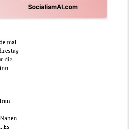
ade mal
ahrestag
r die
ginn
Iran
m Nahen
. Es