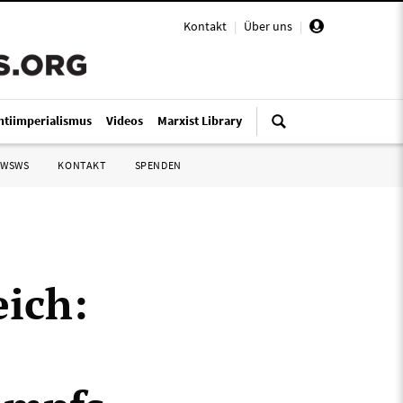
Kontakt
|
Über uns
|
ntiimperialismus
Videos
Marxist Library
 WSWS
KONTAKT
SPENDEN
ich: