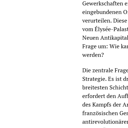
Gewerkschaften en
eingebundenen Or
verurteilen. Diese
vom Élysée-Palast
Neuen Antikapitali
Frage um: Wie ka
werden?
Die zentrale Frage
Strategie. Es ist
breitesten Schich
erfordert den Au
des Kampfs der Ar
französischen Gene
antirevolutionäre