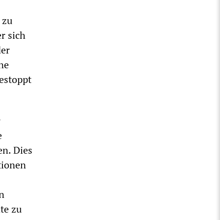
 zu
r sich
der
ine
estoppt
r
e
en. Dies
tionen
en
te zu