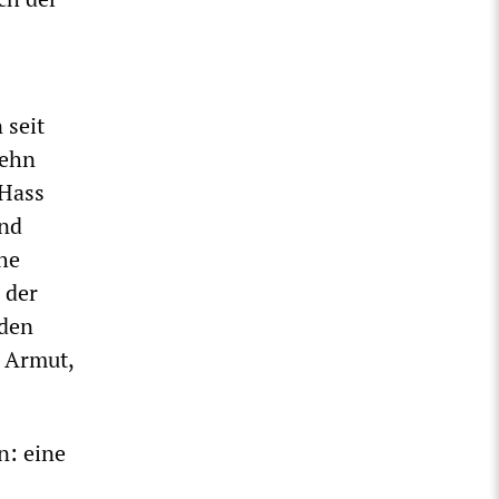
 seit
zehn
 Hass
und
che
 der
 den
 Armut,
n: eine