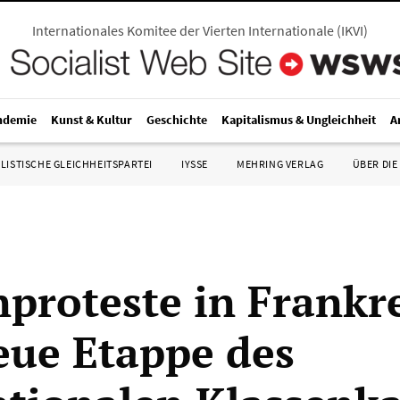
Internationales Komitee der Vierten Internationale
(
IKVI
)
ndemie
Kunst & Kultur
Geschichte
Kapitalismus & Ungleichheit
A
LISTISCHE GLEICHHEITSPARTEI
IYSSE
MEHRING VERLAG
ÜBER DIE
proteste in Frankre
eue Etappe des