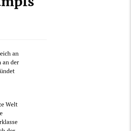
ampfs
eich an
h an der
zündet
ze Welt
e
rklasse
ch der