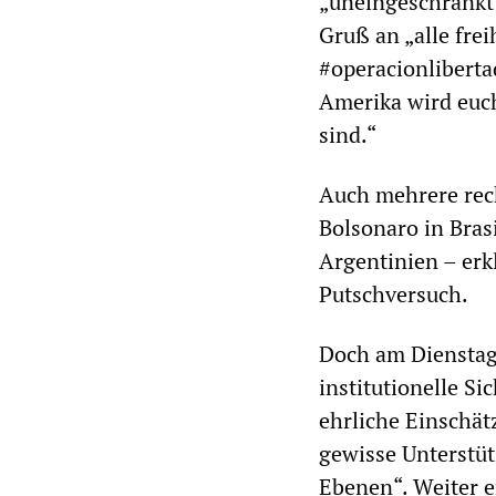
„uneingeschränkt 
Gruß an „alle fre
#operacionliberta
Amerika wird euch
sind.“
Auch mehrere rech
Bolsonaro in Bras
Argentinien – erk
Putschversuch.
Doch am Dienstagn
institutionelle S
ehrliche Einschät
gewisse Unterstüt
Ebenen“. Weiter er