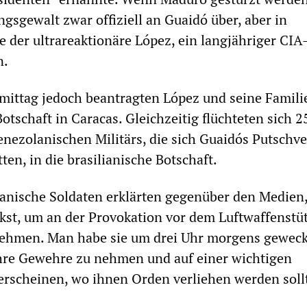
ngsgewalt zwar offiziell an Guaidó über, aber in
e der ultrareaktionäre López, ein langjähriger CI
n.
ittag jedoch beantragten López und seine Familie
otschaft in Caracas. Gleichzeitig flüchteten sich 2
nezolanischen Militärs, die sich Guaidós Putschv
en, in die brasilianische Botschaft.
anische Soldaten erklärten gegenüber den Medien
ckst, um an der Provokation vor dem Luftwaffenstü
unehmen. Man habe sie um drei Uhr morgens gewec
ihre Gewehre zu nehmen und auf einer wichtigen
erscheinen, wo ihnen Orden verliehen werden soll