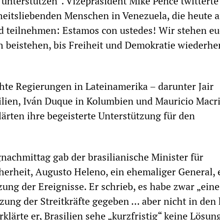
unterstützen“. Vizepräsident Mike Pence twitterte
iheitsliebenden Menschen in Venezuela, die heute 
d teilnehmen: Estamos con ustedes! Wir stehen eu
 beistehen, bis Freiheit und Demokratie wiederher
te Regierungen in Lateinamerika – darunter Jair
ilien, Iván Duque in Kolumbien und Mauricio Macri
lärten ihre begeisterte Unterstützung für den
achmittag gab der brasilianische Minister für
icherheit, Augusto Heleno, ein ehemaliger General, 
zung der Ereignisse. Er schrieb, es habe zwar „eine
zung der Streitkräfte gegeben ... aber nicht in de
klärte er, Brasilien sehe „kurzfristig“ keine Lösung