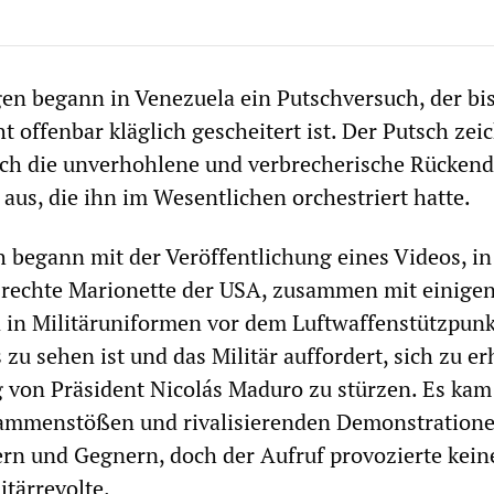
n begann in Venezuela ein Putschversuch, der bi
t offenbar kläglich gescheitert ist. Der Putsch zei
urch die unverhohlene und verbrecherische Rücken
aus, die ihn im Wesentlichen orchestriert hatte.
 begann mit der Veröffentlichung eines Videos, i
 rechte Marionette der USA, zusammen mit einige
in Militäruniformen vor dem Luftwaffenstützpunk
 zu sehen ist und das Militär auffordert, sich zu e
 von Präsident Nicolás Maduro zu stürzen. Es kam
mmenstößen und rivalisierenden Demonstration
n und Gegnern, doch der Aufruf provozierte kein
tärrevolte.