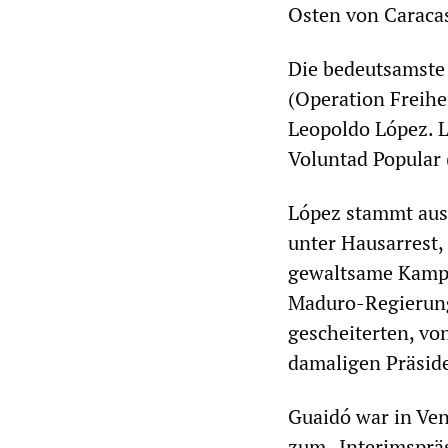
Osten von Caracas
Die bedeutsamste 
(Operation Freihe
Leopoldo López. L
Voluntad Popular 
López stammt aus
unter Hausarrest,
gewaltsame Kampa
Maduro-Regierung 
gescheiterten, vo
damaligen Präsid
Guaidó war in Ven
zum „Interimsprä