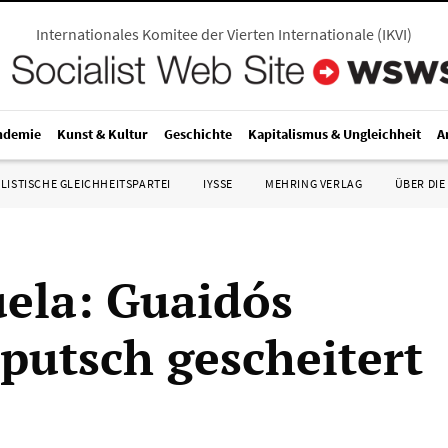
Internationales Komitee der Vierten Internationale
(
IKVI
)
ndemie
Kunst & Kultur
Geschichte
Kapitalismus & Ungleichheit
A
LISTISCHE GLEICHHEITSPARTEI
IYSSE
MEHRING VERLAG
ÜBER DIE
ela: Guaidós
rputsch gescheitert