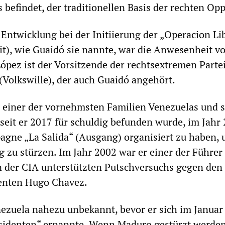
 befindet, der traditionellen Basis der rechten Opp
Entwicklung bei der Initiierung der „Operacion Li
it), wie Guaidó sie nannte, war die Anwesenheit v
ópez ist der Vorsitzende der rechtsextremen Parte
(Volkswille), der auch Guaidó angehört.
 einer der vornehmsten Familien Venezuelas und 
 seit er 2017 für schuldig befunden wurde, im Jahr
gne „La Salida“ (Ausgang) organisiert zu haben, 
zu stürzen. Im Jahr 2002 war er einer der Führer
n der CIA unterstützten Putschversuchs gegen den
enten Hugo Chavez.
ezuela nahezu unbekannt, bevor er sich im Januar 
sidenten“ ernannte. Wenn Maduro gestürzt werde