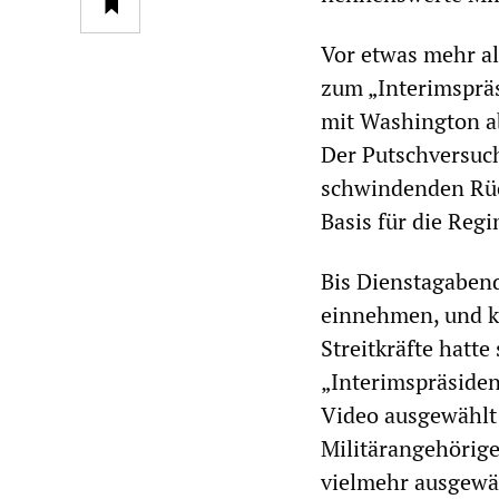
Vor etwas mehr al
zum „Interimspräs
mit Washington a
Der Putschversuc
schwindenden Rück
Basis für die Reg
Bis Dienstagabend
einnehmen, und k
Streitkräfte hatt
„Interimspräsiden
Video ausgewählt h
Militärangehörige
vielmehr ausgewähl