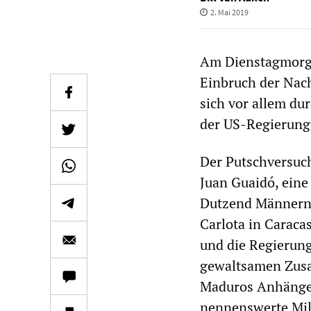
2. Mai 2019
Am Dienstagmorge
Einbruch der Nach
sich vor allem d
der US-Regierung 
Der Putschversuch
Juan Guaidó, eine
Dutzend Männern 
Carlota in Caracas
und die Regierung
gewaltsamen Zusa
Maduros Anhänger
nennenswerte Mili