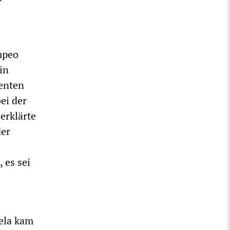
mpeo
in
enten
ei der
erklärte
der
 es sei
ela kam