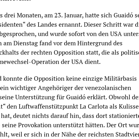
s drei Monaten, am 23. Januar, hatte sich Guaidó s
identen“ des Landes ernannt. Dieser Schritt war d
bgesprochen, und wurde sofort von den USA unters
h am Dienstag fand vor dem Hintergrund des
halts der rechten Opposition statt, die als politi
imewechsel-Operation der USA dient.
 konnte die Opposition keine einzige Militärbasis
ein wichtiger Angehöriger der venezolanischen
e seine Unterstützung für Guaidó erklärt. Obwohl de
t“ den Luftwaffenstützpunkt La Carlota als Kulisse
at, deutet nichts darauf hin, dass dort stationiert
 seine Provokation unterstützt hätten. Der Ort wu
t, weil er sich in der Nähe der reichsten Stadtvie