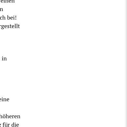
 einen
an
ch bei!
gestellt
 in
eine
n höheren
 für die