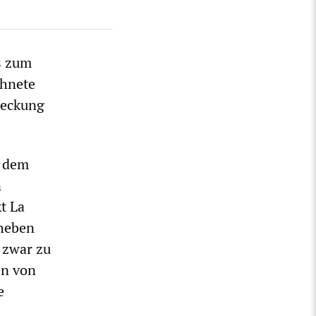
s zum
chnete
deckung
n dem
n
t La
rheben
 zwar zu
en von
e