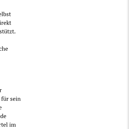
elbst
irekt
tützt.
sche
r
 für sein
e
rde
rtel im