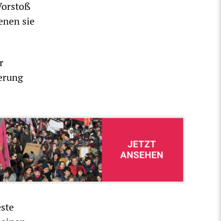
Vorstoß
enen sie
r
kerung
ste