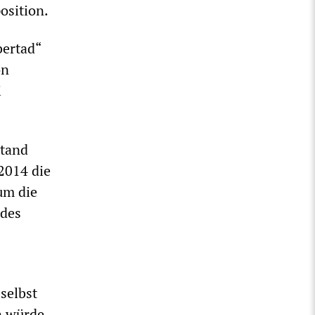
osition.
bertad“
on
i
stand
 2014 die
um die
 des
selbst
n würde,