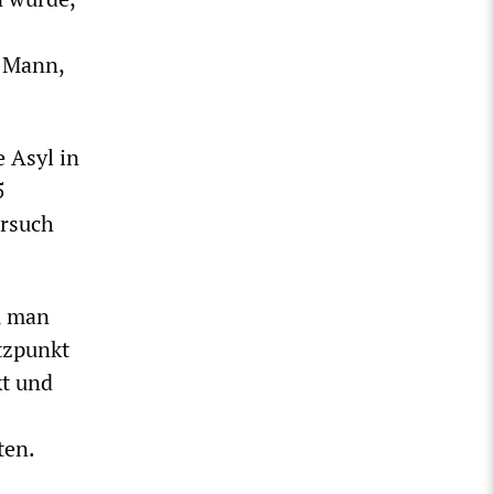
A-Mann,
 Asyl in
5
ersuch
, man
tzpunkt
kt und
ten.