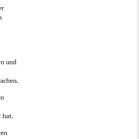
er
n
en und
machen.
en
 hat.
gen