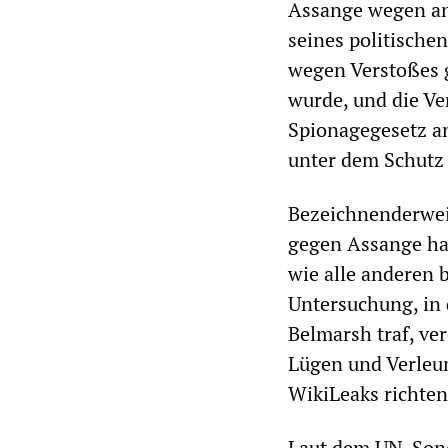
Assange wegen an
seines politische
wegen Verstoßes ge
wurde, und die Ve
Spionagegesetz an
unter dem Schutz 
Bezeichnenderweis
gegen Assange ha
wie alle anderen 
Untersuchung, in 
Belmarsh traf, ver
Lügen und Verleu
WikiLeaks richten
Laut dem UN-Sond