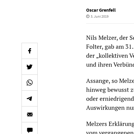
Oscar Grenfell
3. Juni 2019
Nils Melzer, der 
Folter, gab am 31.
der „kollektiven 
und ihren Verbünd
Assange, so Melz
hinweg bewusst 
oder erniedrigend
Auswirkungen nur
Melzers Erklärung
vom vergangenen 