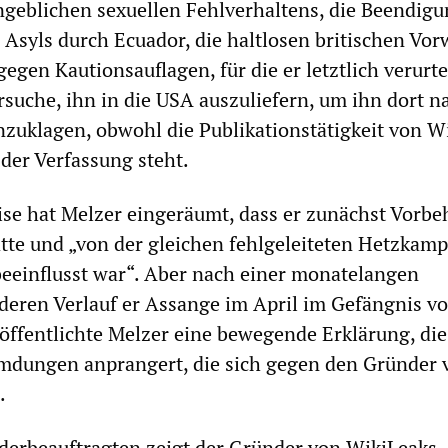
geblichen sexuellen Fehlverhaltens, die Beendigu
n Asyls durch Ecuador, die haltlosen britischen Vor
gen Kautionsauflagen, für die er letztlich verurte
rsuche, ihn in die USA auszuliefern, um ihn dort 
zuklagen, obwohl die Publikationstätigkeit von W
der Verfassung steht.
e hat Melzer eingeräumt, dass er zunächst Vorbe
tte und „von der gleichen fehlgeleiteten Hetzkam
beeinflusst war“. Aber nach einer monatelangen
deren Verlauf er Assange im April im Gefängnis v
öffentlichte Melzer eine bewegende Erklärung, die 
mdungen anprangert, die sich gegen den Gründer 
.
erbeauftragten zeigt der Gründer von WikiLeaks „