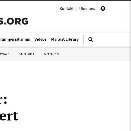
Kontakt
|
Über uns
|
ntiimperialismus
Videos
Marxist Library
 WSWS
KONTAKT
SPENDEN
r:
ert