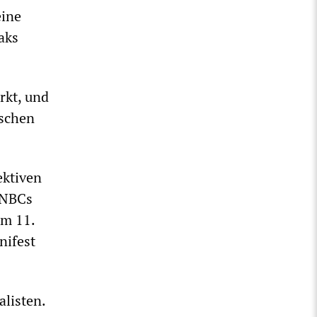
eine
aks
rkt, und
ischen
ektiven
 NBCs
am 11.
nifest
alisten.