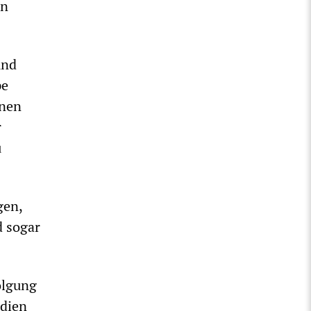
in
und
pe
lnen
r
u
gen,
d sogar
folgung
edien