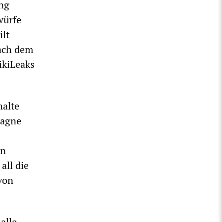
ng
würfe
ilt
nach dem
ikiLeaks
halte
pagne
on
all die
von
alle