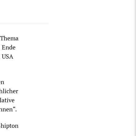
m Thema
s Ende
n USA
en
licher
lative
nnen“.
Shipton