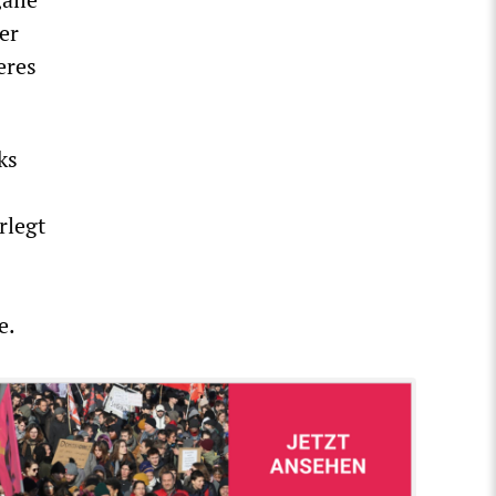
er
eres
ks
rlegt
e.