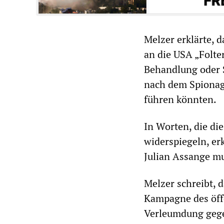
Melzer erklärte, 
an die USA „Folt
Behandlung oder S
nach dem Spionage
führen könnten.
In Worten, die di
widerspiegeln, er
Julian Assange mu
Melzer schreibt, d
Kampagne des öff
Verleumdung gegen