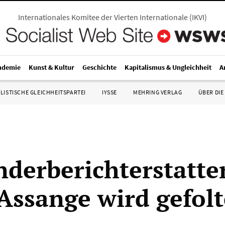
Internationales Komitee der Vierten Internationale
(
IKVI
)
ndemie
Kunst & Kultur
Geschichte
Kapitalismus & Ungleichheit
A
LISTISCHE GLEICHHEITSPARTEI
IYSSE
MEHRING VERLAG
ÜBER DIE
derberichterstatte
 Assange wird gefolt