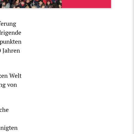
ferung
drigende
epunkten
0 Jahren
zen Welt
ung von
iche
inigten