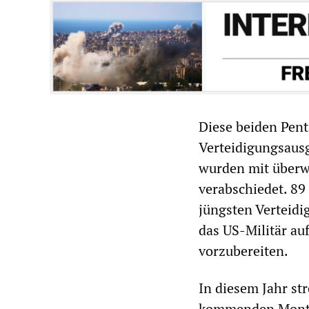
Diese beiden Pen
Verteidigungsausg
wurden mit überw
verabschiedet. 89
jüngsten Verteidi
das US-Militär au
vorzubereiten.
In diesem Jahr st
kommenden Montag