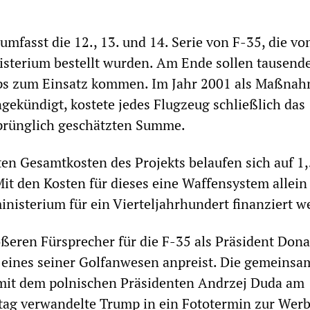
umfasst die 12., 13. und 14. Serie von F-35, die v
sterium bestellt wurden. Am Ende sollen tausend
ps zum Einsatz kommen. Im Jahr 2001 als Maßnah
ekündigt, kostete jedes Flugzeug schließlich das
sprünglich geschätzten Summe.
ten Gesamtkosten des Projekts belaufen sich auf 1,
 Mit den Kosten für dieses eine Waffensystem allei
nisterium für ein Vierteljahrhundert finanziert w
ößeren Fürsprecher für die F-35 als Präsident Dona
 eines seiner Golfanwesen anpreist. Die gemeinsa
mit dem polnischen Präsidenten Andrzej Duda am
ag verwandelte Trump in ein Fototermin zur Werb