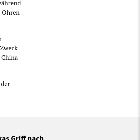
während
e Ohren-
m
n Zweck
r China
 der
kas Griff nach