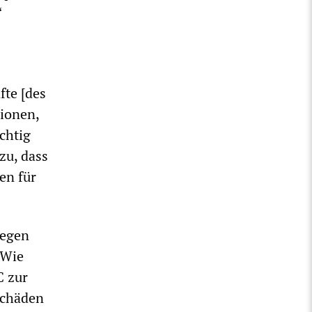
“
fte [des
tionen,
chtig
zu, dass
en für
wegen
 Wie
C zur
Schäden