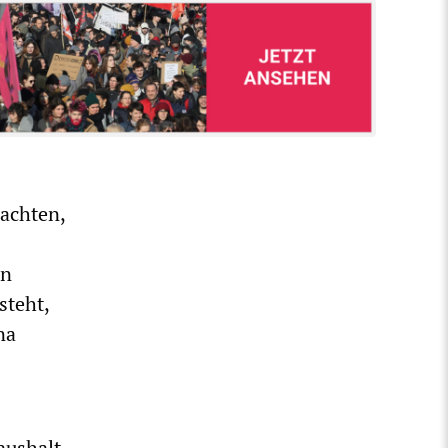
rachten,
en
steht,
na
aushalt