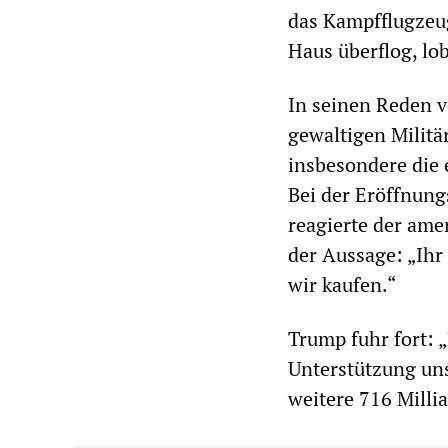
das Kampfflugzeug
Haus überflog, lo
In seinen Reden v
gewaltigen Militä
insbesondere die
Bei der Eröffnun
reagierte der ame
der Aussage: „Ihr
wir kaufen.“
Trump fuhr fort: „
Unterstützung uns
weitere 716 Millia