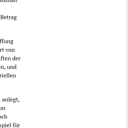
 Betrag
affung
rt von
äften der
en, und
riellen
 anlegt,
ion
och
piel für