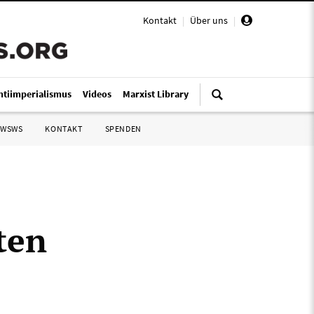
Kontakt
|
Über uns
|
ntiimperialismus
Videos
Marxist Library
 WSWS
KONTAKT
SPENDEN
ten