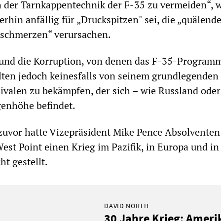
 der Tarnkappentechnik der F-35 zu vermeiden“, 
erhin anfällig für „Druckspitzen" sei, die „quälend
schmerzen“ verursachen.
und die Korruption, von denen das F-35-Program
ollten jedoch keinesfalls von seinem grundlegende
ivalen zu bekämpfen, der sich – wie Russland ode
genhöhe befindet.
uvor hatte Vizepräsident Mike Pence Absolventen
est Point einen Krieg im Pazifik, in Europa und in
t gestellt.
DAVID NORTH
30 Jahre Krieg: Ameri