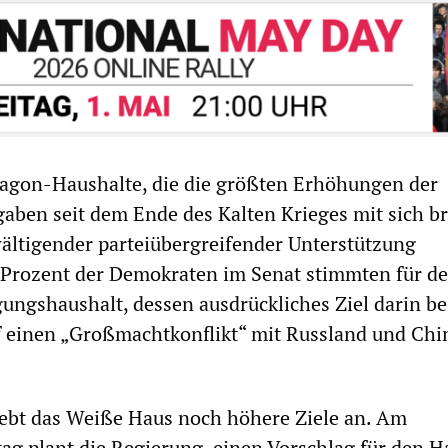
tagon-Haushalte, die die größten Erhöhungen der
aben seit dem Ende des Kalten Krieges mit sich b
ältigender parteiübergreifender Unterstützung
 Prozent der Demokraten im Senat stimmten für d
gungshaushalt, dessen ausdrückliches Ziel darin be
f einen „Großmachtkonflikt“ mit Russland und Chi
rebt das Weiße Haus noch höhere Ziele an. Am
 plant die Regierung, einen Vorschlag für den H