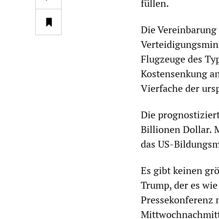
füllen.
Die Vereinbarung 
Verteidigungsmini
Flugzeuge des Ty
Kostensenkung ang
Vierfache der ur
Die prognostizier
Billionen Dollar.
das US-Bildungsmi
Es gibt keinen gr
Trump, der es wie
Pressekonferenz 
Mittwochnachmitt