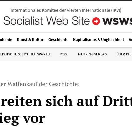
Internationales Komitee der Vierten Internationale
(
IKVI
)
ndemie
Kunst & Kultur
Geschichte
Kapitalismus & Ungleichheit
A
LISTISCHE GLEICHHEITSPARTEI
IYSSE
MEHRING VERLAG
ÜBER DIE
er Waffenkauf der Geschichte:
reiten sich auf Drit
ieg vor