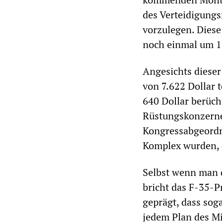
des Verteidigungs
vorzulegen. Dies
noch einmal um 18
Angesichts dieser
von 7.622 Dollar 
640 Dollar berüch
Rüstungskonzerne,
Kongressabgeordne
Komplex wurden,
Selbst wenn man d
bricht das F-35-P
geprägt, dass sog
jedem Plan des Mi