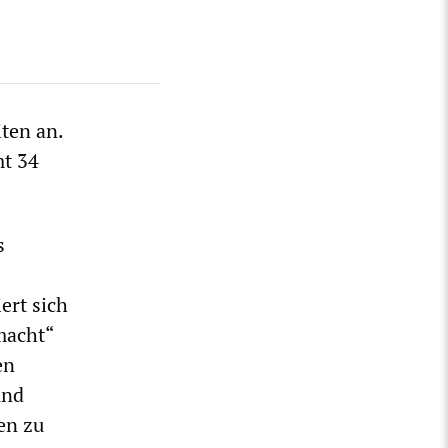
ten an.
mt 34
s
ert sich
macht“
en
und
en zu