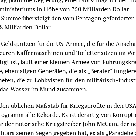
ministeriums in Höhe von 750 Milliarden Dollar
e Summe übersteigt den vom Pentagon geforderten
 Milliarden Dollar.
 Geldspritzen für die US-Armee, die für die Ansch
teuren Kaffeemaschinen und Toilettensitzen im We
tigt ist, läuft einer kleinen Armee von Führungskr
 ehemaligen Generälen, die als „Berater“ fungier
ten, die zu Lobbyisten für den militärisch-indust
 das Wasser im Mund zusammen.
en üblichen Maßstab für Kriegsprofite in den USA
rogramm alle Rekorde. Es ist derartig von Korrupt
ar der notorische Kriegstreiber John McCain, der n
litärs seinen Segen gegeben hat, es als „Paradebeis