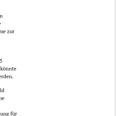
om
e
me zur
5
n könnte
erden.
ld
me
ung für