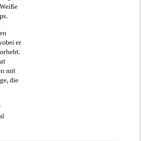
 Weiße
ps.
den
wobei er
orhebt.
at
en mit
ge, die
r
al