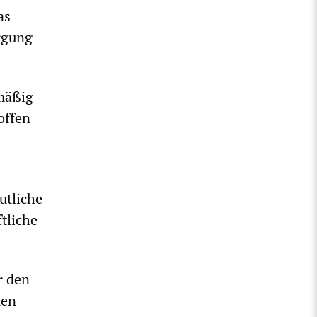
as
rgung
mäßig
offen
utliche
tliche
r den
ten