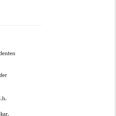
identen
der
.h.
kar,