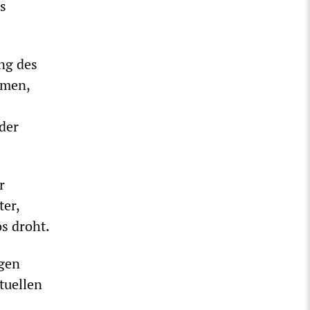
s
ng des
hmen,
der
r
ter,
s droht.
ngen
tuellen