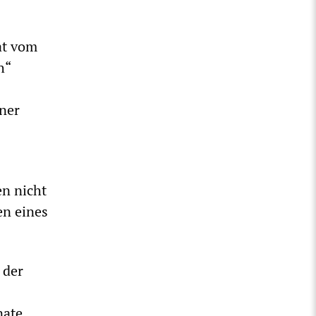
at vom
h“
iner
n nicht
en eines
 der
nate