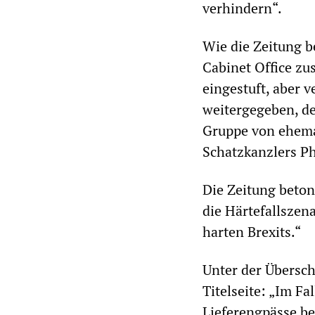
verhindern“.
Wie die Zeitung 
Cabinet Office zu
eingestuft, aber 
weitergegeben, der
Gruppe von ehema
Schatzkanzlers 
Die Zeitung beto
die Härtefallszen
harten Brexits.“
Unter der Übersch
Titelseite: „Im F
Lieferengpässe be