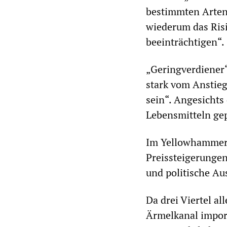
bestimmten Arten
wiederum das Risi
beeinträchtigen“.
„Geringverdiener
stark vom Anstieg
sein“. Angesichts
Lebensmitteln gep
Im Yellowhammer-D
Preissteigerunge
und politische A
Da drei Viertel a
Ärmelkanal impor