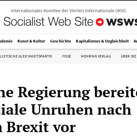
Internationales Komitee der Vierten Internationale
(
IKVI
)
ndemie
Kunst & Kultur
Geschichte
Kapitalismus & Ungleichheit
A
LISTISCHE GLEICHHEITSPARTEI
IYSSE
MEHRING VERLAG
ÜBER DIE
he Regierung bereit
ziale Unruhen nach
 Brexit vor