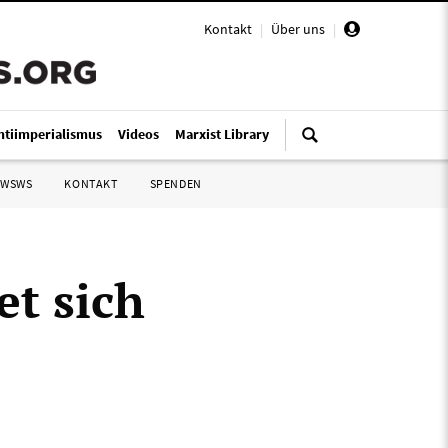
Kontakt
|
Über uns
|
ntiimperialismus
Videos
Marxist Library
 WSWS
KONTAKT
SPENDEN
et sich