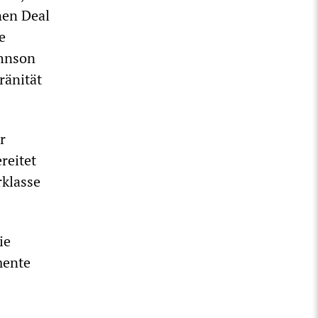
nen Deal
e
ohnson
ränität
r
reitet
rklasse
ie
mente