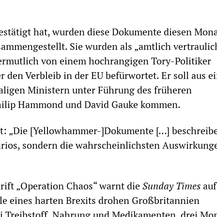
bestätigt hat, wurden diese Dokumente diesen Mon
sammengestellt. Sie wurden als „amtlich vertraulic
vermutlich von einem hochrangigen Tory-Politiker
 den Verbleib in der EU befürwortet. Er soll aus e
ligen Ministern unter Führung des früheren
Philip Hammond und David Gauke kommen.
nt: „Die [Yellowhammer-]Dokumente […] beschreibe
arios, sondern die wahrscheinlichsten Auswirkung
rift „Operation Chaos“ warnt die
Sunday Times
auf
alle eines harten Brexits drohen Großbritannien
i Treibstoff, Nahrung und Medikamenten, drei Mo