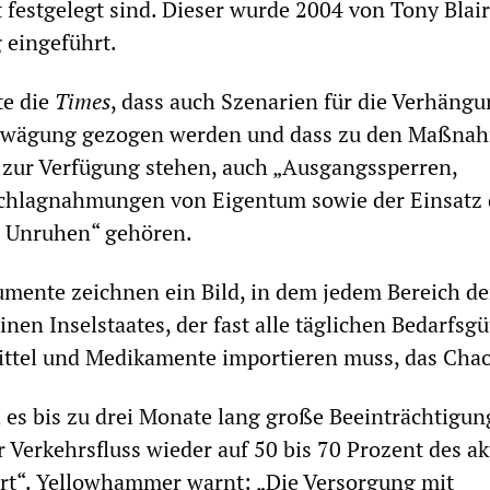
 festgelegt sind. Dieser wurde 2004 von Tony Blair
 eingeführt.
te die
Times
, dass auch Szenarien für die Verhängu
Erwägung gezogen werden und dass zu den Maßna
 zur Verfügung stehen, auch „Ausgangssperren,
schlagnahmungen von Eigentum sowie der Einsatz 
n Unruhen“ gehören.
mente zeichnen ein Bild, in dem jedem Bereich de
inen Inselstaates, der fast alle täglichen Bedarfsgü
tel und Medikamente importieren muss, das Chao
 es bis zu drei Monate lang große Beeinträchtigu
r Verkehrsfluss wieder auf 50 bis 70 Prozent des ak
ert“. Yellowhammer warnt: „Die Versorgung mit