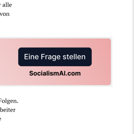
 alle
 von
Folgen.
beiter
e