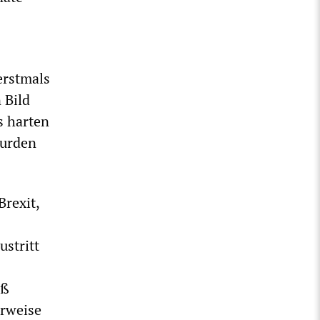
erstmals
 Bild
s harten
wurden
Brexit,
ustritt
äß
erweise