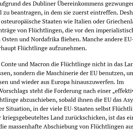
 aufgrund des Dubliner Übereinkommens gezwungen
 zu beantragen, in dem sie zuerst eintreffen. Desh
 osteuropäische Staaten wie Italien oder Griechen
nträge von Flüchtlingen, die vor den imperialistis
 Osten und Nordafrika fliehen. Manche andere EU
erhaupt Flüchtlinge aufzunehmen.
 Conte und Macron die Flüchtlinge nicht in das La
ssen, sondern die Maschinerie der EU benutzen, um
ssen und wieder aus Europa hinauszuwerfen. Im
 Vorschlags steht die Forderung nach einer „effekt
tlinge abzuschieben, sobald ihnen die EU das Asy
er Situation, in der viele EU-Staaten selbst Flüchtl
r kriegsgebeuteltes Land zurückschicken, ist das ei
 die massenhafte Abschiebung von Flüchtlingen au