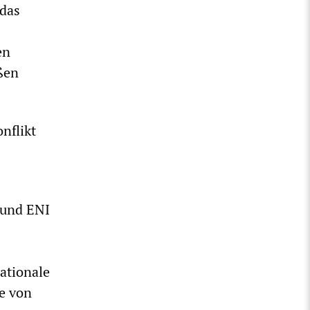
 das
en
eßen
nflikt
 und ENI
Nationale
ie von