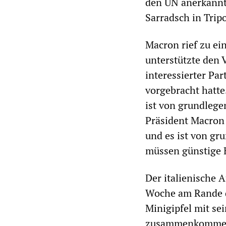
den UN anerkannte
Sarradsch in Tripo
Macron rief zu e
unterstützte den 
interessierter Pa
vorgebracht hatte.
ist von grundleg
Präsident Macron 
und es ist von g
müssen günstige B
Der italienische 
Woche am Rande d
Minigipfel mit se
zusammenkomme