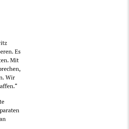
itz
ieren. Es
en. Mit
prechen,
n. Wir
affen.“
te
paraten
ian