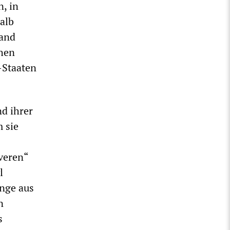
, in
alb
land
chen
-Staaten
nd ihrer
 sie
iveren“
l
inge aus
n
s