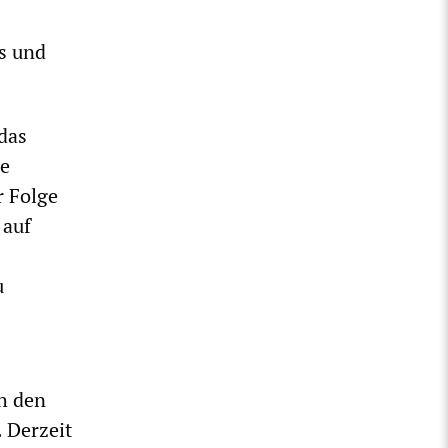
is und
das
ne
r Folge
 auf
u
h den
. Derzeit