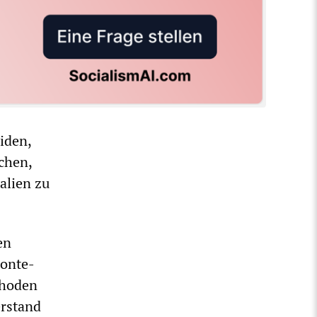
iden,
chen,
alien zu
en
Conte-
thoden
erstand