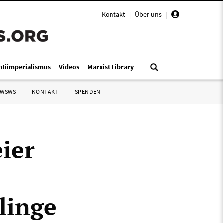
Kontakt
|
Über uns
|
ntiimperialismus
Videos
Marxist Library
 WSWS
KONTAKT
SPENDEN
ier
linge