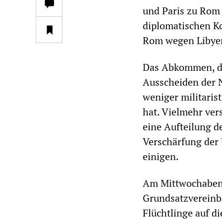
und Paris zu Rom 
diplomatischen Ko
Rom wegen Libye
Das Abkommen, da
Ausscheiden der N
weniger militarist
hat. Vielmehr ver
eine Aufteilung d
Verschärfung der
einigen.
Am Mittwochabend
Grundsatzvereinb
Flüchtlinge auf d