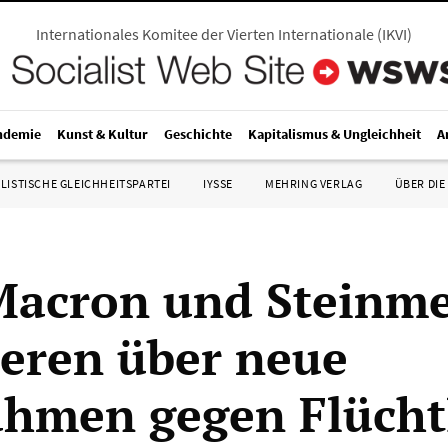
Internationales Komitee der Vierten Internationale
(
IKVI
)
ndemie
Kunst & Kultur
Geschichte
Kapitalismus & Ungleichheit
A
LISTISCHE GLEICHHEITSPARTEI
IYSSE
MEHRING VERLAG
ÜBER DIE
acron und Steinme
ieren über neue
hmen gegen Flücht