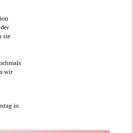
ion
 der
 sie
nochmals
s wir
ntag in