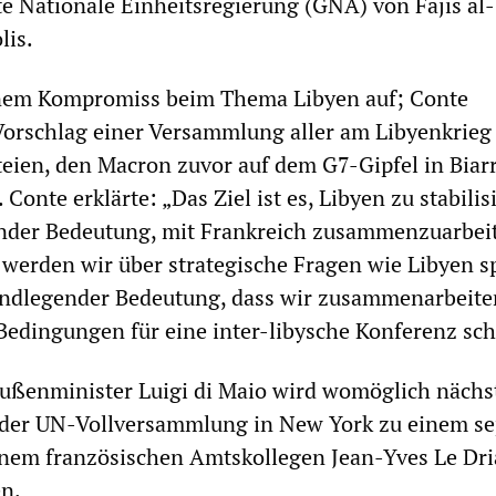
 Nationale Einheitsregierung (GNA) von Fajis al-
lis.
inem Kompromiss beim Thema Libyen auf; Conte
Vorschlag einer Versammlung aller am Libyenkrieg
rteien, den Macron zuvor auf dem G7-Gipfel in Biarr
 Conte erklärte: „Das Ziel ist es, Libyen zu stabilis
ender Bedeutung, mit Frankreich zusammenzuarbeit
werden wir über strategische Fragen wie Libyen s
rundlegender Bedeutung, dass wir zusammenarbeite
edingungen für eine inter-libysche Konferenz sch
Außenminister Luigi di Maio wird womöglich nächs
er UN-Vollversammlung in New York zu einem se
inem französischen Amtskollegen Jean-Yves Le Dr
n.