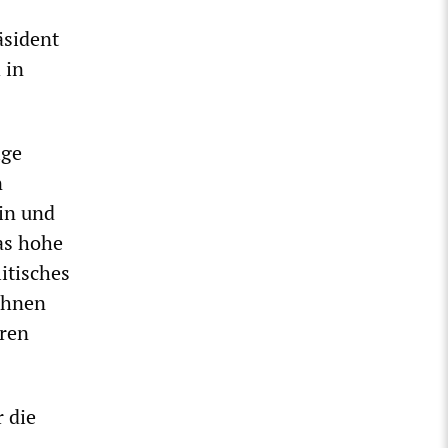
äsident
 in
ige
n
in und
gas hohe
itisches
lehnen
hren
r die