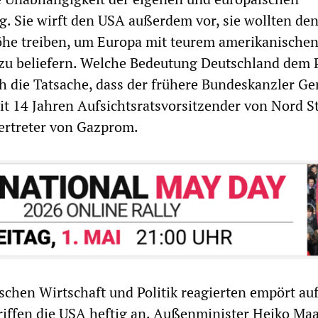
. Sie wirft den USA außerdem vor, sie wollten de
öhe treiben, um Europa mit teurem amerikanische
zu beliefern. Welche Bedeutung Deutschland dem 
ch die Tatsache, dass der frühere Bundeskanzler Ge
it 14 Jahren Aufsichtsratsvorsitzender von Nord 
s Vertreter von Gazprom.
tschen Wirtschaft und Politik reagierten empört auf
iffen die USA heftig an. Außenminister Heiko Ma