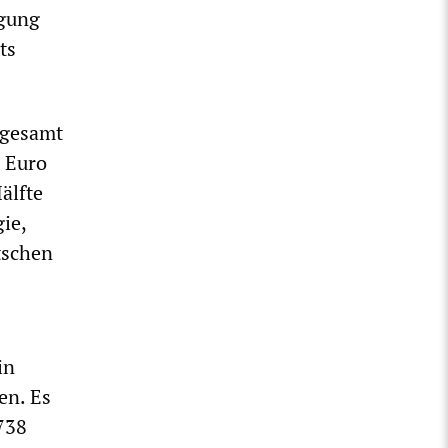
egung
ts
sgesamt
n Euro
älfte
ie,
tschen
in
en. Es
738