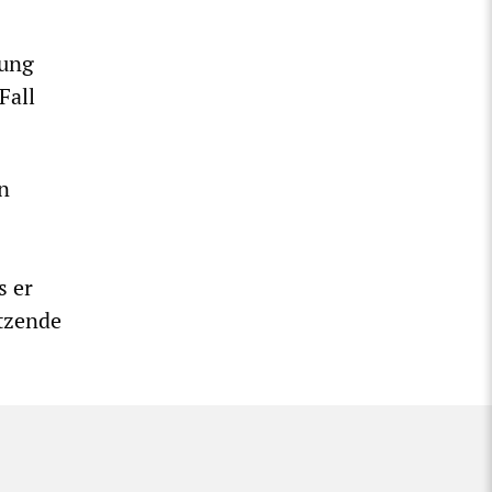
rung
Fall
n
s er
itzende