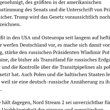
 genehmigt, des größten in der amerikanischen
ustimmung des Senats und die Unterschrift von Pr
sicher. Trump wird das Gesetz voraussichtlich noch
rzeichnen.
ßt in den USA und Osteuropa seit langem auf heft
ker werfen Deutschland vor, es mache sich damit vo
, stärke den russischen Präsidenten Wladimir Put
ine, die bisher als Transitland für russisches Erd
und die Kontrolle über die Transitpipelines als pol
setzt hat. Auch Polen und die baltischen Staaten 
 weil sie eine deutsch-russische Annäherung zu i
.
e hält dagegen, Nord Stream 2 sei unverzichtbar fü
e Unabhängigkeit der eigenen und europäischen