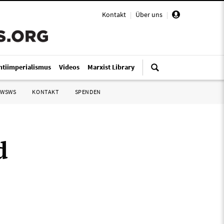
Kontakt
|
Über uns
|
ntiimperialismus
Videos
Marxist Library
 WSWS
KONTAKT
SPENDEN
d