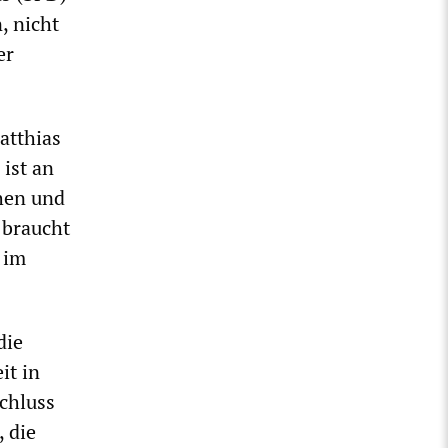
, nicht
er
atthias
ist an
ehen und
 braucht
 im
die
it in
chluss
, die