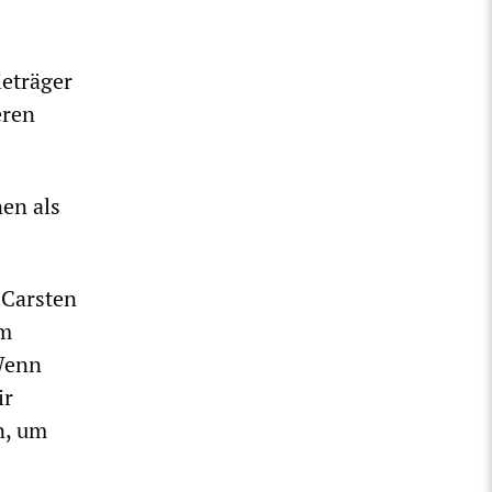
ieträger
eren
en als
 Carsten
im
Wenn
ir
n, um