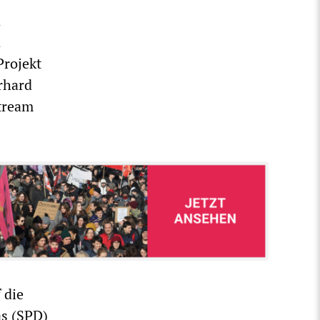
n
n
Projekt
rhard
Stream
 die
as (SPD)