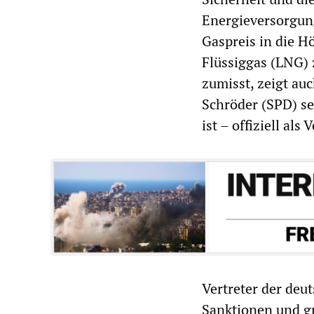
Energieversorgung
Gaspreis in die H
Flüssiggas (LNG) 
zumisst, zeigt au
Schröder (SPD) se
ist – offiziell al
Vertreter der deu
Sanktionen und gr