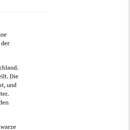
ine
 der
chland.
ilt. Die
st, und
ter.
rden
hwarze