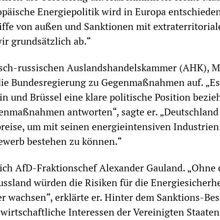
ropäische Energiepolitik wird in Europa entschieden
iffe von außen und Sanktionen mit extraterritorial
r grundsätzlich ab.“
tsch-russischen Auslandshandelskammer (AHK), M
 die Bundesregierung zu Gegenmaßnahmen auf. „Es 
lin und Brüssel eine klare politische Position bezi
genmaßnahmen antworten“, sagte er. „Deutschland
reise, um mit seinen energieintensiven Industrien
ewerb bestehen zu können.“
sich AfD-Fraktionschef Alexander Gauland. „Ohne 
ssland würden die Risiken für die Energiesicherhe
r wachsen“, erklärte er. Hinter dem Sanktions-Bes
wirtschaftliche Interessen der Vereinigten Staaten