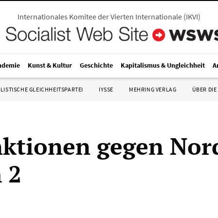
Internationales Komitee der Vierten Internationale
(
IKVI
)
ndemie
Kunst & Kultur
Geschichte
Kapitalismus & Ungleichheit
A
LISTISCHE GLEICHHEITSPARTEI
IYSSE
MEHRING VERLAG
ÜBER DIE
ktionen gegen Nor
 2