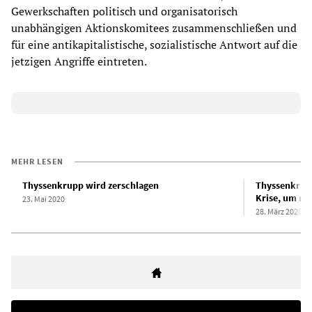
Gewerkschaften politisch und organisatorisch
unabhängigen Aktionskomitees zusammenschließen und
für eine antikapitalistische, sozialistische Antwort auf die
jetzigen Angriffe eintreten.
MEHR LESEN
Thyssenkrupp wird zerschlagen
Thyssenkrupp
Krise, um me
23. Mai 2020
28. März 2020