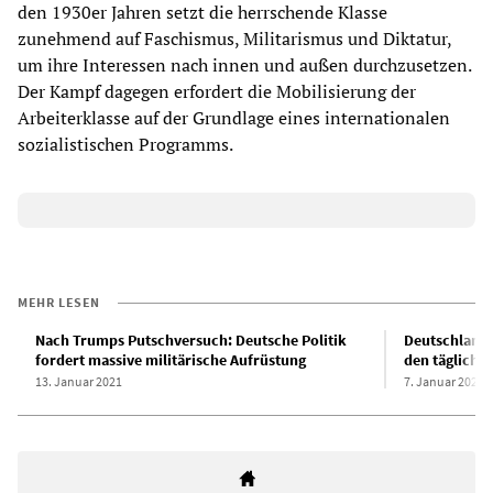
den 1930er Jahren setzt die herrschende Klasse
zunehmend auf Faschismus, Militarismus und Diktatur,
um ihre Interessen nach innen und außen durchzusetzen.
Der Kampf dagegen erfordert die Mobilisierung der
Arbeiterklasse auf der Grundlage eines internationalen
sozialistischen Programms.
MEHR LESEN
Nach Trumps Putschversuch: Deutsche Politik
Deutschland i
fordert massive militärische Aufrüstung
den tägliche
13. Januar 2021
7. Januar 2021