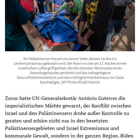
Ein Palästinenser trauert um seinen Vater, dessen Leiche ins
Leichenschauhaus gebracht wird. Der Mann wurde am 17. Mai bei einem
israelischen Luftangriff getötet, der die obersten Stockwerke eines
Gewerbegebäudes zerstörte und das nahegelegene
Gesundheitsministerium und das wichtigste Krankenhaus von Gaza
beschädigte. (AP Photo/Khalil Hamra)
Zuvor hatte UN-Generalsekretär António Guterres die
imperialistischen Mächte gewarnt, der Konflikt zwischen
Israel und den Palästinensern drohe außer Kontrolle zu
geraten und schüre nicht nur in den besetzten
Palästinensergebieten und Israel Extremismus und
kommunale Gewalt, sondern in der ganzen Region. Biden