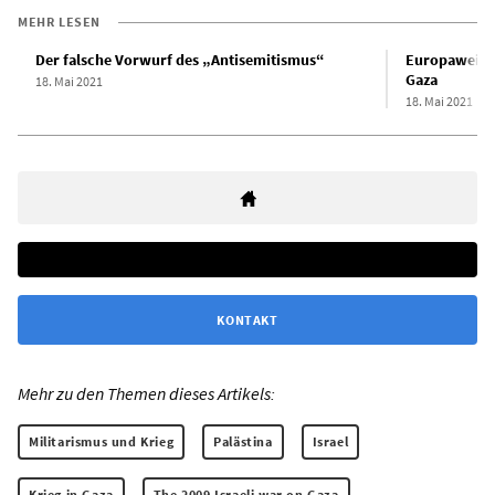
MEHR LESEN
Der falsche Vorwurf des „Antisemitismus“
Europaweite 
Gaza
18. Mai 2021
18. Mai 2021
KONTAKT
Mehr zu den Themen dieses Artikels:
Militarismus und Krieg
Palästina
Israel
Krieg in Gaza
The 2009 Israeli war on Gaza