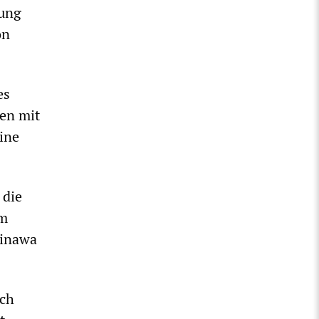
rung
on
es
en mit
ine
 die
em
kinawa
ach