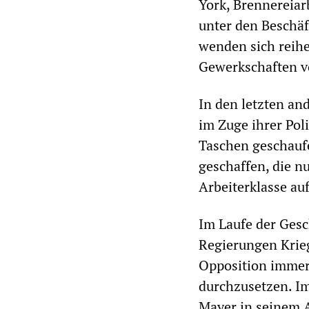
York, Brennereiar
unter den Beschäf
wenden sich reihe
Gewerkschaften v
In den letzten an
im Zuge ihrer Pol
Taschen geschaufe
geschaffen, die n
Arbeiterklasse au
Im Laufe der Gesc
Regierungen Krie
Opposition immer 
durchzusetzen. Im
Mayer in seinem A