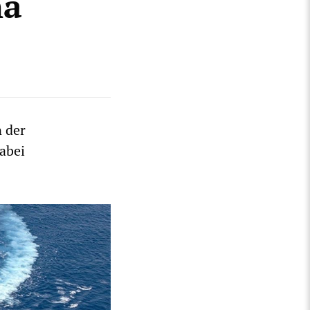
na
n der
abei