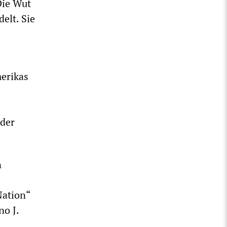
Die Wut
elt. Sie
merikas
 der
n
Nation“
no J.