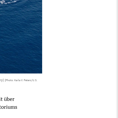
vy)
[Photo: Kaila V. Peters/U.S.
it über
itoriums