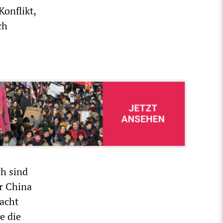
onflikt,
ch
ch sind
r China
macht
e die