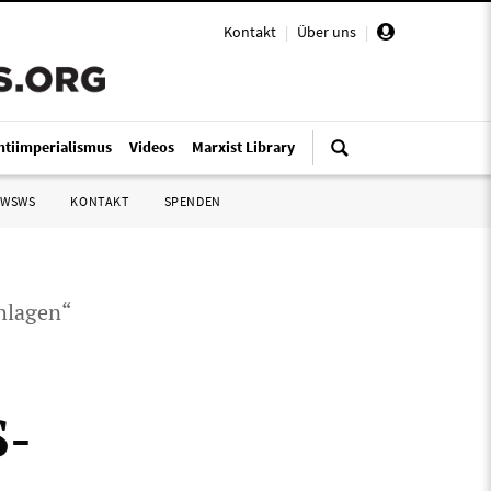
Kontakt
|
Über uns
|
ntiimperialismus
Videos
Marxist Library
 WSWS
KONTAKT
SPENDEN
hlagen“
S-