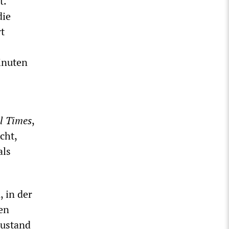
t.
die
t
inuten
l Times
,
cht,
als
, in der
en
Zustand