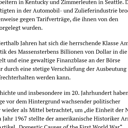
beitern in Kentucky und Zimmerleuten in Seattle. 
tigten in der Automobil- und Zulieferindustrie brod
nweise gegen Tarifverträge, die ihnen von den
orgelegt wurden.
derthalb Jahren hat sich die herrschende Klasse A
itik des Massensterbens Billionen von Dollar in die
lt und eine gewaltige Finanzblase an der Börse
ur durch eine stetige Verschärfung der Ausbeutung
frechterhalten werden kann.
hichte und insbesondere im 20. Jahrhundert habe
ge vor dem Hintergrund wachsender politischer
wieder als Mittel betrachtet, um „die Einheit der 
 Jahr 1967 stellte der amerikanische Historiker Ar
rtikel „Domestic Causes of the First World War“