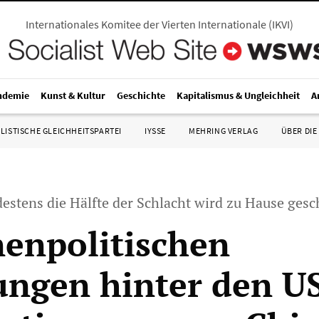
Internationales Komitee der Vierten Internationale
(
IKVI
)
ndemie
Kunst & Kultur
Geschichte
Kapitalismus & Ungleichheit
A
LISTISCHE GLEICHHEITSPARTEI
IYSSE
MEHRING VERLAG
ÜBER DIE
estens die Hälfte der Schlacht wird zu Hause gesc
nenpolitischen
ngen hinter den U