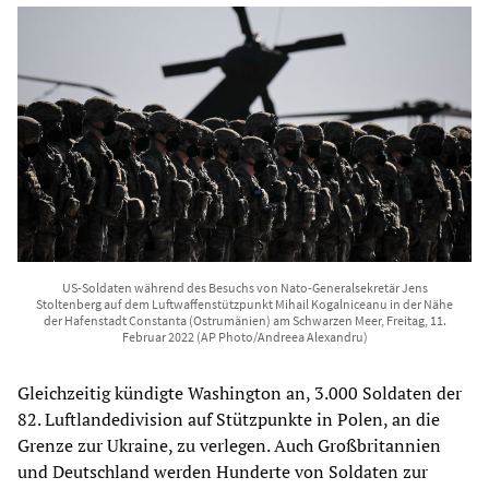
US-Soldaten während des Besuchs von Nato-Generalsekretär Jens
Stoltenberg auf dem Luftwaffenstützpunkt Mihail Kogalniceanu in der Nähe
der Hafenstadt Constanta (Ostrumänien) am Schwarzen Meer, Freitag, 11.
Februar 2022 (AP Photo/Andreea Alexandru)
Gleichzeitig kündigte Washington an, 3.000 Soldaten der
82. Luftlandedivision auf Stützpunkte in Polen, an die
Grenze zur Ukraine, zu verlegen. Auch Großbritannien
und Deutschland werden Hunderte von Soldaten zur