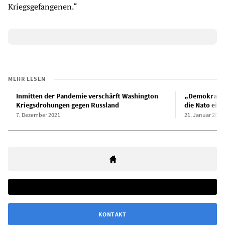
Kriegsgefangenen.“
MEHR LESEN
Inmitten der Pandemie verschärft Washington
„Demokratie“
Kriegsdrohungen gegen Russland
die Nato eine
7. Dezember 2021
21. Januar 2022
KONTAKT