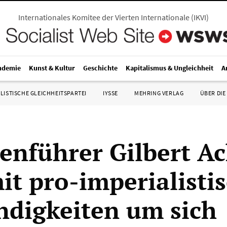
Internationales Komitee der Vierten Internationale
(
IKVI
)
ndemie
Kunst & Kultur
Geschichte
Kapitalismus & Ungleichheit
A
LISTISCHE GLEICHHEITSPARTEI
IYSSE
MEHRING VERLAG
ÜBER DIE
tenführer Gilbert A
mit pro-imperialisti
indigkeiten um sich