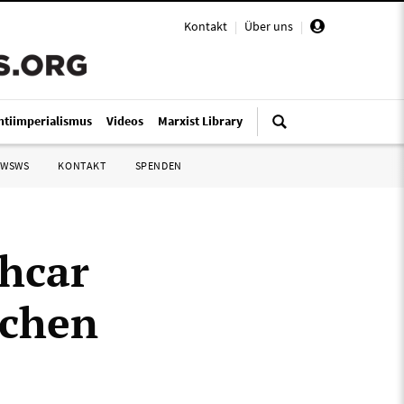
Kontakt
|
Über uns
|
ntiimperialismus
Videos
Marxist Library
 WSWS
KONTAKT
SPENDEN
chcar
schen