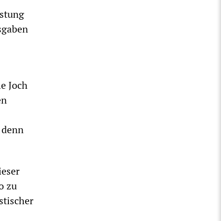
üstung
usgaben
he Joch
en
n denn
ieser
o zu
stischer