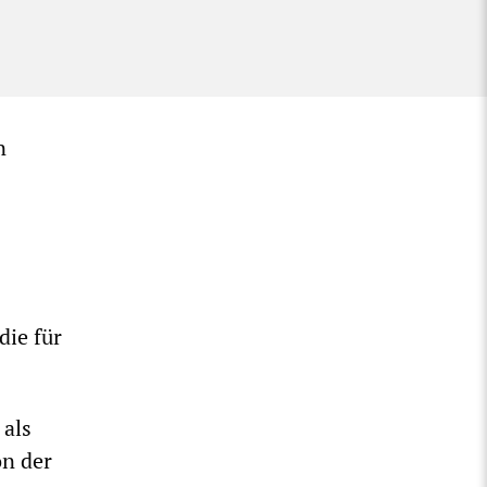
n
ie für
 als
on der