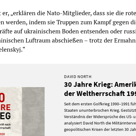
t er, „erklären die Nato-Mitglieder, dass sie die rot
ten werden, indem sie Truppen zum Kampf gegen di
kräfte auf ukrainischem Boden entsenden oder russ
ainischen Luftraum abschießen – trotz der Ermah
lenskyj.“
DAVID NORTH
30 Jahre Krieg: Ameri
der Weltherrschaft 1
Seit dem ersten Golfkrieg 1990–1991 füh
Staaten ununterbrochen Krieg. Gestützt 
Verständnis der Widersprüche des US- 
analysiert David North die Militärinter
geopolitischen Krisen der letzten 30 Jah