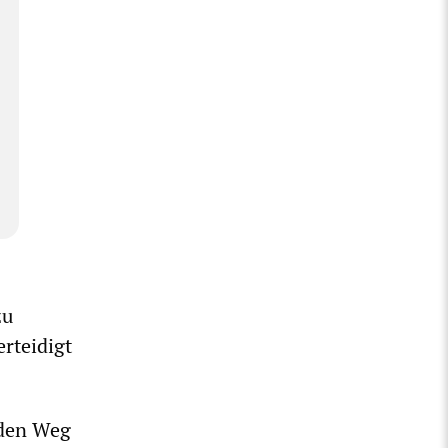
zu
rteidigt
 den Weg