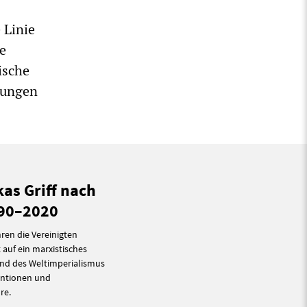
e Linie
e
ische
nungen
kas Griff nach
990–2020
ren die Vereinigten
auf ein marxistisches
und des Weltimperialismus
ventionen und
re.