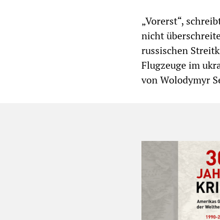
„Vorerst“, schreib
nicht überschrei
russischen Streit
Flugzeuge im ukr
von Wolodymyr Se