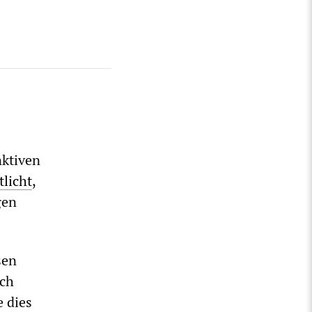
nktiven
tlicht
,
gen
sen
och
e dies