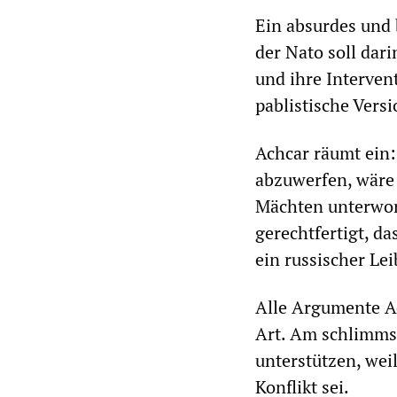
Ein absurdes und
der Nato soll dar
und ihre Intervent
pablistische Vers
Achcar räumt ein:
abzuwerfen, wäre 
Mächten unterwor
gerechtfertigt, da
ein russischer Lei
Alle Argumente Ac
Art. Am schlimmst
unterstützen, wei
Konflikt sei.