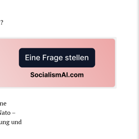
n?
ine
Nato –
tung und