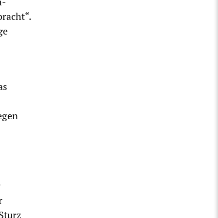
h-
racht“.
ge
as
gegen
r
r
Sturz