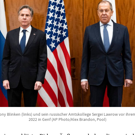
y Blinken (links) und sein russischer Amtskollege Sergei Lawrow vor ihre
2022 in Genf (AP Photo/Alex Brandon, Pool)