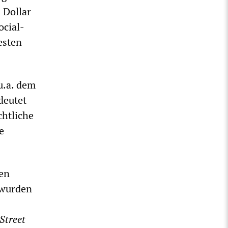
 Dollar
ocial-
esten
u.a. dem
deutet
chtliche
e
en
 wurden
Street