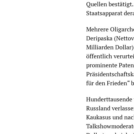
Quellen bestätigt.
Staatsapparat der
Mehrere Oligarche
Deripaska (Nettov
Milliarden Dollar
öffentlich verurt
prominente Paten
Präsidentschaftska
für den Frieden“ 
Hunderttausende 
Russland verlasse
Kaukasus und nach
Talkshowmoderato