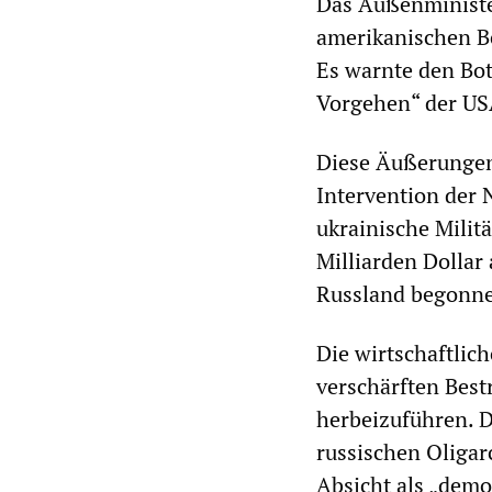
Das Außenminister
amerikanischen B
Es warnte den Bot
Vorgehen“ der US
Diese Äußerungen 
Intervention der 
ukrainische Mili
Milliarden Dollar
Russland begonn
Die wirtschaftlic
verschärften Bes
herbeizuführen. D
russischen Oligar
Absicht als „demo