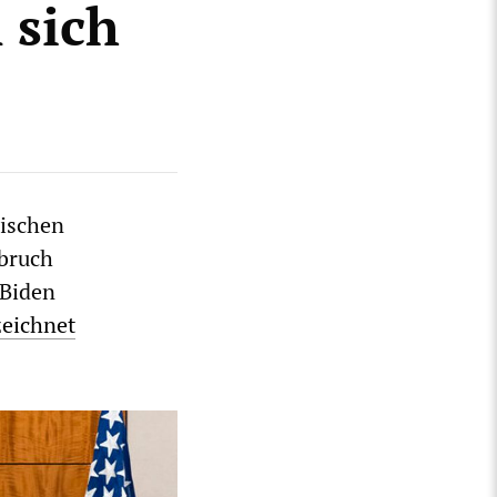
 sich
nischen
bbruch
 Biden
eichnet