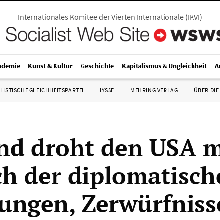
Internationales Komitee der Vierten Internationale
(
IKVI
)
ndemie
Kunst & Kultur
Geschichte
Kapitalismus & Ungleichheit
A
LISTISCHE GLEICHHEITSPARTEI
IYSSE
MEHRING VERLAG
ÜBER DIE
nd droht den USA m
h der diplomatisch
ungen, Zerwürfniss