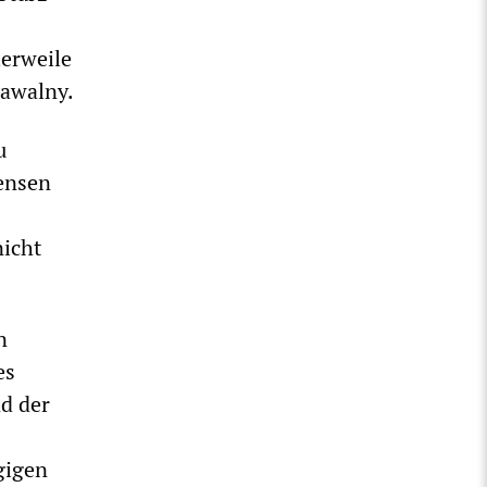
lerweile
Nawalny.
u
ensen
nicht
n
es
d der
gigen