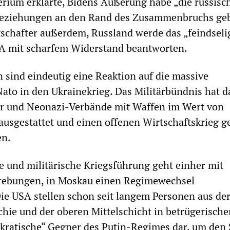
ium erklärte, Bidens Äußerung habe „die russisc
eziehungen an den Rand des Zusammenbruchs geb
schafter außerdem, Russland werde das „feindseli
A mit scharfem Widerstand beantworten.
sind eindeutig eine Reaktion auf die massive
Nato in den Ukrainekrieg. Das Militärbündnis hat d
tär und Neonazi-Verbände mit Waffen im Wert von
 ausgestattet und einen offenen Wirtschaftskrieg 
en.
he und militärische Kriegsführung geht einher mit
trebungen, in Moskau einen Regimewechsel
ie USA stellen schon seit langem Personen aus de
chie und der oberen Mittelschicht in betrügerische
kratische“ Gegner des Putin-Regimes dar, um den 