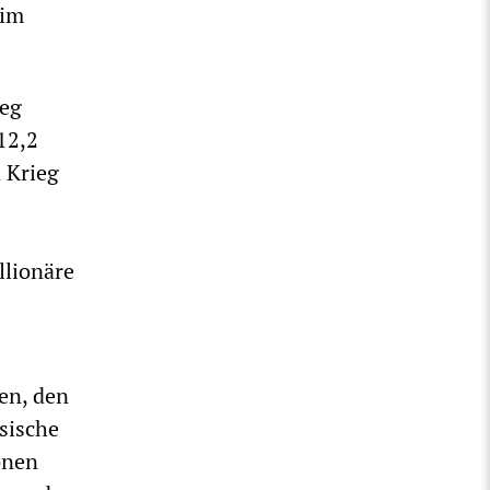
 im
leg
12,2
n Krieg
llionäre
ten, den
sische
onen