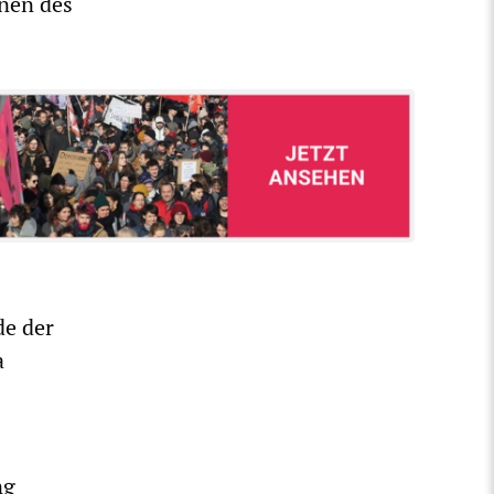
onen des
de der
a
ng