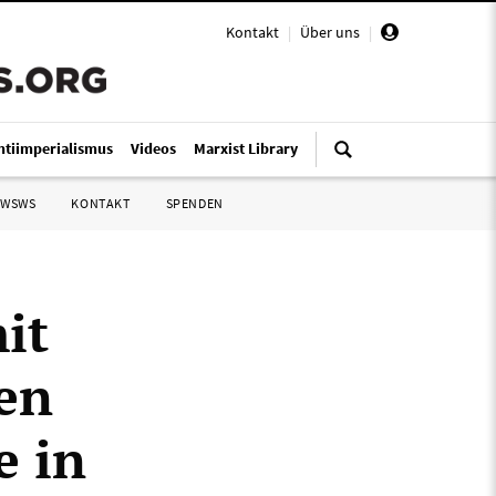
Kontakt
|
Über uns
|
ntiimperialismus
Videos
Marxist Library
 WSWS
KONTAKT
SPENDEN
it
en
e in