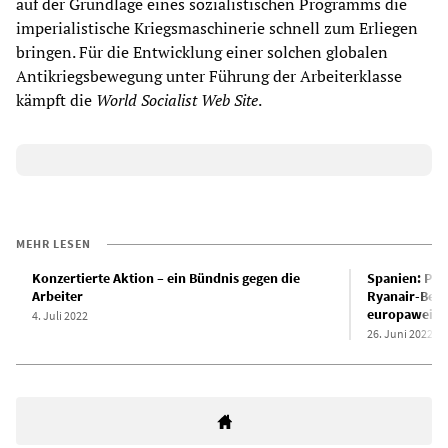
auf der Grundlage eines sozialistischen Programms die
imperialistische Kriegsmaschinerie schnell zum Erliegen
bringen. Für die Entwicklung einer solchen globalen
Antikriegsbewegung unter Führung der Arbeiterklasse
kämpft die
World Socialist Web Site
.
MEHR LESEN
Konzertierte Aktion – ein Bündnis gegen die
Spanien: PS
Arbeiter
Ryanair-Besc
europaweiten
4. Juli 2022
26. Juni 2022