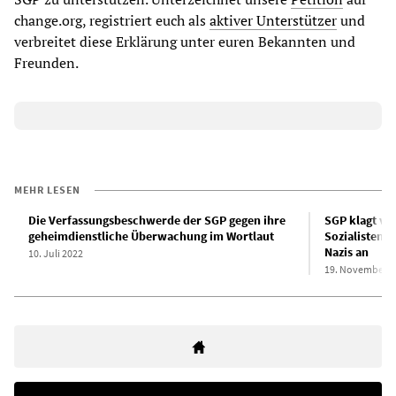
change.org, registriert euch als
aktiver Unterstützer
und
verbreitet diese Erklärung unter euren Bekannten und
Freunden.
MEHR LESEN
Die Verfassungsbeschwerde der SGP gegen ihre
SGP klagt vo
geheimdienstliche Überwachung im Wortlaut
Sozialisteng
Nazis an
10. Juli 2022
19. November 2