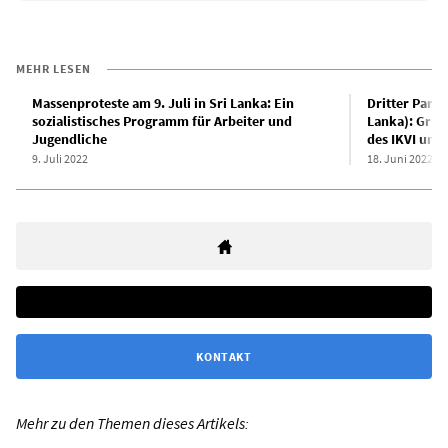
MEHR LESEN
Massenproteste am 9. Juli in Sri Lanka: Ein
Dritter Parte
sozialistisches Programm für Arbeiter und
Lanka): Gru
Jugendliche
des IKVI und
9. Juli 2022
18. Juni 2022
KONTAKT
Mehr zu den Themen dieses Artikels: