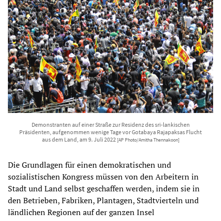
Demonstranten auf einer Straße zur Residenz des sri-lankischen
Präsidenten, aufgenommen wenige Tage vor Gotabaya Rajapaksas Flucht
aus dem Land, am 9. Juli 2022
[AP Photo/Amitha Thennakoon]
Die Grundlagen für einen demokratischen und
sozialistischen Kongress müssen von den Arbeitern in
Stadt und Land selbst geschaffen werden, indem sie in
den Betrieben, Fabriken, Plantagen, Stadtvierteln und
ländlichen Regionen auf der ganzen Insel