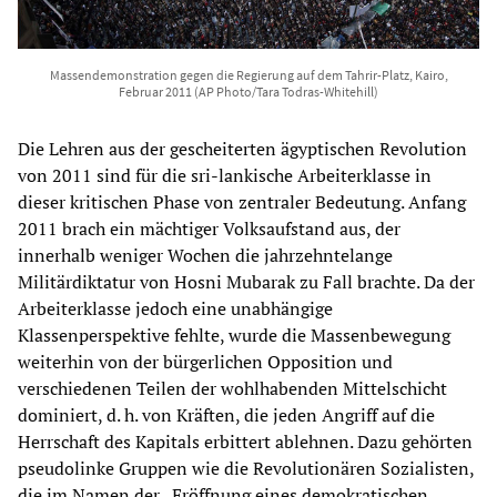
Massendemonstration gegen die Regierung auf dem Tahrir-Platz, Kairo,
Februar 2011 (AP Photo/Tara Todras-Whitehill)
Die Lehren aus der gescheiterten ägyptischen Revolution
von 2011 sind für die sri-lankische Arbeiterklasse in
dieser kritischen Phase von zentraler Bedeutung. Anfang
2011 brach ein mächtiger Volksaufstand aus, der
innerhalb weniger Wochen die jahrzehntelange
Militärdiktatur von Hosni Mubarak zu Fall brachte. Da der
Arbeiterklasse jedoch eine unabhängige
Klassenperspektive fehlte, wurde die Massenbewegung
weiterhin von der bürgerlichen Opposition und
verschiedenen Teilen der wohlhabenden Mittelschicht
dominiert, d. h. von Kräften, die jeden Angriff auf die
Herrschaft des Kapitals erbittert ablehnen. Dazu gehörten
pseudolinke Gruppen wie die Revolutionären Sozialisten,
die im Namen der „Eröffnung eines demokratischen