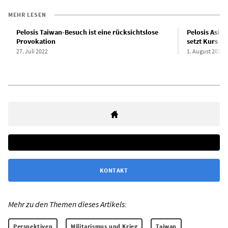
MEHR LESEN
Pelosis Taiwan-Besuch ist eine rücksichtslose
Pelosis Asie
Provokation
setzt Kurs au
27. Juli 2022
1. August 2022
KONTAKT
Mehr zu den Themen dieses Artikels:
Perspektiven
Militarismus und Krieg
Taiwan