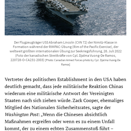
Der Flugzeugträger USS Abraham Lincoln (CVN 72) der Nimitz-Klasse in
Formation während der RIMPAC-Übung (Rim of the Pacific Exercise), der
weltweit größten internationalen Übung zur Seekriegsführung, 28. Juli 2022
(Foto der kanadischen Streitkräfte von Cpl. Djalma Vuong-De Ramos,
220728-O-CA231-2003)
[Photo: Canadian Armed Forces photo by Cpl. Djalma Vuong-De
Ramos]
Vertreter des politischen Establishment in den USA haben
deutlich gemacht, dass jede militärische Reaktion Chinas
wiederum eine militärische Antwort der Vereinigten
Staaten nach sich ziehen würde. Zack Cooper, ehemaliges
Mitglied des Nationalen Sicherheitsrates, sagte der
Washington Post
: „Wenn die Chinesen absichtlich
Maßnahmen ergreifen oder wenn es zu einem Unfall
kommt, der zu einem echten Zusammenstoß führt –