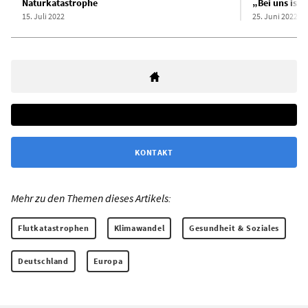
Naturkatastrophe
„Bei uns ist
15. Juli 2022
25. Juni 2022
KONTAKT
Mehr zu den Themen dieses Artikels:
Flutkatastrophen
Klimawandel
Gesundheit & Soziales
Deutschland
Europa