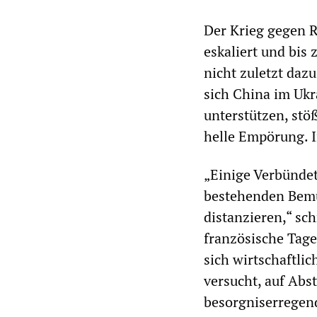
Der Krieg gegen R
eskaliert und bis 
nicht zuletzt daz
sich China im Ukra
unterstützen, stö
helle Empörung. I
„Einige Verbündet
bestehenden Bemü
distanzieren,“ sc
französische Tag
sich wirtschaftli
versucht, auf Ab
besorgniserregend 