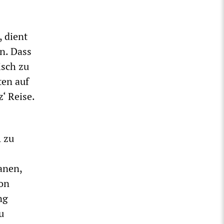
, dient
n. Dass
isch zu
ten auf
‘ Reise.
 zu
anen,
ion
ng
u