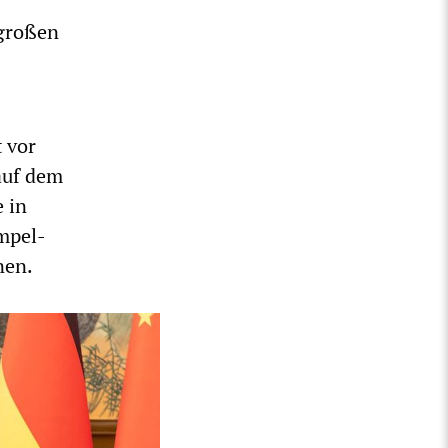
 großen
t vor
auf dem
e in
Ampel-
nen.