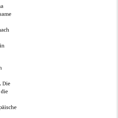
na
nsame
nach
in
n
. Die
die
päische