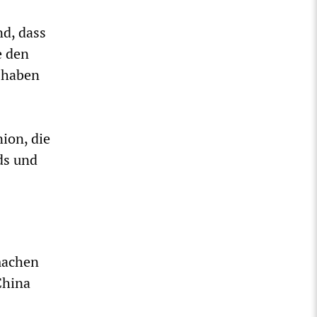
d, dass
e den
 haben
nion, die
ds und
machen
China