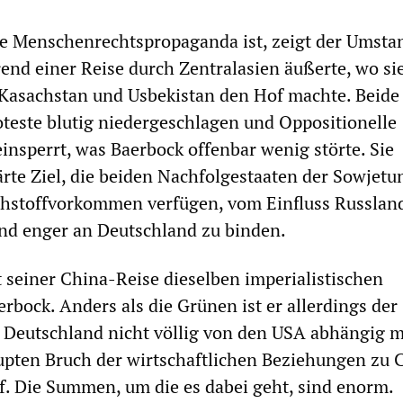
e Menschenrechtspropaganda ist, zeigt der Umstan
end einer Reise durch Zentralasien äußerte, wo si
Kasachstan und Usbekistan den Hof machte. Beide
oteste blutig niedergeschlagen und Oppositionelle
insperrt, was Baerbock offenbar wenig störte. Sie
ärte Ziel, die beiden Nachfolgestaaten der Sowjetu
ohstoffvorkommen verfügen, vom Einfluss Russlan
nd enger an Deutschland zu binden.
t seiner China-Reise dieselben imperialistischen
rbock. Anders als die Grünen ist er allerdings der
h Deutschland nicht völlig von den USA abhängig 
upten Bruch der wirtschaftlichen Beziehungen zu 
rf. Die Summen, um die es dabei geht, sind enorm.