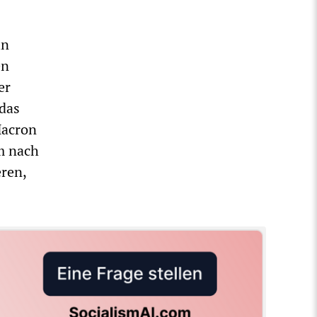
in
en
er
das
Macron
m nach
eren,