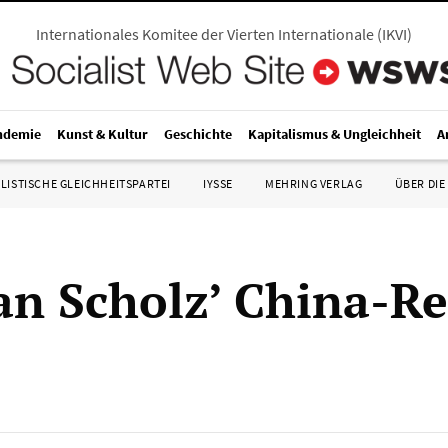
Internationales Komitee der Vierten Internationale
(
IKVI
)
ndemie
Kunst & Kultur
Geschichte
Kapitalismus & Ungleichheit
A
LISTISCHE GLEICHHEITSPARTEI
IYSSE
MEHRING VERLAG
ÜBER DIE
 an Scholz’ China-Re