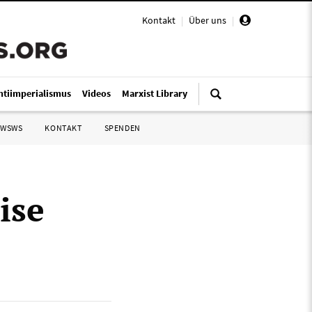
Kontakt
|
Über uns
|
ntiimperialismus
Videos
Marxist Library
 WSWS
KONTAKT
SPENDEN
ise