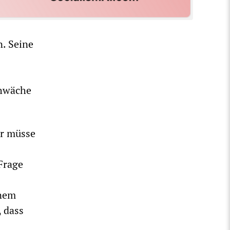
n. Seine
chwäche
er müsse
Frage
inem
 dass