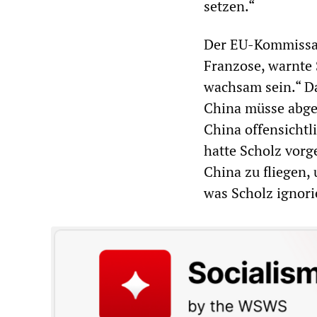
setzen.“
Der EU-Kommissar 
Franzose, warnte S
wachsam sein.“ D
China müsse abges
China offensicht
hatte Scholz vor
China zu fliegen,
was Scholz ignori