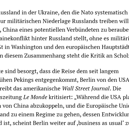
ussland in der Ukraine, den die Nato systematisch
zur militärischen Niederlage Russlands treiben will
u, China eines potentiellen Verbündeten zu beraube
inekonflikt hinter Russland stellt, ohne es militär
ßt in Washington und den europäischen Hauptstäd
n diesem Zusammenhang steht die Kritik an Scholz
e sind besorgt, dass die Reise dem seit langem
hen Pekings entgegenkommt, Berlin von den USA
hreibt das amerikanische
Wall Street Journal
. Die
eszeitung
Le Monde
kritisiert: „Während die USA pl
ch von China abzukoppeln, und die Europäische Un
stand zu einem Regime zu gehen, dessen Entwicklu
ist, scheint Berlin weiter auf ,business as usual‘ z