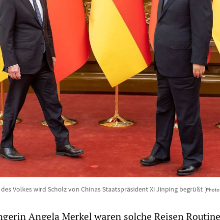
 des Volkes wird Scholz von Chinas Staatspräsident Xi Jinping begrüßt
[Photo
ngerin Angela Merkel waren solche Reisen Routine