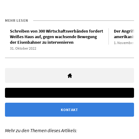
MEHR LESEN
Schreiben von 300 Wirtschaftsverbänden fordert
Der Angriff a
Weißes Haus auf, gegen wachsende Bewegung
amerikanisc
der Eisenbahner zu intervenieren
1. November 20
31. Oktober 2022
KONTAKT
Mehr zu den Themen dieses Artikels: