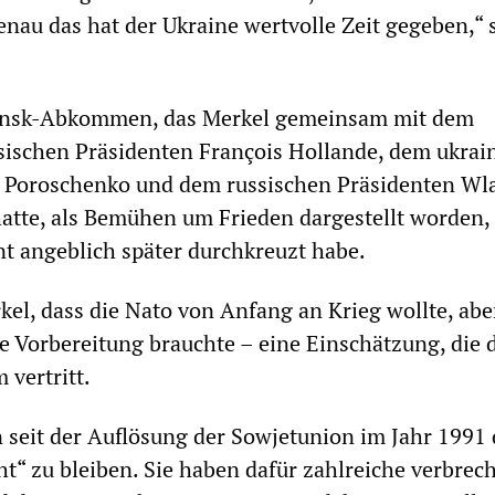
genau das hat der Ukraine wertvolle Zeit gegeben,“ 
insk-Abkommen, das Merkel gemeinsam mit dem
sischen Präsidenten François Hollande, dem ukrai
o Poroschenko und dem russischen Präsidenten Wl
hatte, als Bemühen um Frieden dargestellt worden,
nt angeblich später durchkreuzt habe.
kel, dass die Nato von Anfang an Krieg wollte, abe
he Vorbereitung brauchte – eine Einschätzung, die 
vertritt.
 seit der Auflösung der Sowjetunion im Jahr 1991 d
t“ zu bleiben. Sie haben dafür zahlreiche verbrec