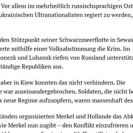
. Vor allem im mehrheitlich russischsprachigen Ost
ukrainischen Ultranationalisten regiert zu werden,
den Stützpunkt seiner Schwarzmeerflotte in Sewa
ierte mithilfe einer Volksabstimmung die Krim. Im
onezk und Luhansk riefen von Russland unterstüt
ständige Republiken aus.
ber in Kiew konnten das nicht verhindern. Die
 war auseinandergebrochen. Soldaten, die nicht b
as neue Regime aufzuopfern, waren massenhaft dese
tänden organisierten Merkel und Hollande das 
ie Merkel nun zugibt – den Konflikt einzufrieren 