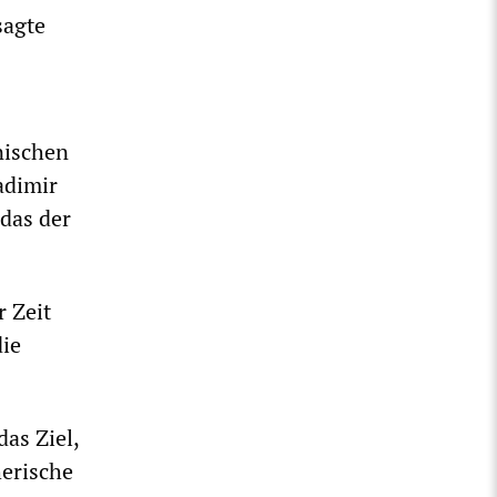
sagte
nischen
adimir
 das der
r Zeit
die
as Ziel,
herische