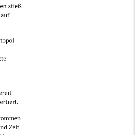
en stieß
 auf
stopol
zte
ereit
rtiert.
Abkommen
und Zeit