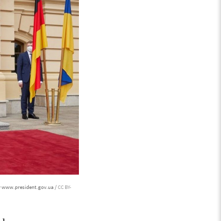
y www.president.gov.ua /
CC BY-