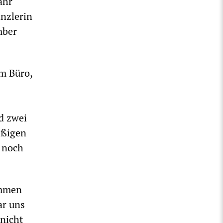
ahr
nzlerin
mber
em Büro,
nd zwei
mäßigen
r noch
ommen
ar uns
 nicht