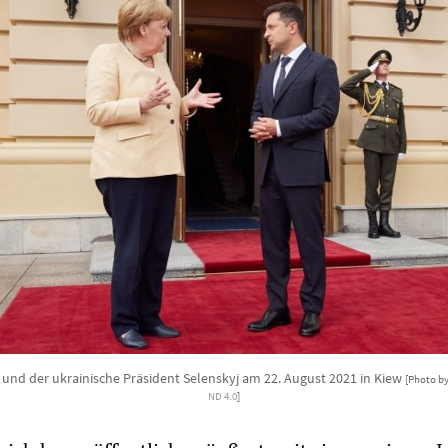
und der ukrainische Präsident Selenskyj am 22. August 2021 in Kiew
[Photo b
ND 4.0
]