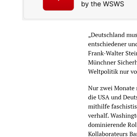
„Deutschland muss
entschiedener und
Frank-Walter Stei
Münchner Sicherhe
Weltpolitik nur v
Nur zwei Monate n
die USA und Deuts
mithilfe faschist
verhalf. Washingt
dominierende Roll
Kollaborateurs Ba