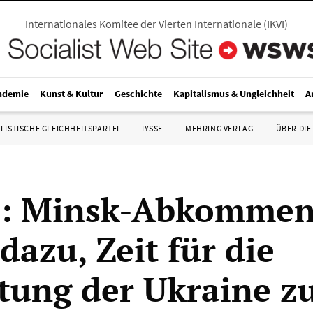
Internationales Komitee der Vierten Internationale
(
IKVI
)
ndemie
Kunst & Kultur
Geschichte
Kapitalismus & Ungleichheit
A
LISTISCHE GLEICHHEITSPARTEI
IYSSE
MEHRING VERLAG
ÜBER DIE
l: Minsk-Abkomme
dazu, Zeit für die
tung der Ukraine z