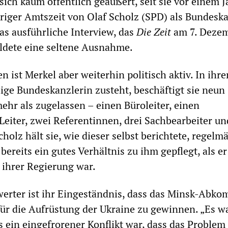
sich kaum öffentlich geäußert, seit sie vor einem J
iger Amtszeit von Olaf Scholz (SPD) als Bundeska
as ausführliche Interview, das
Die Zeit
am 7. Deze
bildete eine seltene Ausnahme.
n ist Merkel aber weiterhin politisch aktiv. In ihr
lige Bundeskanzlerin zusteht, beschäftigt sie neun
mehr als zugelassen – einen Büroleiter, einen
 Leiter, zwei Referentinnen, drei Sachbearbeiter u
cholz hält sie, wie dieser selbst berichtete, regel
 bereits ein gutes Verhältnis zu ihm gepflegt, als e
 ihrer Regierung war.
rter ist ihr Eingeständnis, dass das Minsk-Abk
 für die Aufrüstung der Ukraine zu gewinnen. „Es w
as ein eingefrorener Konflikt war, dass das Problem