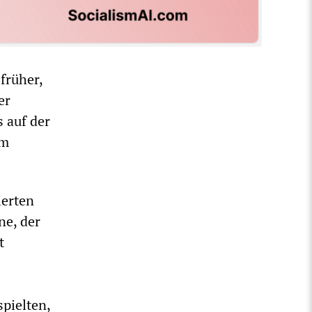
früher,
er
 auf der
um
ierten
ne, der
t
pielten,