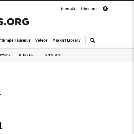
Kontakt
|
Über uns
|
ntiimperialismus
Videos
Marxist Library
 WSWS
KONTAKT
SPENDEN
n
u