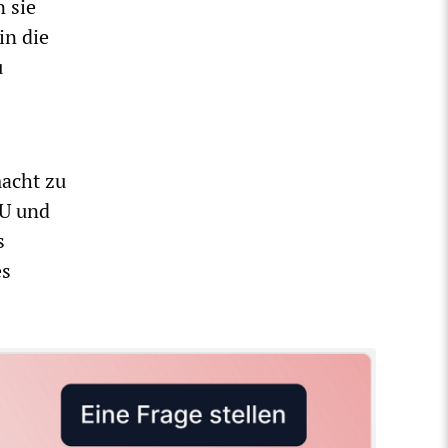
 sie
in die
u
acht zu
SU und
s
es