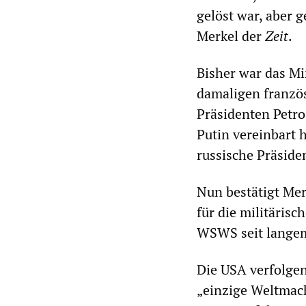
gelöst war, aber 
Merkel der
Zeit
.
Bisher war das M
damaligen franzö
Präsidenten Petr
Putin vereinbart 
russische Präside
Nun bestätigt Mer
für die militärisc
WSWS seit langem 
Die USA verfolgen
„einzige Weltmach