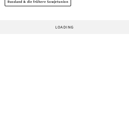
Russland & die frühere Sowjetunion
LOADING