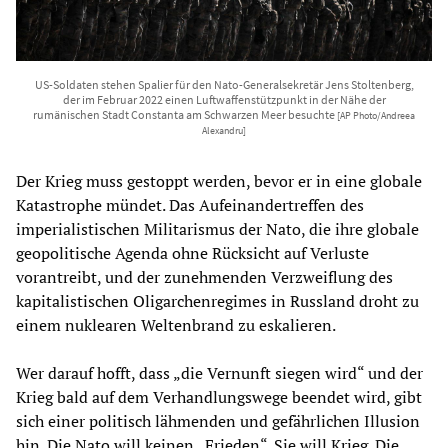
US-Soldaten stehen Spalier für den Nato-Generalsekretär Jens Stoltenberg,
der im Februar 2022 einen Luftwaffenstützpunkt in der Nähe der
rumänischen Stadt Constanta am Schwarzen Meer besuchte
[AP Photo/Andreea
Alexandru]
Der Krieg muss gestoppt werden, bevor er in eine globale
Katastrophe mündet. Das Aufeinandertreffen des
imperialistischen Militarismus der Nato, die ihre globale
geopolitische Agenda ohne Rücksicht auf Verluste
vorantreibt, und der zunehmenden Verzweiflung des
kapitalistischen Oligarchenregimes in Russland droht zu
einem nuklearen Weltenbrand zu eskalieren.
Wer darauf hofft, dass „die Vernunft siegen wird“ und der
Krieg bald auf dem Verhandlungswege beendet wird, gibt
sich einer politisch lähmenden und gefährlichen Illusion
hin. Die Nato will keinen „Frieden“. Sie will Krieg. Die