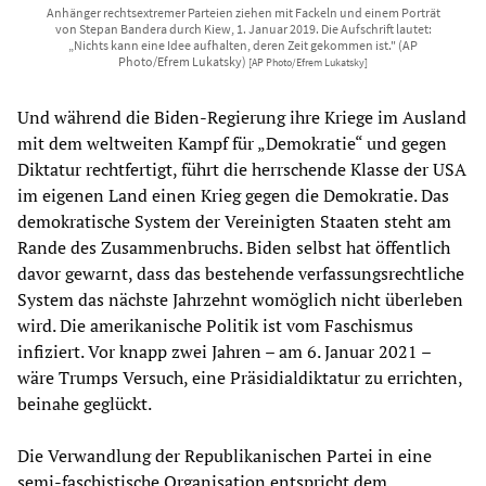
Anhänger rechtsextremer Parteien ziehen mit Fackeln und einem Porträt
von Stepan Bandera durch Kiew, 1. Januar 2019. Die Aufschrift lautet:
„Nichts kann eine Idee aufhalten, deren Zeit gekommen ist." (AP
Photo/Efrem Lukatsky)
[AP Photo/Efrem Lukatsky]
Und während die Biden-Regierung ihre Kriege im Ausland
mit dem weltweiten Kampf für „Demokratie“ und gegen
Diktatur rechtfertigt, führt die herrschende Klasse der USA
im eigenen Land einen Krieg gegen die Demokratie. Das
demokratische System der Vereinigten Staaten steht am
Rande des Zusammenbruchs. Biden selbst hat öffentlich
davor gewarnt, dass das bestehende verfassungsrechtliche
System das nächste Jahrzehnt womöglich nicht überleben
wird. Die amerikanische Politik ist vom Faschismus
infiziert. Vor knapp zwei Jahren – am 6. Januar 2021 –
wäre Trumps Versuch, eine Präsidialdiktatur zu errichten,
beinahe geglückt.
Die Verwandlung der Republikanischen Partei in eine
semi-faschistische Organisation entspricht dem