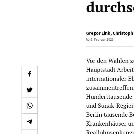
durchs
Gregor Link
,
Christoph
3. Februar 2023
Vor den Wahlen z
Hauptstadt Arbeit
internationaler E
zusammentreffen.
Hunderttausende g
und Sunak-Regier
Berlin tausende B
Krankenhäuser un
Reallohnsenkungen