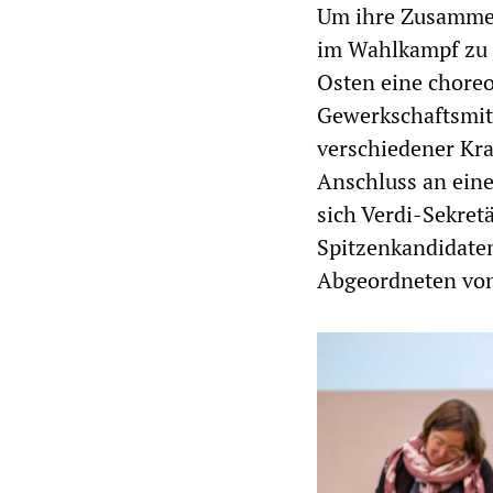
Um ihre Zusammena
im Wahlkampf zu u
Osten eine chore
Gewerkschaftsmitg
verschiedener Kr
Anschluss an eine
sich Verdi-Sekret
Spitzenkandidate
Abgeordneten vo