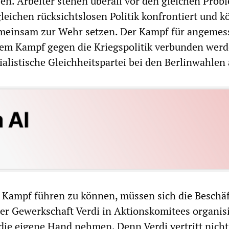
n. Arbeiter stehen überall vor den gleichen Prob
gleichen rücksichtslosen Politik konfrontiert und 
emeinsam zur Wehr setzen. Der Kampf für angemes
em Kampf gegen die Kriegspolitik verbunden werd
zialistische Gleichheitspartei bei den Berlinwahlen 
 Kampf führen zu können, müssen sich die Beschäf
er Gewerkschaft Verdi in Aktionskomitees organis
 die eigene Hand nehmen. Denn Verdi vertritt nicht