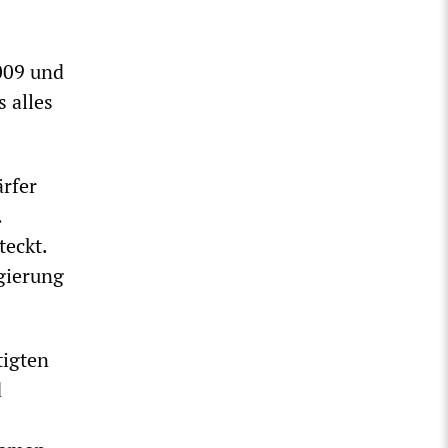
009 und
 alles
rfer
.
teckt.
gierung
tigten
d