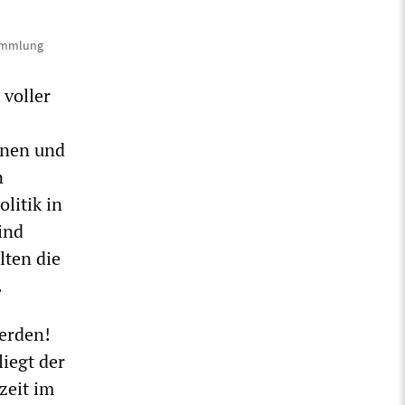
sammlung
 voller
innen und
n
litik in
ind
lten die
.
erden!
liegt der
zeit im