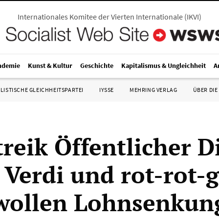
Internationales Komitee der Vierten Internationale
(
IKVI
)
ndemie
Kunst & Kultur
Geschichte
Kapitalismus & Ungleichheit
A
LISTISCHE GLEICHHEITSPARTEI
IYSSE
MEHRING VERLAG
ÜBER DIE
reik Öffentlicher D
: Verdi und rot-rot-
wollen Lohnsenkun