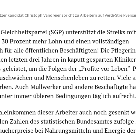
tzenkandidat Christoph Vandreier spricht zu Arbeitern auf Verdi-Streikver
 Gleichheitspartei (SGP) unterstützt die Streiks mit
n 30 Prozent mehr Lohn und einen vollständigen
h für alle öffentlichen Beschäftigten! Die Pfleger
en letzten drei Jahren in kaputt gesparten Klinike
geleistet, um die Folgen der „Profite vor Leben“-Po
uschwächen und Menschenleben zu retten. Viele s
orben. Auch Müllwerker und andere Beschäftigte ha
nter immer übleren Bedingungen täglich aufrecht
ealeinkommen dieser Arbeiter auch noch gesenkt w
llen Zahlen des statistischen Bundesamtes zufolge 
aucherpreise bei Nahrungsmitteln und Energie der