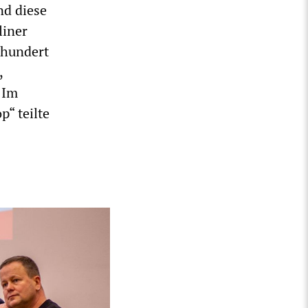
nd diese
liner
ihundert
,
 Im
“ teilte