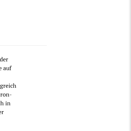
der
e auf
greich
cron-
h in
er