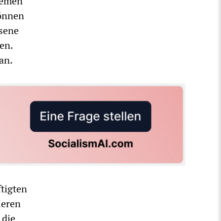
lemen
können
sene
en.
an.
tigten
ieren
 die