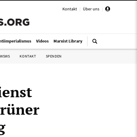
Kontakt
|
Über uns
|
ntiimperialismus
Videos
Marxist Library
 WSWS
KONTAKT
SPENDEN
ienst
grüner
g