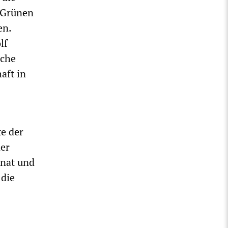
, Grünen
en.
lf
iche
aft in
te der
ner
enat und
 die