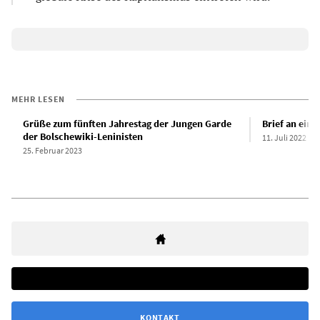
MEHR LESEN
Grüße zum fünften Jahrestag der Jungen Garde
Brief an eine
der Bolschewiki-Leninisten
11. Juli 2022
25. Februar 2023
KONTAKT