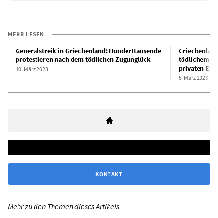
MEHR LESEN
Generalstreik in Griechenland: Hunderttausende
Griechenland
protestieren nach dem tödlichen Zugunglück
tödlichem Z
privaten Eis
10. März 2023
5. März 2023
KONTAKT
Mehr zu den Themen dieses Artikels: