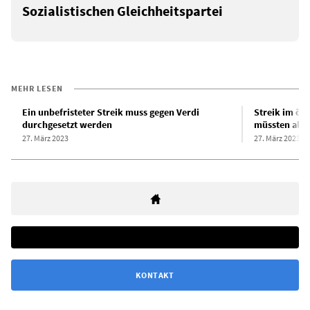
Sozialistischen Gleichheitspartei
MEHR LESEN
Ein unbefristeter Streik muss gegen Verdi
Streik im öff
durchgesetzt werden
müssten alle
27. März 2023
27. März 2023
KONTAKT