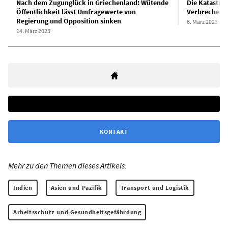
Nach dem Zugunglück in Griechenland: Wütende
Die Katastrop
Öffentlichkeit lässt Umfragewerte von
Verbrechen d
Regierung und Opposition sinken
6. März 2023
14. März 2023
KONTAKT
Mehr zu den Themen dieses Artikels:
Indien
Asien und Pazifik
Transport und Logistik
Arbeitsschutz und Gesundheitsgefährdung