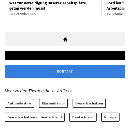
Was zur Verteidigung unserer Arbeitsplätze
Ford baut eu
getan werden muss!
Arbeitsplätz
14. Dezember 2022
15. Februar 202
KONTAKT
Mehr zu den Themen dieses Artikels:
Autoindustrie
Klassenkampf
Gewerkschaften
Gewerkschaften in Deutschland
Deutschland
Europa