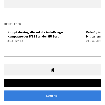
MEHR LESEN
Stoppt die Angriffe auf die Anti-Kriegs-
Video: „Wie 
Kampagne der IYSSE an der HU Berlin
Militarismus
30. Juni 2023
29. Juni 2023
KONTAKT