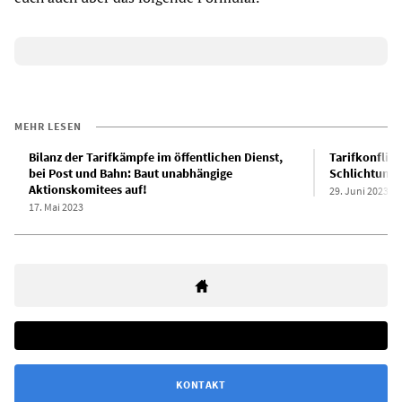
MEHR LESEN
Bilanz der Tarifkämpfe im öffentlichen Dienst,
Tarifkonflikt
bei Post und Bahn: Baut unabhängige
Schlichtung
Aktionskomitees auf!
29. Juni 2023
17. Mai 2023
KONTAKT