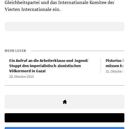
Gleichheitspartei und das Internationale Komitee der
Vierten Internationale ein.
MEHR LESEN
Ein Aufruf an die Arbeiterklasse und Jugend:
Pistorius for
Stoppt den imperialistisch-zionistischen
müssen krie
Völkermord in Gaza!
31. Oktober 202
28. Oktober 2023