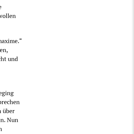
e
wollen
smaxime.“
en,
cht und
eging
brechen
n über
en. Nun
n