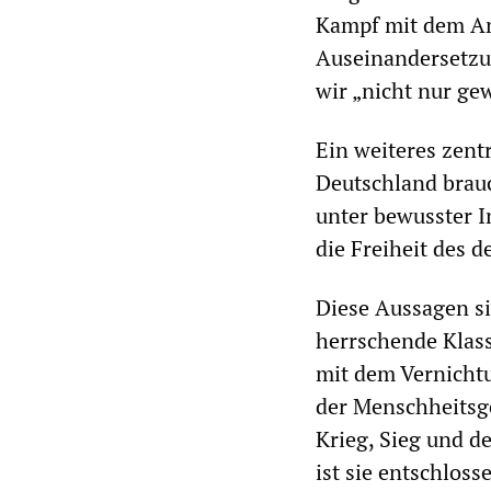
Kampf mit dem An
Auseinandersetzu
wir „nicht nur ge
Ein weiteres zent
Deutschland brauc
unter bewusster I
die Freiheit des d
Diese Aussagen si
herrschende Klas
mit dem Vernicht
der Menschheitsge
Krieg, Sieg und d
ist sie entschlos