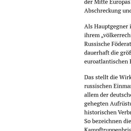
der Mitte Europa
Abschreckung und 
Als Hauptgegner i
ihrem „völkerrech
Russische Födera
dauerhaft die grö
euroatlantischen
Das stellt die Wir
russischen Einmar
allem der deutsch
gehegten Aufrüstu
historischen Verb
So bezeichnen die
Kampftruppenbriga