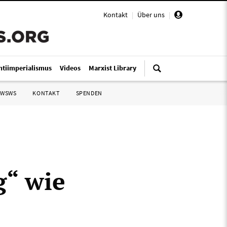
Kontakt
|
Über uns
|
ntiimperialismus
Videos
Marxist Library
 WSWS
KONTAKT
SPENDEN
g“ wie