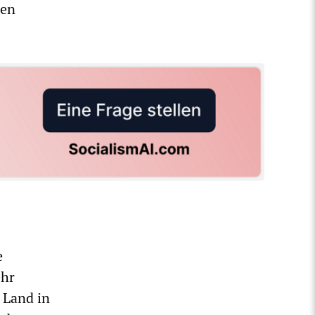
ßen
e
ehr
 Land in