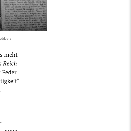
oebbels
s nicht
s Reich
r Feder
tigkeit“
u
r