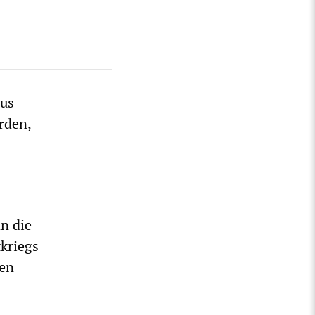
ius
rden,
an die
tkriegs
hen