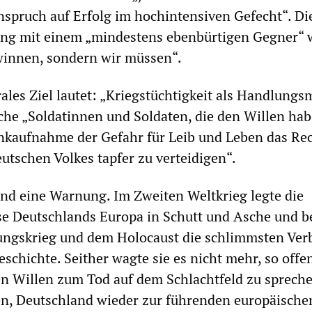
spruch auf Erfolg im hochintensiven Gefecht“. Di
ng mit einem „mindestens ebenbürtigen Gegner“ 
winnen, sondern wir müssen“.
rales Ziel lautet: „Kriegstüchtigkeit als Handlung
he „Soldatinnen und Soldaten, die den Willen hab
nkaufnahme der Gefahr für Leib und Leben das Re
eutschen Volkes tapfer zu verteidigen“.
nd eine Warnung. Im Zweiten Weltkrieg legte die
se Deutschlands Europa in Schutt und Asche und b
ungskrieg und dem Holocaust die schlimmsten Ver
schichte. Seither wagte sie es nicht mehr, so offe
en Willen zum Tod auf dem Schlachtfeld zu sprech
sen, Deutschland wieder zur führenden europäische