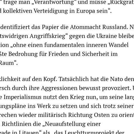
s“ trage man „Verantwortung“ und müsse „Rückgrat
kollektiven Verteidigung in Europa sein“.
dentifiziert das Papier die Atommacht Russland. 
tswidrigen Angriffskrieg“ gegen die Ukraine bleibe
tion „ohne einen fundamentalen inneren Wandel
ßte Bedrohung für Frieden und Sicherheit im
 Raum“.
klichkeit auf den Kopf. Tatsächlich hat die Nato de
sch durch ihre Aggressionen bewusst provoziert. 
e Imperialismus nutzt den Krieg nun, um seine lan
ngspläne ins Werk zu setzen und sich trotz seiner
rechen wieder militärisch Richtung Osten zu orien
 Richtlinien die „Neuaufstellung einer
de in Litauen“ als „das Leuchtturmprojekt der