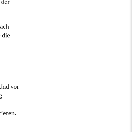
 der
Nach
 die
n
Und vor
g
tieren.