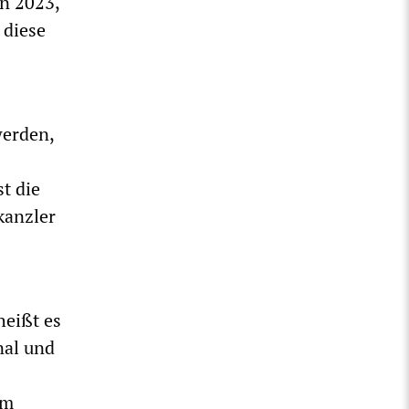
en 2023,
 diese
werden,
t die
kanzler
heißt es
nal und
um