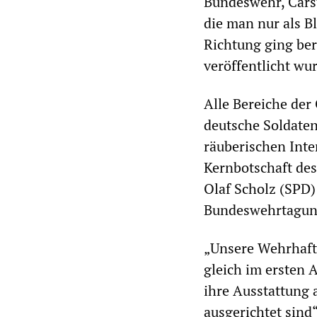
Bundeswehr, Carst
die man nur als B
Richtung ging ber
veröffentlicht wu
Alle Bereiche der
deutsche Soldaten
räuberischen Inte
Kernbotschaft des
Olaf Scholz (SPD)
Bundeswehrtagung
„Unsere Wehrhafti
gleich im ersten 
ihre Ausstattung
ausgerichtet sind“