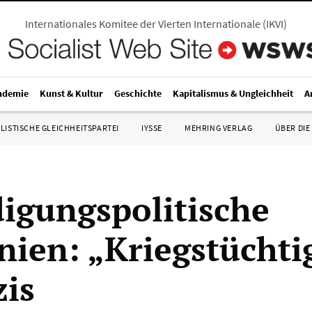
Internationales Komitee der Vierten Internationale
(
IKVI
)
ndemie
Kunst & Kultur
Geschichte
Kapitalismus & Ungleichheit
A
LISTISCHE GLEICHHEITSPARTEI
IYSSE
MEHRING VERLAG
ÜBER DIE
digungspolitische
inien: „Kriegstüchti
zis