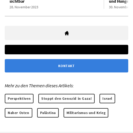
sichtbar
und Hunger al
28. November 2023
30. November 2
KONTAKT
Mehr zu den Themen dieses Artikels:
Perspektiven
Stoppt den Genozid in Gaza!
Israel
Naher Osten
Palästina
Militarismus und Krieg